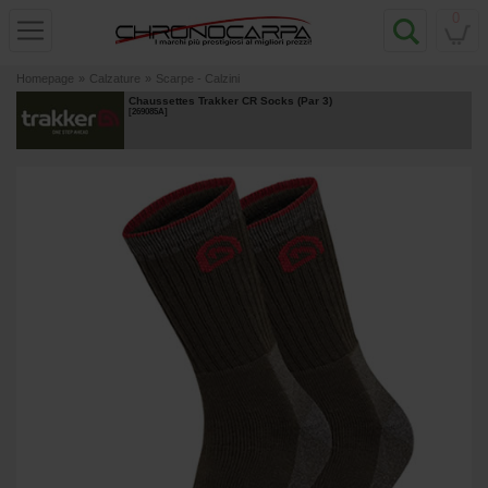
0
Homepage
»
Calzature
»
Scarpe - Calzini
Chaussettes Trakker CR Socks (Par 3)
[
269085A
]