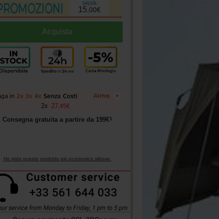
15
,
00
€
+
2
x
27
,
45
€
1
Consegna gratuita a partire da
199
€
Ho visto questo prodotto più economico altrove.