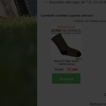
Disponibile nelle taglie UK 7-12, EU 41-4
I prodotti correlati a questo articolo:
I clienti che hanno acq
Nash ZT Polar Socks
Calzini
[
268143A
]
17
23
,
90
€
,
90
€
Acquista
O
Nessun c