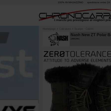
100% IN MAGAZZINO
spedizione entro 24 
Homepage
»
Calzature
»
Scarpe - Calzini
Nash New ZT Polar B
[
268119A
]