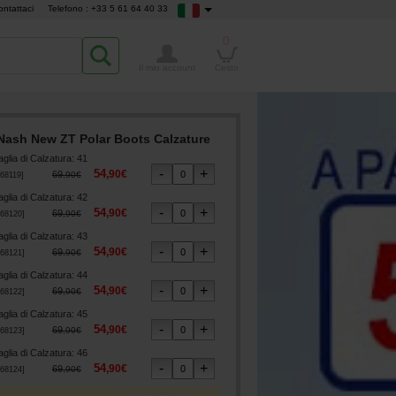
ontattaci
Telefono : +33 5 61 64 40 33
0
Il mio account
Cesto
Nash New ZT Polar Boots Calzature
aglia di Calzatura
:
41
54
,
90
€
69
,
90
€
68119
]
aglia di Calzatura
:
42
54
,
90
€
69
,
90
€
68120
]
aglia di Calzatura
:
43
54
,
90
€
69
,
90
€
68121
]
aglia di Calzatura
:
44
54
,
90
€
69
,
90
€
68122
]
aglia di Calzatura
:
45
54
,
90
€
69
,
90
€
68123
]
aglia di Calzatura
:
46
54
,
90
€
69
,
90
€
68124
]