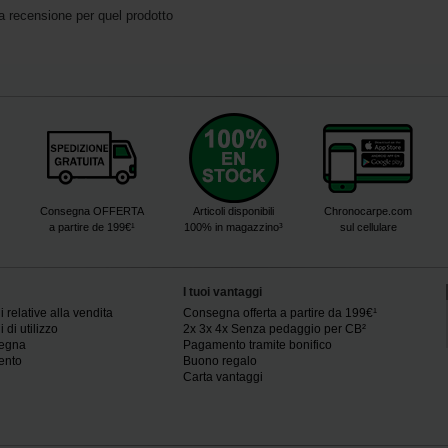
a recensione per quel prodotto
Consegna OFFERTA
Articoli disponibili
Chronocarpe.com
a partire de 199€¹
100% in magazzino³
sul cellulare
I tuoi vantaggi
 relative alla vendita
Consegna offerta a partire da 199€¹
 di utilizzo
2x 3x 4x Senza pedaggio per CB²
segna
Pagamento tramite bonifico
ento
Buono regalo
Carta vantaggi