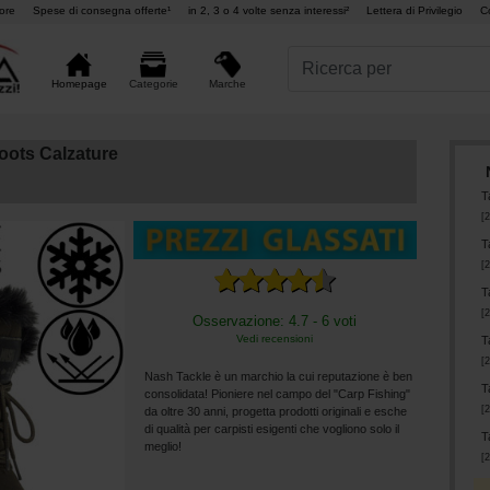
ore
Spese di consegna offerte¹
in 2, 3 o 4 volte senza interessi²
Lettera di Privilegio
C
Marche
Homepage
Categorie
oots Calzature
T
[
2
T
[
2
T
[
2
Osservazione: 4.7 - 6 voti
Vedi recensioni
T
[
2
Nash Tackle è un marchio la cui reputazione è ben
T
consolidata! Pioniere nel campo del "Carp Fishing"
[
2
da oltre 30 anni, progetta prodotti originali e esche
di qualità per carpisti esigenti che vogliono solo il
T
meglio!
[
2