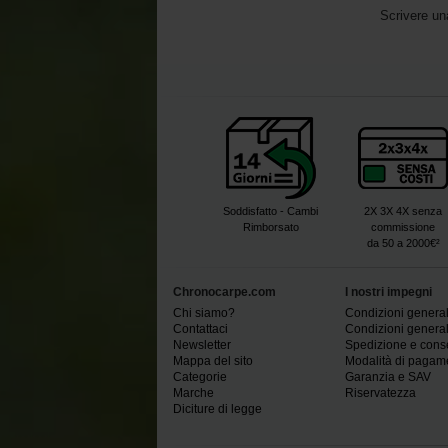
Scrivere un
Soddisfatto - Cambi
2X 3X 4X senza
Rimborsato
commissione
da 50 a 2000€²
Chronocarpe.com
I nostri impegni
Chi siamo?
Condizioni generali
Contattaci
Condizioni generali
Newsletter
Spedizione e con
Mappa del sito
Modalità di pagam
Categorie
Garanzia e SAV
Marche
Riservatezza
Diciture di legge