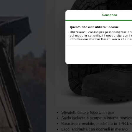
Consenso
Questo sito web utilizza i cookie
Utilizziamo i cookie per personalizzare co
sul modo in cui utilizzi il nostro sito con
informazioni che hai fornito loro o che han
Stivaletti deluxe foderati in pile
Suola isolante e scarpetta interna termic
Base impermeabile, modellata in TPR faci
Lacci antimuffa con occhielli in metallo