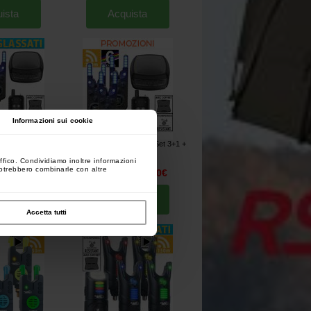
ista
Acquista
Informazioni sui cookie
e Alarm Set 4+1 +
Sonik Gizmo2 Bite Alarm Set 3+1 +
ht
Biwy light
[
203468
]
[
203467
]
ffico. Condividiamo inoltre informazioni
 potrebbero combinarle con altre
389
344
,
00
€
,
00
€
359
,
00
€
ista
Acquista
Accetta tutti