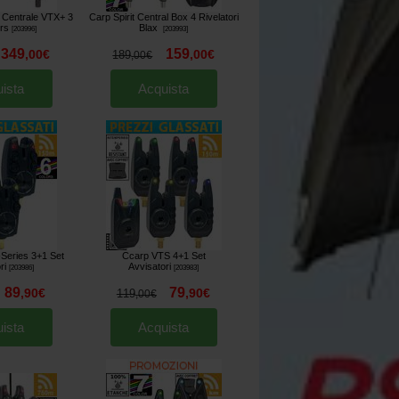
p Centrale VTX+ 3
Carp Spirit Central Box 4 Rivelatori
rs
Blax
[
203996
]
[
203993
]
349
159
,
00
€
,
00
€
189
,
00
€
ista
Acquista
Series 3+1 Set
Ccarp VTS 4+1 Set
ri
Avvisatori
[
203986
]
[
203983
]
89
79
,
90
€
,
90
€
119
,
00
€
ista
Acquista