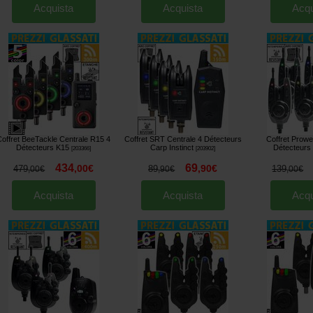
Acquista
Acquista
Acqu
Coffret BeeTackle Centrale R15 4
Coffret SRT Centrale 4 Détecteurs
Coffret Prowe
Détecteurs K15
Carp Instinct
Détecteurs I
[
203366
]
[
203902
]
434
69
,
00
€
,
90
€
479
89
139
,
00
€
,
90
€
,
00
€
Acquista
Acquista
Acqu