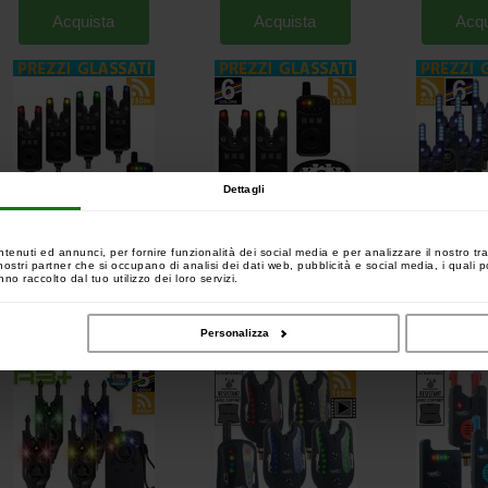
Acquista
Acquista
Acqu
Dettagli
Sonik SKS2 4 Rods Bite Alarms
Sonik SKS2 2 Rods Bite Alarms
Sonik Gizmo2 Bit
Set
Set
Biwy lig
[
203464
]
[
203462
]
ntenuti ed annunci, per fornire funzionalità dei social media e per analizzare il nostro tra
 i nostri partner che si occupano di analisi dei dati web, pubblicità e social media, i quali
259
169
,
00
€
,
00
€
294
189
449
,
00
€
,
00
€
,
00
€
no raccolto dal tuo utilizzo dei loro servizi.
Acquista
Acquista
Acqu
Personalizza