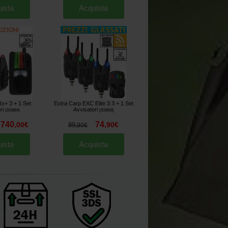
ista
Acquista
x+ 3 + 1 Set
Extra Carp EXC Elite 3 3 + 1 Set
ri
Avvisatori
[
203864
]
[
203858
]
740
74
,
00
€
,
90
€
89
,
90
€
ista
Acquista