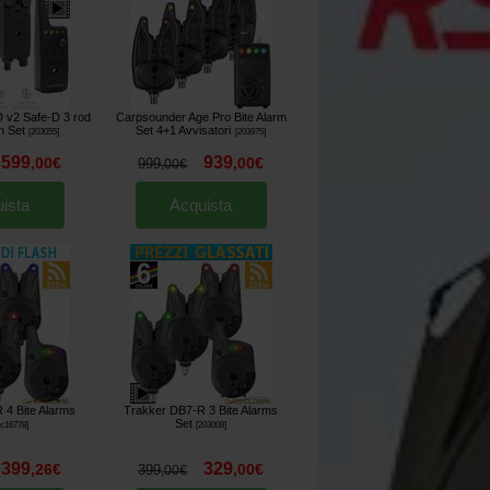
 v2 Safe-D 3 rod
Carpsounder Age Pro Bite Alarm
n Set
Set 4+1 Avvisatori
[
203055
]
[
203975
]
599
939
,
00
€
,
00
€
999
,
00
€
ista
Acquista
 4 Bite Alarms
Trakker DB7-R 3 Bite Alarms
Set
sc16778
]
[
203008
]
399
329
,
26
€
,
00
€
399
,
00
€