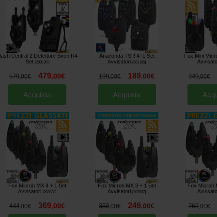
ash Central 2 Detettore Siren R4
Anaconda TSR 4+1 Set
Fox Mini Micr
Set
Avvisatori
Avvisato
[
203196
]
[
203165
]
479
189
,
00
€
,
00
€
579
199
349
,
00
€
,
00
€
,
00
€
Acquista
Acquista
Acqu
Fox Micron MX 4 + 1 Set
Fox Micron MX 3 + 1 Set
Fox Micron 
Avvisatori
Avvisatori
Avvisato
[
203038
]
[
203037
]
369
249
,
00
€
,
00
€
444
359
269
,
00
€
,
00
€
,
00
€