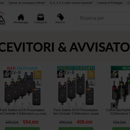
ore
Spese di consegna offerte¹
in 2, 3 o 4 volte senza interessi²
Lettera di Privilegio
C
Marche
Homepage
Categorie
Pack Delkim EV-R Presentation
Pack Delkim EV-R Presentation
Coffret BeeTack
et Centrale 4 Détecteurs
Set Centrale 3 Détecteurs
3 Détecteurs
[
esc18493
]
[
203868
]
554
459
,
88
€
,
00
€
648
499
154
,
00
€
,
00
€
,
00
€