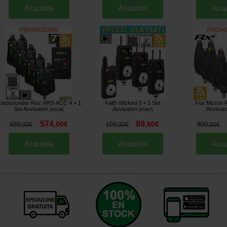
Acquista
Acquista
Acqu
arpsounder Roc XRS-ACC 4 + 1
Faith Wicked 3 + 1 Set
Fox Micron R
Set Avvisatori
Avvisatori
Avvisato
[
203139
]
[
203907
]
574
89
,
00
€
,
90
€
689
109
899
,
00
€
,
00
€
,
00
€
Acquista
Acquista
Acqu