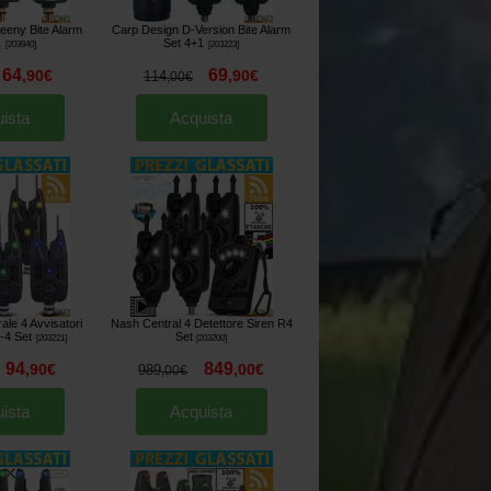
eeny Bite Alarm
Carp Design D-Version Bite Alarm
1
Set 4+1
[
203940
]
[
203223
]
64
69
,
90
€
,
90
€
114
,
00
€
ista
Acquista
le 4 Avvisatori
Nash Central 4 Detettore Siren R4
-4 Set
Set
[
203221
]
[
203200
]
94
849
,
90
€
,
00
€
989
,
00
€
ista
Acquista