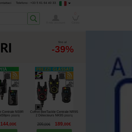
ontattaci
Telefono : +33 5 61 64 40 33
0
Il mio account
Cesto
fino al
-39%
le Centrale NS9R
Coffret BeeTackle Centrale NR9S
 NS9pro
2 Détecteurs NK9S
[
203373
]
[
203371
]
144
189
,
00
€
,
00
€
209
,
00
€