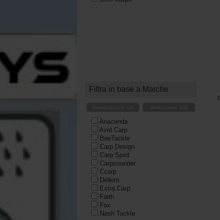
Filtra in base a Marche
Disselezionare tutti
Selezionare tutti
Anaconda
Avid Carp
BeeTackle
Carp Design
Carp Spirit
Carpsounder
Ccarp
Delkim
Extra Carp
Faith
Fox
Nash Tackle