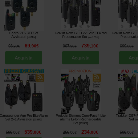
Ccarp VTS 3+1 Set
Delkim New Txi-D v2 Safe-D 4 rod
Delkim New Txi-D
Avvisatori
Presentation Set
Presentatio
[
203982
]
[
esc17263
]
69
739
,
90
€
,
10
€
98
907
699
,
90
€
,
90
€
,
00
€
Acquista
Acquista
Acqu
Carpsounder Age Pro Bite Alarm
Prologic Element Com-Pact 4 bite
Trakker DB7-R
Set 2+1 Avvisatori
alarms Li-Ion Rechargeable
Set
[
203973
]
[
e
Set
[
203962
]
539
234
,
00
€
,
00
€
599
259
508
,
00
€
,
00
€
,
00
€