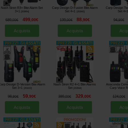
Nash Siren R3+ Bite Alarm Set
Carp Design D-Fusion Bite Alarm
Carp Design Tw
3+1
Set 4+1
Set 4+
[
203954
]
[
203942
]
499
88
,
00
€
,
90
€
689
139
94
,
00
€
,
00
€
,
90
€
Acquista
Acquista
Acqu
Carp Design D-Version Bite Alarm
Nash Siren R2 4+1 Bite Alarms
Anaconda Centra
Set 3+1
Set
Carp Voice R
[
203222
]
[
203934
]
59
329
,
90
€
,
00
€
98
389
124
,
90
€
,
00
€
,
00
€
Acquista
Acquista
Acqu