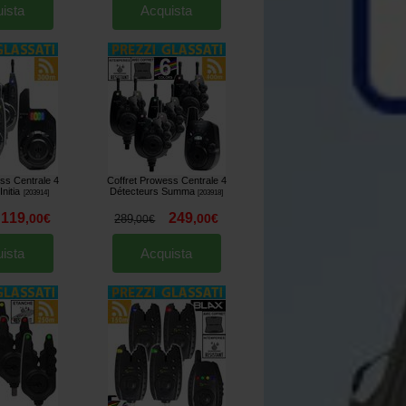
ista
Acquista
ss Centrale 4
Coffret Prowess Centrale 4
nitia
Détecteurs Summa
[
203914
]
[
203918
]
119
249
,
00
€
,
00
€
289
,
00
€
ista
Acquista