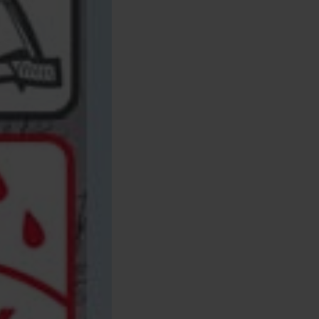
Prologic
Prowess
Sonik
SRT
Trakker