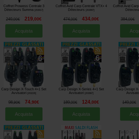
Coffret Prowess Centrale 3
Coffret Avid Carp Centrale VTX+ 4
Coffret Avid Car
Détecteurs Summa
Détecteurs
Détecteu
[
203917
]
[
203997
]
219
434
,
00
€
,
00
€
249
474
384
,
00
€
,
00
€
,
00
€
Acquista
Acquista
Acqu
Carp Design X-Touch 4+1 Set
Carp Design X-Series 4+1 Set
Carp Design X-
Avvisatori
Avvisatori
Avvisato
[
203226
]
[
203987
]
74
124
,
90
€
,
00
€
98
189
149
,
90
€
,
00
€
,
00
€
Acquista
Acquista
Acqu