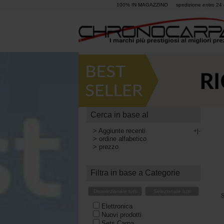
100% IN MAGAZZINO
spedizione entro 24 
Cerca in base al
>
Aggiunte recenti
+|-
>
ordine alfabetico
>
prezzo
Filtra in base a Categorie
Disselezionare tutti
Selezionare tutti
S
Elettronica
Nuovi prodotti
Sets Carpa