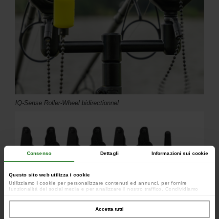
IQ-Sense Roller-Wheel bidirectionnel
Consenso
Dettagli
Informazioni sui cookie
Questo sito web utilizza i cookie
Utilizziamo i cookie per personalizzare contenuti ed annunci, per fornire
funzionalità dei social media e per analizzare il nostro traffico. Condividiamo
inoltre informazioni sul modo in cui utilizzi il nostro sito con i nostri partner che si
occupano di analisi dei dati web, pubblicità e social media, i quali potrebbero
combinarle con altre informazioni che hai fornito loro o che hanno raccolto dal
Accetta tutti
tuo utilizzo dei loro servizi.