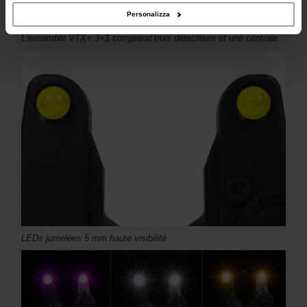
Personalizza
L'ensemble VTX+ 3+1 comprend trois détecteurs et une centrale
LEDs jumelées 5 mm haute visibilité