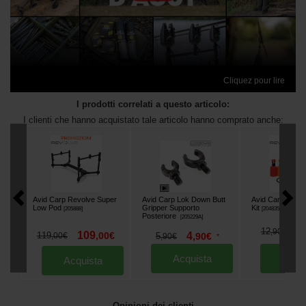
Cliquez pour lire
I prodotti correlati a questo articolo:
I clienti che hanno acquistato tale articolo hanno comprato anche:
Avid Carp Revolve Super
Avid Carp Lok Down Butt
Avid Carp Revol
Low Pod
Gripper Supporto
Kit
[
205888
]
[
204835A
]
Posteriore
[
205229A
]
1
12
,
90
€
109
4
119
,
00
€
5
,
90
€
,
00
€
,
90
€
*
Acquista
Acqu
Acquista
Opinioni dei clienti