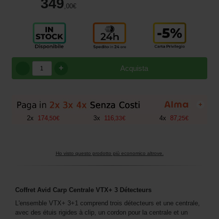
349
,00
€
+
Acquista
+
2
x
174
3
x
116
4
x
87
,
50
€
,
33
€
,
25
€
Ho visto questo prodotto più economico altrove.
Coffret Avid Carp Centrale VTX+ 3 Détecteurs
L'ensemble VTX+ 3+1 comprend trois détecteurs et une centrale,
avec des étuis rigides à clip, un cordon pour la centrale et un