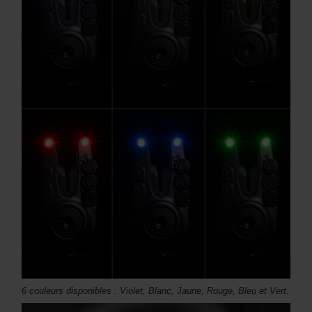
6 couleurs disponibles : Violet, Blanc, Jaune, Rouge, Bleu et Vert.