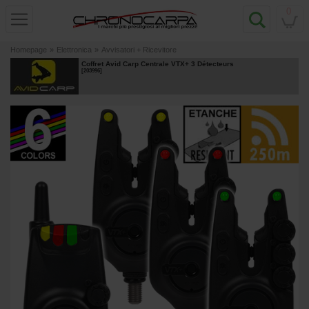
0
Homepage
»
Elettronica
»
Avvisatori + Ricevitore
Coffret Avid Carp Centrale VTX+ 3 Détecteurs
[
203996
]