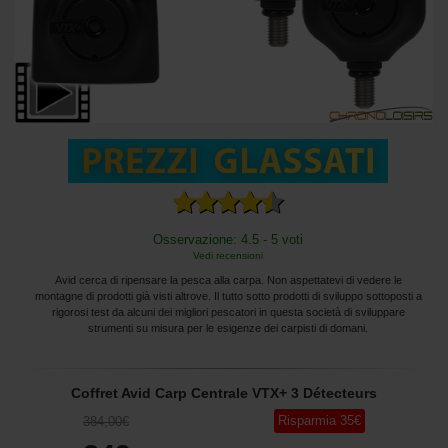
Osservazione: 4.5 - 5 voti
Vedi recensioni
Avid cerca di ripensare la pesca alla carpa. Non aspettatevi di vedere le
montagne di prodotti già visti altrove. Il tutto sotto prodotti di sviluppo sottoposti a
rigorosi test da alcuni dei migliori pescatori in questa società di sviluppare
strumenti su misura per le esigenze dei carpisti di domani.
Coffret Avid Carp Centrale VTX+ 3 Détecteurs
Risparmia
35
€
384
,00
€