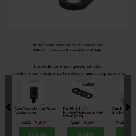
Questo prodotto appartiene alle seguenti categorie:
Supporti
-
Poggia Canne
-
Accessori per avvisatori
I prodotti correlati a questo articolo:
I clienti che hanno acquistato tale articolo hanno comprato anche:
Carp Design Magnet Power
Fox Black Label
Carp Design Lu
Adaptor
Rondelle/Protezioni in Pelle
Grip Rod Rest (
[
205765
]
(per 4)
[
205328
]
5
6
1
6
,
40
€
7
,
40
€
27
,
90
€
,
40
€
,
60
€
Acquista
Acquista
Acqu