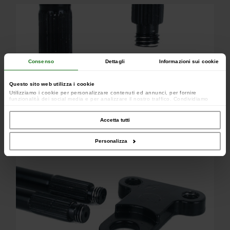
Consenso
Dettagli
Informazioni sui cookie
Questo sito web utilizza i cookie
Utilizziamo i cookie per personalizzare contenuti ed annunci, per fornire
funzionalità dei social media e per analizzare il nostro traffico. Condividiamo
inoltre informazioni sul modo in cui utilizzi il nostro sito con i nostri partner che si
occupano di analisi dei dati web, pubblicità e social media, i quali potrebbero
combinarle con altre informazioni che hai fornito loro o che hanno raccolto dal
Accetta tutti
tuo utilizzo dei loro servizi.
Personalizza