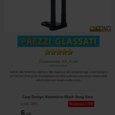
Osservazione: 4.9 - 6 voti
Vedi recensioni
Ispirato alle tendenze odierne e alle esigenze dei carpisti di oggi, Carp Design è
un marchio emergente di ambizione che mira a portare una nuova visione delle
attrezzature per la pesca alla carpa.
Carp Design Aluminium Black Snag Ears
-
28
%
Risparmia
2
,50
€
8
,90
€
6
,40
€