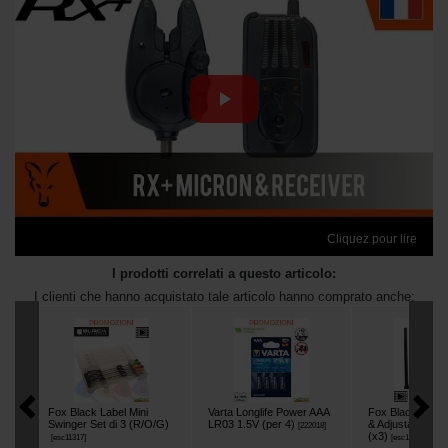
Cliquez pour lire
I prodotti correlati a questo articolo:
I clienti che hanno acquistato tale articolo hanno comprato anche:
Fox Black Label Mini
Varta Longlife Power AAA
Fox Black Label
Swinger Set di 3 (R/O/G)
LR03 1.5V (per 4)
& Adjustable Ho
[
222018
]
(x3)
[
esc11317
]
[
esc14506
]