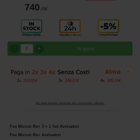
740
,00
€
+
Acquista
+
2
x
370
3
x
246
4
x
185
,
00
€
,
67
€
,
00
€
Ho visto questo prodotto più economico altrove.
Fox Micron Rx+ 3 + 1 Set Avvisatori
Fox Micron Rx+ Avvisatori