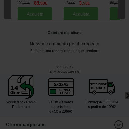
88
3
7
106
,
90
€
3
,
50
€
80
,
60
€
,
90
€
,
70
€
Acquista
Acquista
Acqu
Opinioni dei clienti
Nessun commento per il momento
Scrivere una recensione per quel prodotto
REF:
CEI157
EAN:
5055350298848
Soddisfatto - Cambi
2X 3X 4X senza
Consegna OFFERTA
Rimborsato
commissione
a partire de 199€¹
da 50 a 2000€²
Chronocarpe.com