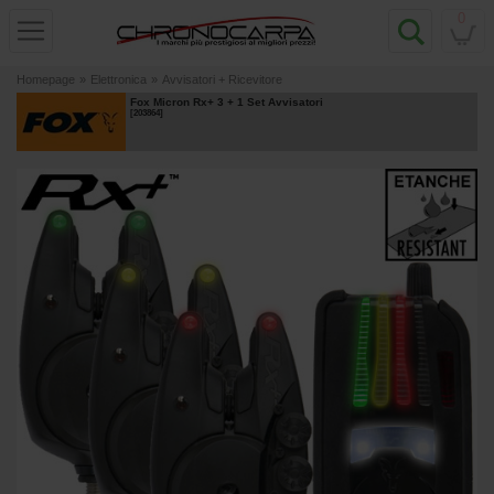
0
Homepage
»
Elettronica
»
Avvisatori + Ricevitore
Fox Micron Rx+ 3 + 1 Set Avvisatori
[
203864
]