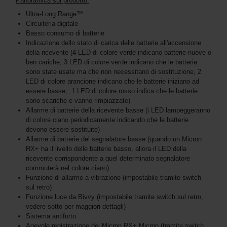
Panoramica sul prodotto:
Ultra-Long Range™
Circuiteria digitale
Basso consumo di batterie
Indicazione dello stato di carica delle batterie all'accensione
della ricevente (4 LED di colore verde indicano batterie nuove o
ben cariche, 3 LED di colore verde indicano che le batterie
sono state usate ma che non necessitano di sostituzione, 2
LED di colore arancione indicano che le batterie iniziano ad
essere basse, 1 LED di colore rosso indica che le batterie
sono scariche e vanno rimpiazzate)
Allarme di batterie della ricevente basse (i LED lampeggeranno
di colore ciano periodicamente indicando che le batterie
devono essere sostituite)
Allarme di batterie del segnalatore basse (quando un Micron
RX+ ha il livello delle batterie basso, allora il LED della
ricevente corrispondente a quel determinato segnalatore
commuterà nel colore ciano)
Funzione di allarme a vibrazione (impostabile tramite switch
sul retro)
Funzione luce da Bivvy (impostabile tramite switch sul retro,
vedere sotto per maggiori dettagli)
Sistema antifurto
Agevole registrazione dei Micron RX+ Micron (tramite switch