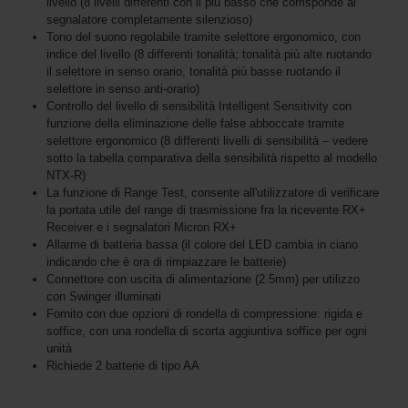
livello (8 livelli differenti con il più basso che corrisponde al
segnalatore completamente silenzioso)
Tono del suono regolabile tramite selettore ergonomico, con
indice del livello (8 differenti tonalità; tonalità più alte ruotando
il selettore in senso orario, tonalità più basse ruotando il
selettore in senso anti-orario)
Controllo del livello di sensibilità Intelligent Sensitivity con
funzione della eliminazione delle false abboccate tramite
selettore ergonomico (8 differenti livelli di sensibilità – vedere
sotto la tabella comparativa della sensibilità rispetto al modello
NTX-R)
La funzione di Range Test, consente all'utilizzatore di verificare
la portata utile del range di trasmissione fra la ricevente RX+
Receiver e i segnalatori Micron RX+
Allarme di batteria bassa (il colore del LED cambia in ciano
indicando che è ora di rimpiazzare le batterie)
Connettore con uscita di alimentazione (2.5mm) per utilizzo
con Swinger illuminati
Fornito con due opzioni di rondella di compressione: rigida e
soffice, con una rondella di scorta aggiuntiva soffice per ogni
unità
Richiede 2 batterie di tipo AA