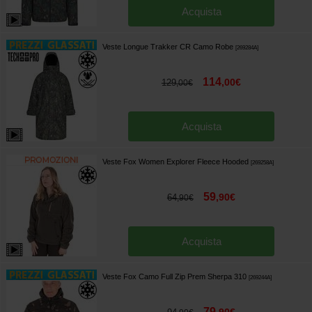
Acquista
Veste Longue Trakker CR Camo Robe
[
269284A
]
114
,
00
€
129
,
00
€
Acquista
Veste Fox Women Explorer Fleece Hooded
[
269258A
]
59
,
90
€
64
,
90
€
Acquista
Veste Fox Camo Full Zip Prem Sherpa 310
[
269244A
]
79