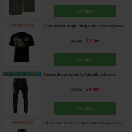
Acquista
T-Shirt Hotspot Design Fishing Mania Carpfishing
[
269059A
]
23
,
90
€
26
,
90
€
Acquista
Pantalon Hotspot Design Carfishing Eco 2.0
[
269038A
]
34
,
90
€
44
,
90
€
Acquista
Felpa Hotspot Design Carpfishing Mania Green
[
269055A
]