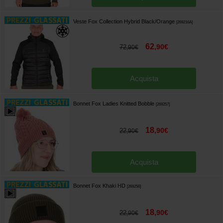
Veste Fox Collection Hybrid Black/Orange
[
269216A
]
62
,
90
€
72
,
90
€
Acquista
Bonnet Fox Ladies Knitted Bobble
[
269257
]
18
,
90
€
22
,
90
€
Acquista
Bonnet Fox Khaki HD
[
269256
]
18
,
90
€
22
,
90
€