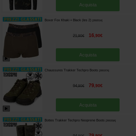
Acquista
Boxer Fox Khaki + Black (les 2)
[
269201A
]
16
,
90
€
21
,
90
€
Acquista
Chaussures Trakker Techpro Boots
[
269197A
]
79
,
90
€
94
,
90
€
Acquista
Bottes Trakker Techpro Neoprene Boots
[
269193A
]
79
,
90
€
94