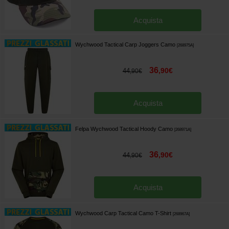
Acquista
Wychwood Tactical Carp Joggers Camo
[
268975A
]
36
,
90
€
44
,
90
€
Acquista
Felpa Wychwood Tactical Hoody Camo
[
268971A
]
36
,
90
€
44
,
90
€
Acquista
Wychwood Carp Tactical Camo T-Shirt
[
268967A
]