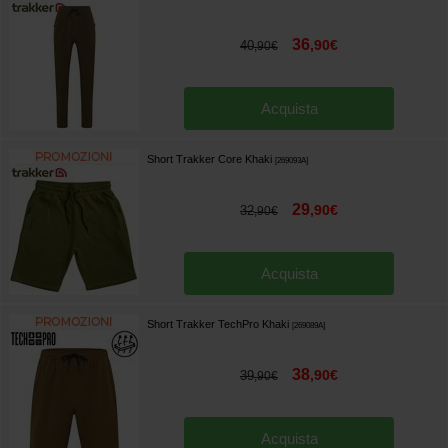
36
,
90
€
40
,
90
€
Acquista
Short Trakker Core Khaki
[
269093A
]
29
,
90
€
32
,
90
€
Acquista
Short Trakker TechPro Khaki
[
269089A
]
38
,
90
€
39
,
90
€
Acquista