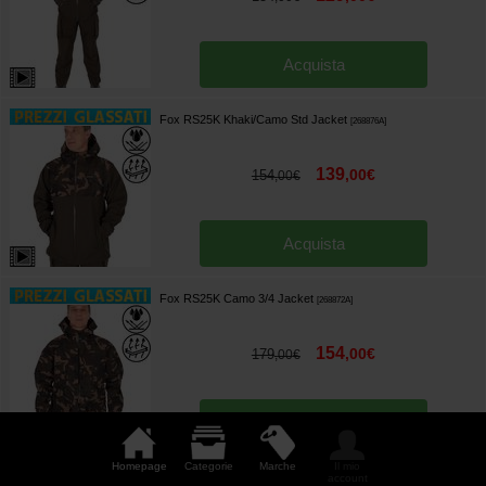
Acquista
Fox RS25K Khaki/Camo Std Jacket
[
268876A
]
139
,
00
€
154
,
00
€
Acquista
Fox RS25K Camo 3/4 Jacket
[
268872A
]
154
,
00
€
179
,
00
€
Acquista
Homepage
Categorie
Marche
Il mio
Felpa Fox Camo Full Zip Premium 310
account
[
268774A
]