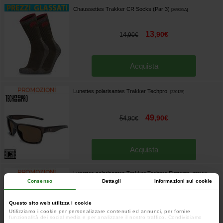
Chaussettes Trakker CR Socks (Par 3)
[
269085A
]
13
,
90
€
14
,
90
€
Acquista
Lunettes polarisantes Trakker Techpro
[
220125
]
49
,
90
€
54
,
90
€
Acquista
Lunettes polarisantes Trakker Techpro Flottante
[
220124
]
Consenso
Dettagli
Informazioni sui cookie
59
,
90
€
64
,
90
€
Questo sito web utilizza i cookie
Utilizziamo i cookie per personalizzare contenuti ed annunci, per fornire
funzionalità dei social media e per analizzare il nostro traffico. Condividiamo