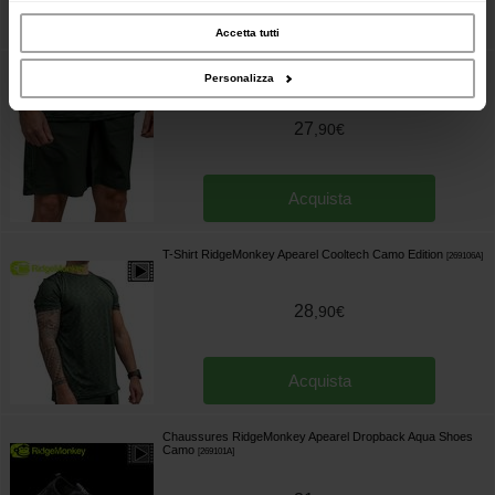
inoltre informazioni sul modo in cui utilizzi il nostro sito con i nostri partner che si
occupano di analisi dei dati web, pubblicità e social media, i quali potrebbero
Acquista
combinarle con altre informazioni che hai fornito loro o che hanno raccolto dal
Accetta tutti
tuo utilizzo dei loro servizi.
Short RidgeMonkey Apearel Cooltech Camo Edition
[
269110A
]
Personalizza
27
,
90
€
Acquista
T-Shirt RidgeMonkey Apearel Cooltech Camo Edition
[
269106A
]
28
,
90
€
Acquista
Chaussures RidgeMonkey Apearel Dropback Aqua Shoes
Camo
[
269101A
]