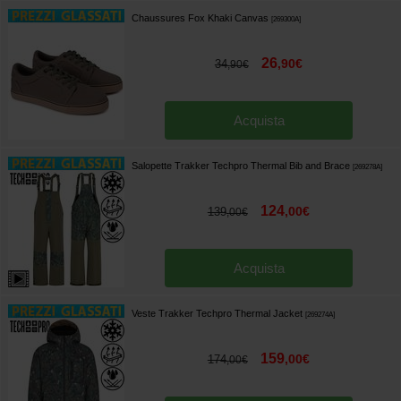
Chaussures Fox Khaki Canvas
[
269300A
]
26
,
90
€
34
,
90
€
Acquista
Salopette Trakker Techpro Thermal Bib and Brace
[
269278A
]
124
,
00
€
139
,
00
€
Acquista
Veste Trakker Techpro Thermal Jacket
[
269274A
]
159
,
00
€
174
,
00
€