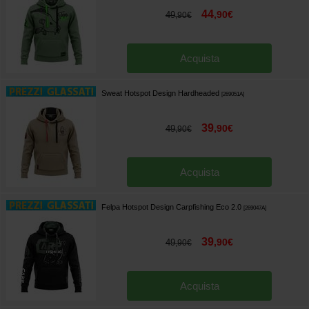
44
,
90
€
49
,
90
€
Acquista
Sweat Hotspot Design Hardheaded
[
269051A
]
39
,
90
€
49
,
90
€
Acquista
Felpa Hotspot Design Carpfishing Eco 2.0
[
269047A
]
39
,
90
€
49
,
90
€
Acquista