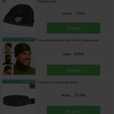
Integrata
[
268983
]
7
,
90
€
12
,
90
€
Acquista
Fascia Multiuso Extra Carp Fil Fish Camou
[
268982
]
6
,
90
€
9
,
90
€
Acquista
Cintura color kaki di volpe
[
268980A
]
15
,
90
€
18
,
90
€
Acquista