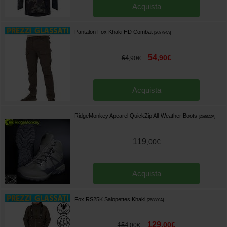
Acquista
Pantalon Fox Khaki HD Combat
[
268794A
]
54
,
90
€
64
,
90
€
Acquista
RidgeMonkey Apearel QuickZip All-Weather Boots
[
268822A
]
119
,
00
€
Acquista
Fox RS25K Salopettes Khaki
[
268880A
]
129
,
00
€
154
,
00
€