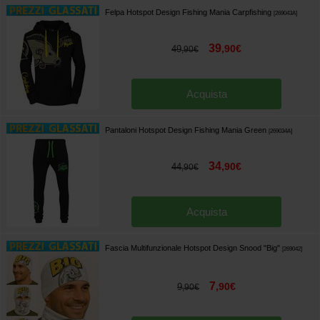
Felpa Hotspot Design Fishing Mania Carpfishing
[
269043A
]
39
,
90
€
49
,
90
€
Acquista
Pantaloni Hotspot Design Fishing Mania Green
[
269034A
]
34
,
90
€
44
,
90
€
Acquista
Fascia Multifunzionale Hotspot Design Snood "Big"
[
269042
]
7
,
90
€
9
,
90
€