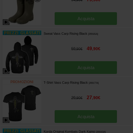
,
90
€
Acquista
Sweat Vass Carp Rising Black
[
269181A
]
49
,
90
€
59
,
90
€
Acquista
T-Shirt Vass Carp Rising Black
[
269177A
]
27
,
90
€
29
,
90
€
Acquista
Korda Original Kombats Dark Kamo
[
269163A
]