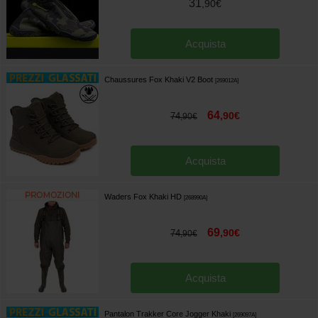
31
,
90
€
Acquista
Chaussures Fox Khaki V2 Boot
[
269012A
]
64
,
90
€
74
,
90
€
Acquista
Waders Fox Khaki HD
[
268990A
]
69
,
90
€
74
,
90
€
Acquista
Pantalon Trakker Core Jogger Khaki
[
269097A
]