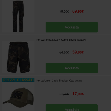
69
,
90
€
79
,
90
€
Acquista
Korda Kombat Dark Kamo Shorts
[
269159A
]
59
,
90
€
64
,
90
€
Acquista
Korda Union Jack Trucker Cap
[
269158
]
17
,
90
€
21
,
90
€
Acquista