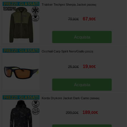
Trakker Techpro Sherpa Jacket
[
268199A
]
67
,
90
€
79
,
90
€
Acquista
Occhiali Carp Spirit Nero/Giallo
[
220123
]
19
,
90
€
25
,
90
€
Acquista
Korda Drykore Jacket Dark Camo
[
268948A
]
189
,
00
€
209
,
00
€