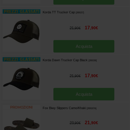
Korda TT Trucker Cap
[
269157
]
17
,
90
€
21
,
90
€
Acquista
Korda Dawn Trucker Cap Black
[
269156
]
17
,
90
€
21
,
90
€
Acquista
Fox Biwy Slippers Camo/Khaki
[
269167A
]
21
,
90
€
23
,
90
€