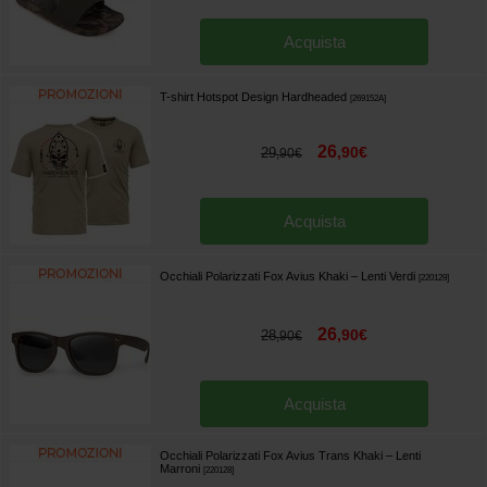
Acquista
T-shirt Hotspot Design Hardheaded
[
269152A
]
26
,
90
€
29
,
90
€
Acquista
Occhiali Polarizzati Fox Avius Khaki – Lenti Verdi
[
220129
]
26
,
90
€
28
,
90
€
Acquista
Occhiali Polarizzati Fox Avius Trans Khaki – Lenti
Marroni
[
220128
]