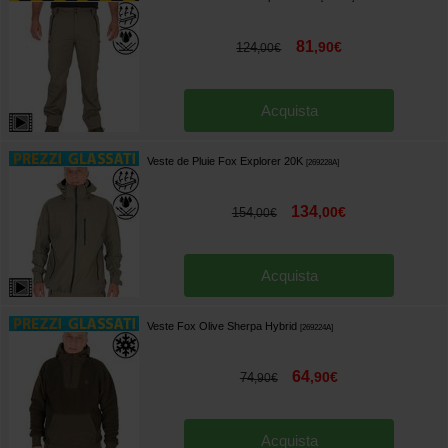
81
,
90
€
124
,
00
€
Acquista
Veste de Pluie Fox Explorer 20K
[
269228A
]
134
,
00
€
154
,
00
€
Acquista
Veste Fox Olive Sherpa Hybrid
[
269224A
]
64
,
90
€
74
,
90
€
Acquista