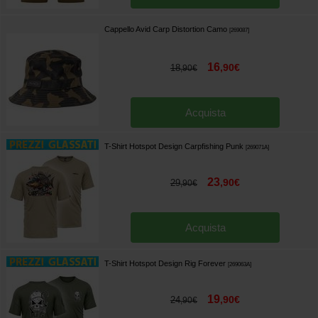
Cappello Avid Carp Distortion Camo
[
269087
]
16
,
90
€
18
,
90
€
Acquista
T-Shirt Hotspot Design Carpfishing Punk
[
269071A
]
23
,
90
€
29
,
90
€
Acquista
T-Shirt Hotspot Design Rig Forever
[
269063A
]
19
,
90
€
24
,
90
€