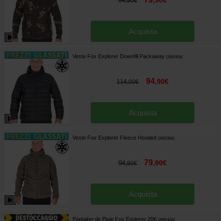
,
90
€
94
,
90
€
Acquista
Veste Fox Explorer Downfill Packaway
[
269240A
]
94
,
90
€
114
,
00
€
Acquista
Veste Fox Explorer Fleece Hooded
[
269236A
]
79
,
90
€
94
,
90
€
Acquista
Pantalon de Pluie Fox Explorer 20K
[
269232A
]