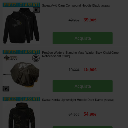
Sweat Avid Carp Compound Hoodie Black
[
269185A
]
39
,
90
€
49
,
90
€
Acquista
Protège Waders Étanche Vass Wader Biwy Khaki Green
Réfléchissant
[
226925
]
15
,
90
€
19
,
90
€
Acquista
Sweat Korda Lightweight Hoodie Dark Kamo
[
269208A
]
54
,
90
€
64
,
90
€