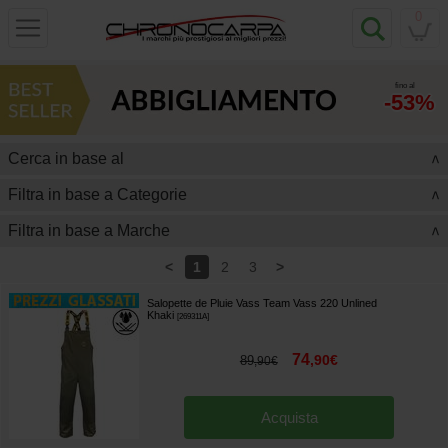
0
fino al
-53%
Cerca in base al
>
Filtra in base a Categorie
>
Filtra in base a Marche
>
<
>
1
2
3
Salopette de Pluie Vass Team Vass 220 Unlined
Khaki
[
269311A
]
74
,
90
€
89
,
90
€
Acquista