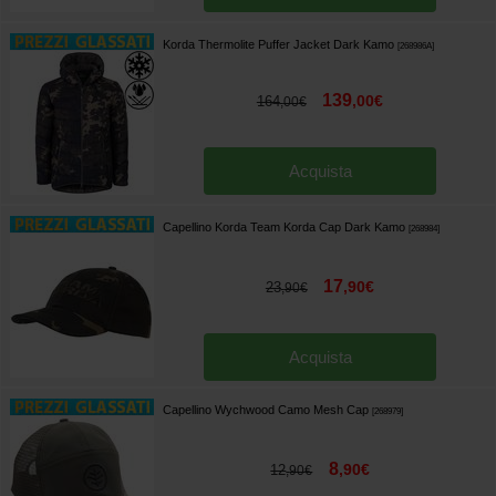
Korda Thermolite Puffer Jacket Dark Kamo
[
268986A
]
139
,
00
€
164
,
00
€
Acquista
Capellino Korda Team Korda Cap Dark Kamo
[
268984
]
17
,
90
€
23
,
90
€
Acquista
Capellino Wychwood Camo Mesh Cap
[
268979
]
8
,
90
€
12
,
90
€