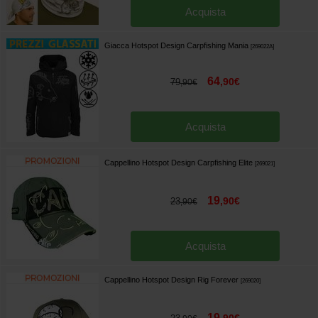
Acquista
Giacca Hotspot Design Carpfishing Mania
[
269022A
]
64
,
90
€
79
,
90
€
Acquista
Cappellino Hotspot Design Carpfishing Elite
[
269021
]
19
,
90
€
23
,
90
€
Acquista
Cappellino Hotspot Design Rig Forever
[
269020
]
19