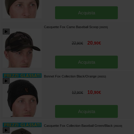
Acquista
Casquette Fox Camo Baseball Scoop
[
269255
]
20
,
90
€
22
,
90
€
Acquista
Bonnet Fox Collection Black/Orange
[
269252
]
10
,
90
€
12
,
90
€
Acquista
Casquette Fox Collection Baseball Green/Black
[
269249
]