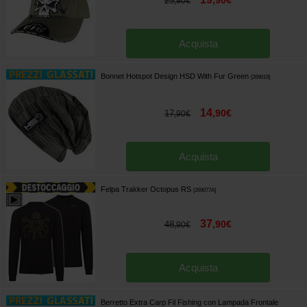
,
90
€
23
,
90
€
Acquista
Bonnet Hotspot Design HSD With Fur Green
[
269019
]
14
,
90
€
17
,
90
€
Acquista
Felpa Trakker Octopus RS
[
269077A
]
37
,
90
€
48
,
90
€
Acquista
Berretto Extra Carp Fil Fishing con Lampada Frontale