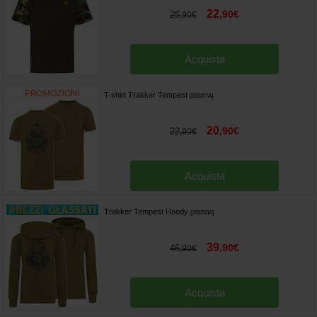
22
,
90
€
26
,
90
€
Acquista
T-shirt Trakker Tempest
[
268207A
]
20
,
90
€
22
,
90
€
Acquista
Trakker Tempest Hoody
[
268203A
]
39
,
90
€
46
,
90
€
Acquista