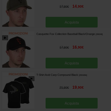
14
,
90
€
17
,
90
€
Acquista
Casquette Fox Collection Baseball Black/Orange
[
269248
]
16
,
90
€
17
,
90
€
Acquista
T-Shirt Avid Carp Compound Black
[
269189A
]
19
,
90
€
21
,
90
€
Acquista