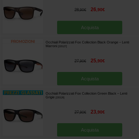
26
,
90
€
28
,
90
€
Acquista
Occhiali Polarizzati Fox Collection Black Orange – Lenti
Marroni
[
220127
]
25
,
90
€
27
,
90
€
Acquista
Occhiali Polarizzati Fox Collection Green Black – Lenti
Grigie
[
220126
]
23
,
90
€
27
,
90
€
Acquista