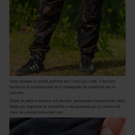
Sono dunque la scelta perfetta per i mesi più caldi: il tessuto
favorisce la traspirazione ed è impregnato di repellente per le
zanzare.
Dotati di patta e bottone sul davanti, presentano lateralmente delle
fibbie per regolarne la vestibilità e dei passanti per la cintura nel
caso ne voleste indossare una.