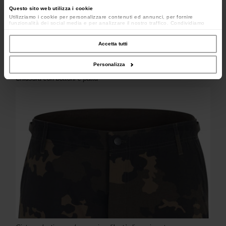
Questo sito web utilizza i cookie
Utilizziamo i cookie per personalizzare contenuti ed annunci, per fornire
funzionalità dei social media e per analizzare il nostro traffico. Condividiamo
inoltre informazioni sul modo in cui utilizzi il nostro sito con i nostri partner che si
occupano di analisi dei dati web, pubblicità e social media, i quali potrebbero
combinarle con altre informazioni che hai fornito loro o che hanno raccolto dal
Accetta tutti
tuo utilizzo dei loro servizi.
Personalizza
Chiusura con bottoni e patta