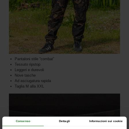
Pantaloni stile “combat”
Tessuto ripstop
Leggeri e durevoli
Nove tasche
Ad asciugatura rapida
Taglia M alla XXL
Consenso
Dettagli
Informazioni sui cookie