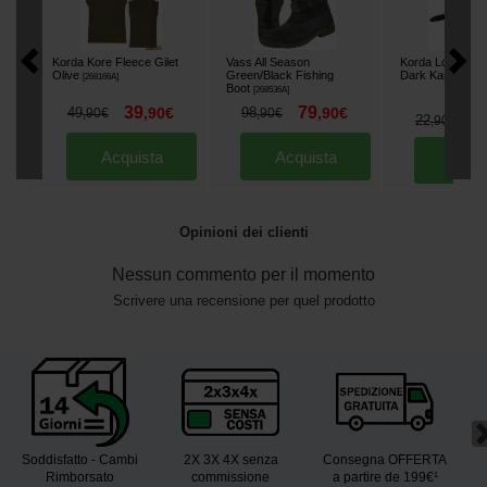
Korda Kore Fleece Gilet
Vass All Season
Korda Logo Pat
Olive
Green/Black Fishing
Dark Kamo
[
268166A
]
[
2683
Boot
[
268536A
]
39
79
49
,
90
€
98
,
90
€
,
90
€
,
90
€
1
22
,
90
€
Acquista
Acquista
Acqu
Opinioni dei clienti
Nessun commento per il momento
Scrivere una recensione per quel prodotto
Soddisfatto - Cambi
2X 3X 4X senza
Consegna OFFERTA
Rimborsato
commissione
a partire de 199€¹