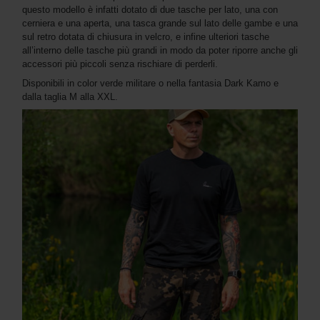
questo modello è infatti dotato di due tasche per lato, una con
cerniera e una aperta, una tasca grande sul lato delle gambe e una
sul retro dotata di chiusura in velcro, e infine ulteriori tasche
all’interno delle tasche più grandi in modo da poter riporre anche gli
accessori più piccoli senza rischiare di perderli.
Disponibili in color verde militare o nella fantasia Dark Kamo e
dalla taglia M alla XXL.