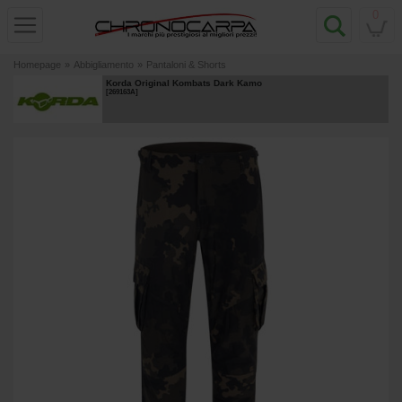
0
Homepage
»
Abbigliamento
»
Pantaloni & Shorts
Korda Original Kombats Dark Kamo
[
269163A
]