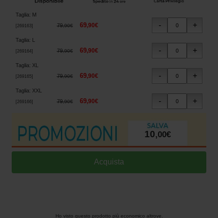
Taglia
:
M
69
,
90
€
79
,
90
€
[
269163
]
Taglia
:
L
69
,
90
€
79
,
90
€
[
269164
]
Taglia
:
XL
69
,
90
€
79
,
90
€
[
269165
]
Taglia
:
XXL
69
,
90
€
79
,
90
€
[
269166
]
10
,
00
€
Ho visto questo prodotto più economico altrove.