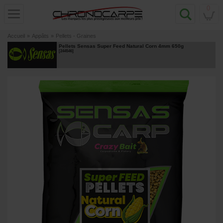
0
Accueil
»
Appâts
»
Pellets - Graines
Pellets Sensas Super Feed Natural Corn 4mm 650g
[
244546
]