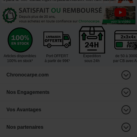
Articles disponibles
Port OFFERT
Expedition
de 50 à 300
100% en stock³
à partir de 99€¹
sous 24h
par CB avec 
Chronocarpe.com
Nos Engagements
Vos Avantages
Nos partenaires