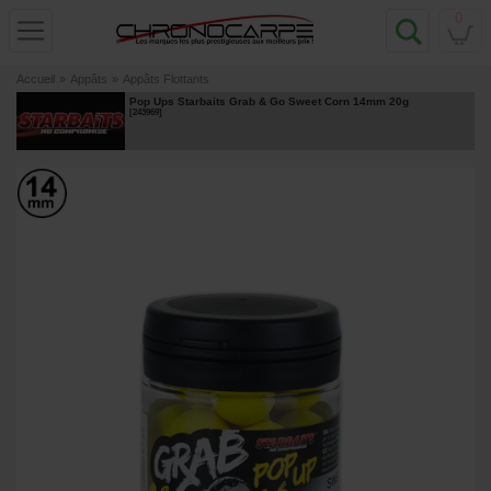
0
Accueil
»
Appâts
»
Appâts Flottants
Pop Ups Starbaits Grab & Go Sweet Corn 14mm 20g
[
243969
]