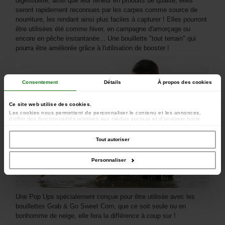
digestibilité, ainsi que leur teneur en produits de qualité, elles
seront rapidement reconnues par les carpes comme source de
nourriture, les rendant ainsi plus faciles à capturer ! Elles pourront
être utilisées été comme hiver, en campagne d'amorçage ou
encore en pêche instantanée... Une bouillette "tout terrain" qui
pourra être améliorée grâce à l'utilisation de booster !
Consentement
Détails
À propos des cookies
Ce site web utilise des cookies.
Les cookies nous permettent de personnaliser le contenu et les annonces,
d'offrir des fonctionnalités relatives aux médias sociaux et d'analyser notre
trafic. Nous partageons également des informations sur l'utilisation de notre site
avec nos partenaires de médias sociaux, de publicité et d'analyse, qui peuvent
combiner celles-ci avec d'autres informations que vous leur avez fournies ou
Tout autoriser
qu'ils ont collectées lors de votre utilisation de leurs services.
Personnaliser
Une Pop Ups spécialement conçue pour être utilisée avec les
bouillettes Grab & Go Sweet Corn, que ce soit seule ou en
bonhomme de neige, elle fera la différence à coup sur !