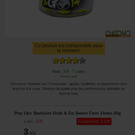
Ce produit est indisponible pour
le moment.
Note: 3.9 - 7 votes
Voir les avis
Découvrez Starbaits sur Chronocarpe : appâts, bouillettes, et équipements pour
la pêche à la carpe. Solutions de qualité pour des performances optimales au
bord de l’eau.
Pop Ups Starbaits Grab & Go Sweet Corn 14mm 20g
-
11
%
Economisez
0
,50
€
4
,40
€
3
,90
€