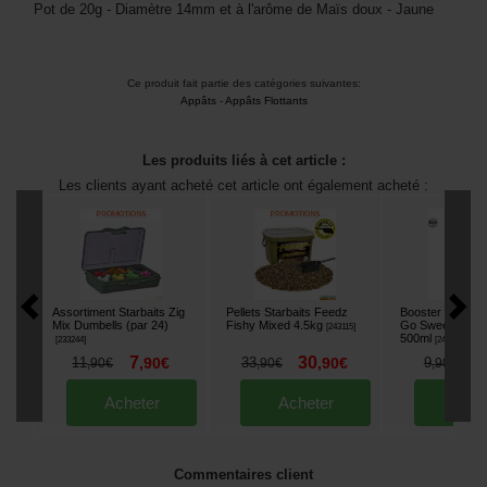
Pot de 20g - Diamètre 14mm et à l'arôme de Maïs doux - Jaune
Ce produit fait partie des catégories suivantes:
Appâts
-
Appâts Flottants
Les produits liés à cet article :
Les clients ayant acheté cet article ont également acheté :
Assortiment Starbaits Zig
Pellets Starbaits Feedz
Booster Starbai
Mix Dumbells (par 24)
Fishy Mixed 4.5kg
Go Sweet Corn
[
243115
]
500ml
[
233244
]
[
243970
]
7
30
8
11
,
90
€
33
,
90
€
9
,
90
€
,
90
€
,
90
€
Acheter
Acheter
Ache
Commentaires client