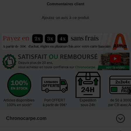
Commentaires client
Ajoutez un avis à ce produit
Articles disponibles
Port OFFERT
Expedition
de 50 à 300
100% en stock³
à partir de 99€¹
sous 24h
par CB avec 
Chronocarpe.com