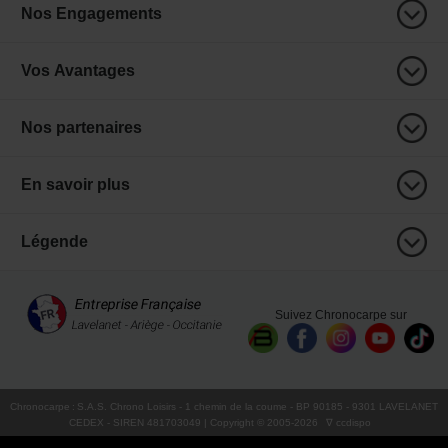
Nos Engagements
Vos Avantages
Nos partenaires
En savoir plus
Légende
Suivez Chronocarpe sur
Chronocarpe
:
S.A.S. Chrono Loisirs
- 1 chemin de la coume - BP 90185 - 9301 LAVELANET
CEDEX - SIREN 481703049 | Copyright © 2005-
2026
∇ ccdispo