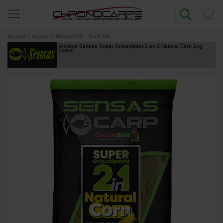
0
Accueil
»
Appâts
»
Method Mix - Stick Mix
Amorce Sensas Super Groundpast 2 en 1 Natural Corn 1kg
[
244543
]