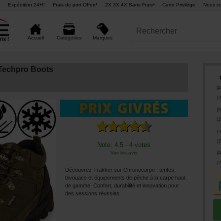
Expédition 24H°
Frais de port Offert¹
2X 3X 4X Sans Frais²
Carte Privilège
Nous co
Marques
Accueil
Catégories
Techpro Boots
P
[
2
P
[
2
P
[
2
Note: 4.5 - 4 votes
Voir les avis
P
[
2
Découvrez Trakker sur Chronocarpe : tentes,
bivouacs et équipements de pêche à la carpe haut
de gamme. Confort, durabilité et innovation pour
des sessions réussies.