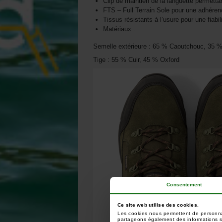
Clip de maintien de la languette permettan
FTS – Full Terrain Sole pour une adhéren
Tissus résistants à l’usure pour une fiabi
Matériaux :
Semelle extérieure : 65 % Caoutchouc, 35
Tige : 55 % Cuir, 45 % Oxford
Consentement
Ce site web utilise des cookies.
Les cookies nous permettent de personnali
partageons également des informations sur