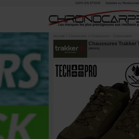
100% EN STOCK
Satisfait ou Remboursé
Accueil
»
Chaussants
»
Chaussures - Chaussettes
Chaussures Trakker 
[
269197A
]