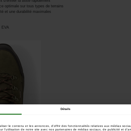
t d’enfiler la botte rapidement
ce optimale sur tous types de terrains
lité et une durabilité maximales
 % EVA
Détails
ser le contenu et les annonces, d'offrir des fonctionnalités relatives aux médias sociau
 l'utilisation de notre site avec nos partenaires de médias sociaux, de publicité et d'a