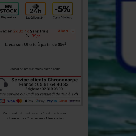
+
2
x
39
,
95
€
1
Livraison Offerte à partir de
99
€
J'ai vu ce produit moins cher ailleurs.
Ce produit fait partie des catégories suivantes:
Chaussants
-
Chaussures - Chaussettes