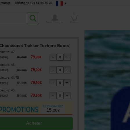
ntacter
Téléphone : 05 61 64 40 33
0
Mon Compte
Panier
Chaussures Trakker Techpro Boots
ointure
:
42
79
,
90
€
94
,
90
€
69197
]
ointure
:
43
79
,
90
€
94
,
90
€
69198
]
ointure
:
44/45
79
,
90
€
94
,
90
€
69199
]
ointure
:
46
79
,
90
€
94
,
90
€
69200
]
15
,
00
€