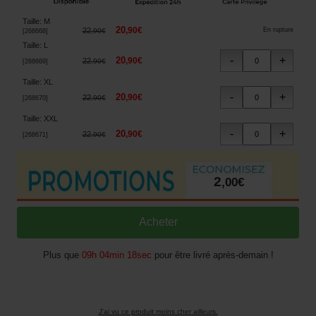
Taille
:
M
20
,
90
€
22
En rupture
,
90
€
[
268668
]
Taille
:
L
20
,
90
€
22
,
90
€
[
268669
]
Taille
:
XL
20
,
90
€
22
,
90
€
[
268670
]
Taille
:
XXL
20
,
90
€
22
,
90
€
[
268671
]
2
,
00
€
Plus que
09h 04min 17sec
pour être livré après-demain !
J'ai vu ce produit moins cher ailleurs.