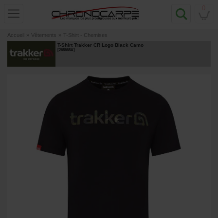
0
Accueil
»
Vêtements
»
T-Shirt - Chemises
T-Shirt Trakker CR Logo Black Camo
[
268668A
]