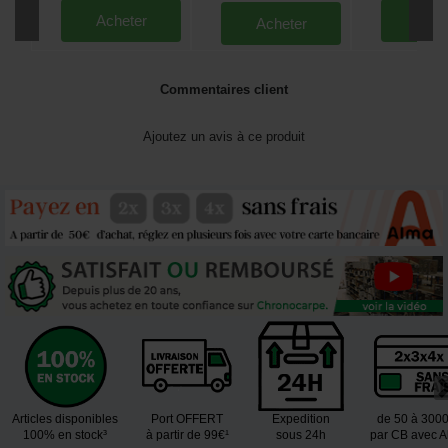
Acheter
Ache
Acheter
Commentaires client
Ajoutez un avis à ce produit
Articles disponibles
Port OFFERT
Expedition
de 50 à 300
100% en stock³
à partir de 99€¹
sous 24h
par CB avec 