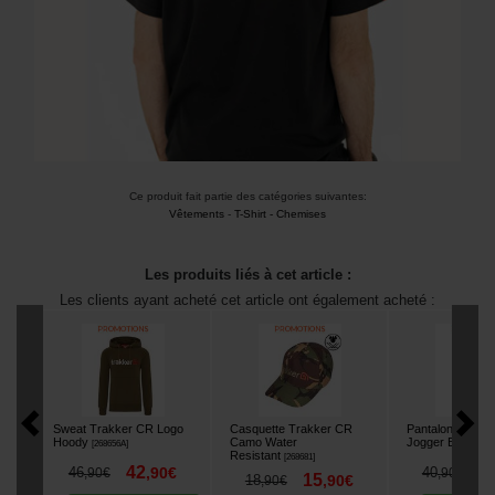
Ce produit fait partie des catégories suivantes:
Vêtements
-
T-Shirt - Chemises
Les produits liés à cet article :
Les clients ayant acheté cet article ont également acheté :
Sweat Trakker CR Logo
Casquette Trakker CR
Pantalon Trakk
Hoody
Camo Water
Jogger Black
[
268656A
]
[
26
Resistant
[
268681
]
42
3
46
,
90
€
40
,
90
€
,
90
€
15
18
,
90
€
,
90
€