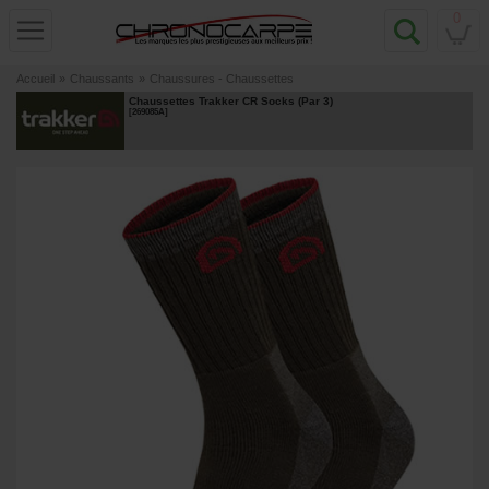
0
Accueil
»
Chaussants
»
Chaussures - Chaussettes
Chaussettes Trakker CR Socks (Par 3)
[
269085A
]