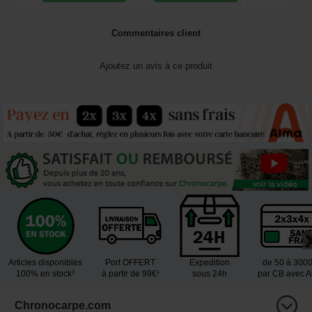
Commentaires client
Ajoutez un avis à ce produit
Articles disponibles
Port OFFERT
Expedition
de 50 à 300
100% en stock³
à partir de 99€¹
sous 24h
par CB avec 
Chronocarpe.com