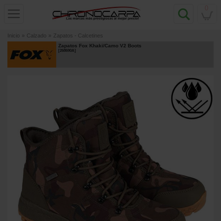
0
Inicio
»
Calzado
»
Zapatos - Calcetines
Zapatos Fox Khaki/Camo V2 Boots
[
268690A
]