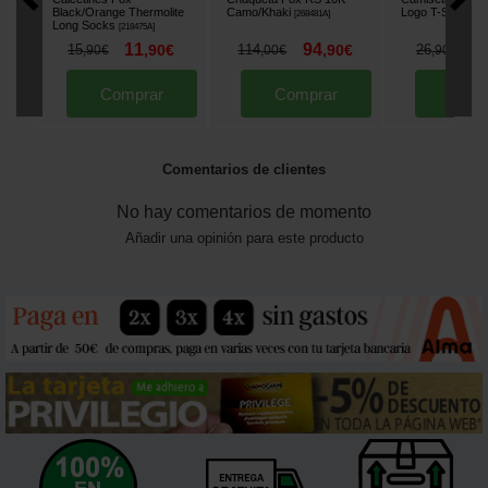
Black/Orange Thermolite
Camo/Khaki
Logo T-Shirt
[
268481A
]
[
268
Long Socks
[
218475A
]
11
94
2
15
,
90
€
114
,
90
€
26
,
90
€
,
00
€
,
90
€
Comprar
Comprar
Comp
Comentarios de clientes
No hay comentarios de momento
Añadir una opinión para este producto