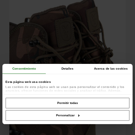
Consentimiento
Detalles
Acerca de las cookies
Construcción robusta
Esta página web usa cookies
Las cookies de esta página web se usan para personalizar el contenido y los
anuncios, ofrecer funciones de redes sociales y analizar el tráfico. Además,
compartimos información sobre el uso que haga del sitio web con nuestros
colaboradores de redes sociales, publicidad y análisis web, quienes pueden
combinarla con otra información que les haya proporcionado o que hayan
Permitir todas
recopilado a partir del uso que haya hecho de sus servicios.
Personalizar