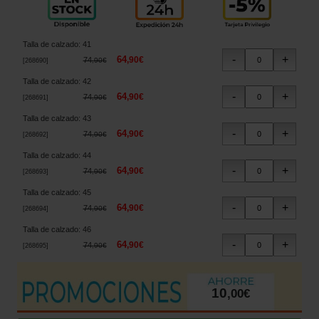
Talla de calzado
:
41
64
,
90
€
74
,
90
€
[
268690
]
Talla de calzado
:
42
64
,
90
€
74
,
90
€
[
268691
]
Talla de calzado
:
43
64
,
90
€
74
,
90
€
[
268692
]
Talla de calzado
:
44
64
,
90
€
74
,
90
€
[
268693
]
Talla de calzado
:
45
64
,
90
€
74
,
90
€
[
268694
]
Talla de calzado
:
46
64
,
90
€
74
,
90
€
[
268695
]
10
,
00
€