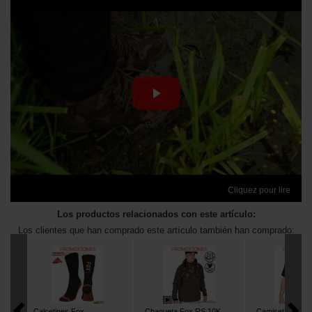
Cliquez pour lire
Los productos relacionados con este artículo:
Los clientes que han comprado este artículo también han comprado:
Calcetines Fox
Chaqueta Fox RS 10K
Camiseta Fox B