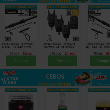
Ver todo »
Caña Prologic C1 Avenger
Cofre Prologic Receptor 3
Canne Prologic Com
50mm 13' 3.75lbs
Alarmas BAT+ Azul
10' 3.5lbs Full Shrin
[
251753
]
[
203910
]
94
69
129
114
79
66
,
90
€
,
90
€
,
00
€
,
00
€
,
90
€
Comprar
Comprar
Compra
hasta
-40%
Ver todo »