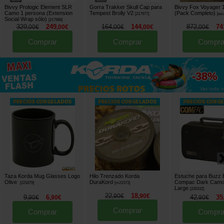
Bivvy Prologic Element SLR
Gorra Trakker Skull Cap para
Bivvy Fox Voyager 
Camo 1 persona (Extension
Tempest Brolly V2
(Pack Completo)
[
217977
]
[
es
Social Wrap sólo)
[
217988
]
329
249
164
144
872
74
,
00
€
,
00
€
,
00
€
,
00
€
,
00
€
Comprar
Comprar
Compra
hasta
-38%
Ver todo »
Taza Korda Mug Glasses Logo
Hilo Trenzado Korda
Estuche para Buzz 
Olive
DuraKord
Compac Dark Cam
[
221679
]
[
m21573
]
Large
[
226332
]
22
18
,
90
€
,
90
€
9
6
42
35
,
90
€
,
90
€
,
90
€
Comprar
Comprar
Compra