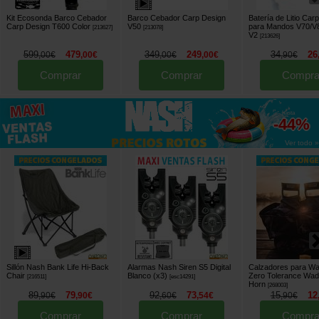
Kit Ecosonda Barco Cebador
Barco Cebador Carp Design
Batería de Litio Car
Carp Design T600 Color
V50
para Mandos V70/V
[
213627
]
[
213078
]
V2
[
213626
]
599
479
349
249
34
26
,
00
€
,
00
€
,
00
€
,
00
€
,
90
€
Comprar
Comprar
Compra
hasta
-44%
Ver todo »
Sillón Nash Bank Life Hi-Back
Alarmas Nash Siren S5 Digital
Calzadores para W
Chair
Blanco (x3)
Zero Tolerance Wad
[
216511
]
[
esc14291
]
Horn
[
268003
]
89
79
92
73
15
12
,
90
€
,
90
€
,
60
€
,
54
€
,
90
€
Comprar
Comprar
Compra