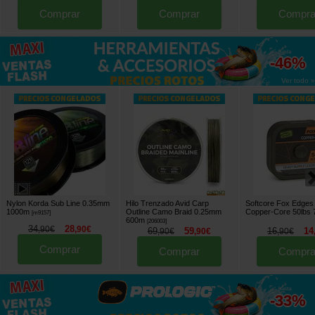
Comprar
Comprar
Compra
hasta
-46%
Ver todo »
Nylon Korda Sub Line 0.35mm
Hilo Trenzado Avid Carp
Softcore Fox Edges
1000m
Outline Camo Braid 0.25mm
Copper-Core 50lbs
[
m9157
]
600m
[
206003
]
34
28
,
90
€
,
90
€
69
59
16
14
,
90
€
,
90
€
,
90
€
Comprar
Comprar
Compra
hasta
-33%