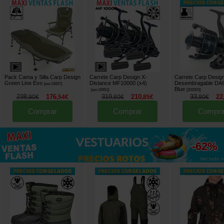
Pack Cama y Silla Carp Design
Carrete Carp Design X-
Carrete Carp Desig
Green Line Evo
Distance MF10000 (x4)
Desembragable DA6
[
esc14007
]
Blue
[
esc16951
]
[
202003
]
238
176
319
210
33
22
,
90
€
,
54
€
,
60
€
,
85
€
,
90
€
Comprar
Comprar
Compra
hasta
-62%
Ver todo »