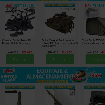
Conjunto Sonik Herox 10'
Bolsa Carryall Sonik Xtractor
Bivvy Sonik AXS-V2
Herox 8000 (x2)
3-Rod T30 Transport System 3
(Bivvy + Vapour Cap
[
esc17073
]
cañas
[
226393
]
259
220
139
119
578
47
,
60
€
,
42
€
,
00
€
,
00
€
,
90
€
Comprar
Comprar
Compra
hasta
-45%
Ver todo »