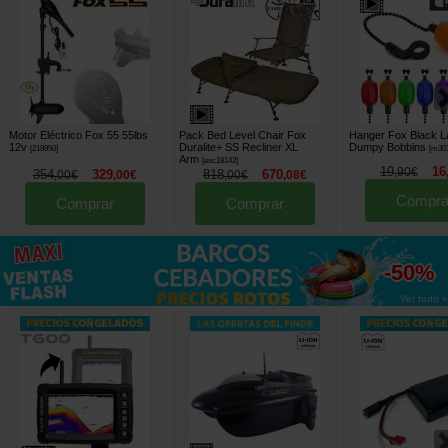
Motor Eléctrico Fox 55 55lbs
Pack Bed Level Chair Fox
Hanger Fox Black L
12v
Duralite+ SS Recliner XL
Dumpy Bobbins
[
219950
]
[
m30
Arm
[
esc18142
]
19
16
,
90
€
354
329
818
670
,
00
€
,
00
€
,
00
€
,
08
€
Compra
Comprar
Comprar
hasta
-50%
Ver todo »