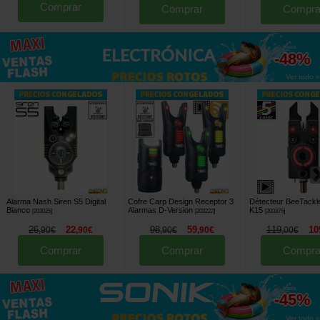
Comprar
Comprar
Compra
hasta
-48%
Ver todo »
Alarma Nash Siren S5 Digital
Cofre Carp Design Receptor 3
Détecteur BeeTackl
Blanco
Alarmas D-Version
K15
[
203025
]
[
203222
]
[
203375
]
26
22
98
59
119
10
,
90
€
,
90
€
,
90
€
,
90
€
,
00
€
Comprar
Comprar
Compra
hasta
-45%
Ver todo »