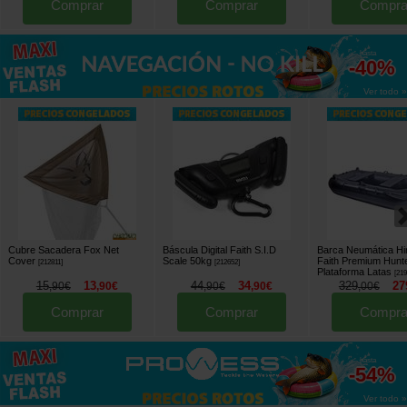
Comprar
Comprar
Compra
hasta
-40%
Ver todo »
Cubre Sacadera Fox Net
Báscula Digital Faith S.I.D
Barca Neumática Hi
Cover
Scale 50kg
Faith Premium Hunt
[
212811
]
[
212652
]
Plataforma Latas
[
21
15
13
44
34
329
27
,
90
€
,
90
€
,
90
€
,
90
€
,
00
€
Comprar
Comprar
Compra
hasta
-54%
Ver todo »