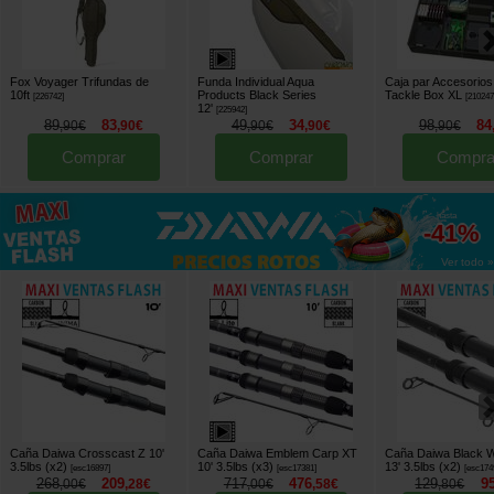
Fox Voyager Trifundas de
Funda Individual Aqua
Caja par Accesorios
10ft
Products Black Series
Tackle Box XL
[
226742
]
[
21024
12'
[
225942
]
89
83
49
34
98
84
,
90
€
,
90
€
,
90
€
,
90
€
,
90
€
Comprar
Comprar
Compra
hasta
-41%
Ver todo »
Caña Daiwa Crosscast Z 10'
Caña Daiwa Emblem Carp XT
Caña Daiwa Black 
3.5lbs (x2)
10' 3.5lbs (x3)
13' 3.5lbs (x2)
[
esc16897
]
[
esc17381
]
[
esc174
268
209
717
476
129
9
,
00
€
,
28
€
,
00
€
,
58
€
,
80
€