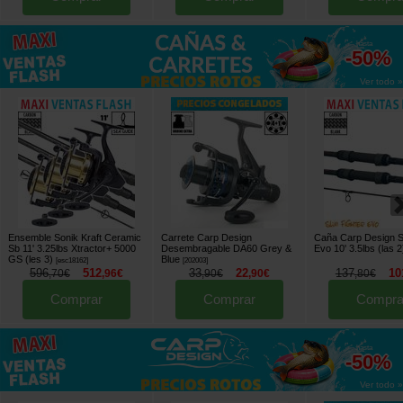
hasta
-50%
Ver todo »
Ensemble Sonik Kraft Ceramic
Carrete Carp Design
Caña Carp Design Sl
Sb 11' 3.25lbs Xtractor+ 5000
Desembragable DA60 Grey &
Evo 10' 3.5lbs (las 2
GS (les 3)
Blue
[
esc18162
]
[
202003
]
596
512
33
22
137
10
,
70
€
,
96
€
,
90
€
,
90
€
,
80
€
Comprar
Comprar
Compra
hasta
-50%
Ver todo »