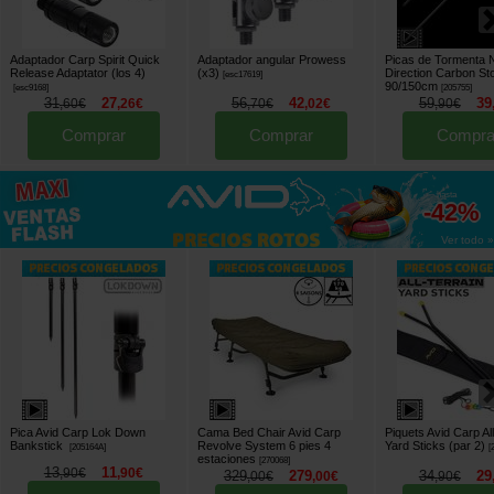
Adaptador Carp Spirit Quick
Adaptador angular Prowess
Picas de Tormenta
Release Adaptator (los 4)
(x3)
Direction Carbon St
[
esc17619
]
90/150cm
[
esc9168
]
[
205755
]
31
27
56
42
59
39
,
60
€
,
26
€
,
70
€
,
02
€
,
90
€
Comprar
Comprar
Compra
hasta
-42%
Ver todo »
Pica Avid Carp Lok Down
Cama Bed Chair Avid Carp
Piquets Avid Carp Al
Bankstick
Revolve System 6 pies 4
Yard Sticks (par 2)
[
205164A
]
[
estaciones
[
270068
]
13
11
,
90
€
,
90
€
329
279
34
29
,
00
€
,
00
€
,
90
€