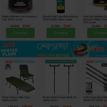
Boilies Mainline Hard Hookers
Booster Big Carp Boost Attract
Pop Ups Mainline S
Link 18mm
100ml Maple Spice
Buoyant Yellow 13m
[
244404
]
[
244698
]
Fish
[
244386
]
10
8
12
9
11
8
,
90
€
,
90
€
,
90
€
,
36
€
,
90
€
,
Comprar
Comprar
Compra
hasta
-45%
Ver todo »
Pack Cama y Silla Carp
Kit de portería Carp Spirit 2/4
Caña Carp Spirit Bl
Spirit
cañas
50mm 13' 3.5Lbs (x
[
esc11839
]
[
205911
]
178
138
39
32
254
21
,
90
€
,
05
€
,
90
€
,
90
€
,
70
€