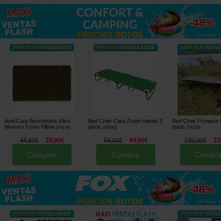
hasta
-48%
Ver todo »
Avid Carp Benchmark Ultra
Bed Chair Carp Zoom Handy 3
Bed Chair Prowess 
Memory Foam Pillow
pieds
pieds
[
270170
]
[
270240
]
[
270226
]
44
39
54
44
199
15
,
90
€
,
90
€
,
90
€
,
90
€
,
00
€
Comprar
Comprar
Compra
hasta
-48%
Ver todo »