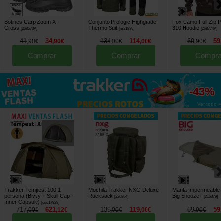
Botines Carp Zoom X-
Conjunto Prologic Highgrade
Fox Camo Full Zip 
Cross
Thermo Suit
310 Hoodie
[
268570A
]
[
m31836
]
[
268774A
]
41
34
134
114
69
59
,
90
€
,
90
€
,
00
€
,
00
€
,
90
€
Comprar
Comprar
Compra
hasta
-43%
Ver todo »
Trakker Tempest 100 1
Mochila Trakker NXG Deluxe
Manta Impermeable
persona (Bivvy + Skull Cap +
Rucksack
Big Snooze+
[
226864
]
[
216379
]
Inner Capsule)
[
esc17929
]
717
621
139
119
69
59
,
00
€
,
12
€
,
00
€
,
00
€
,
90
€