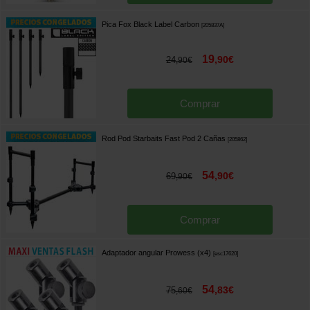
Pica Fox Black Label Carbon
[
205837A
]
19
,
90
€
24
,
90
€
Comprar
Rod Pod Starbaits Fast Pod 2 Cañas
[
205862
]
54
,
90
€
69
,
90
€
Comprar
Adaptador angular Prowess (x4)
[
esc17620
]
54
,
83
€
75
,
60
€