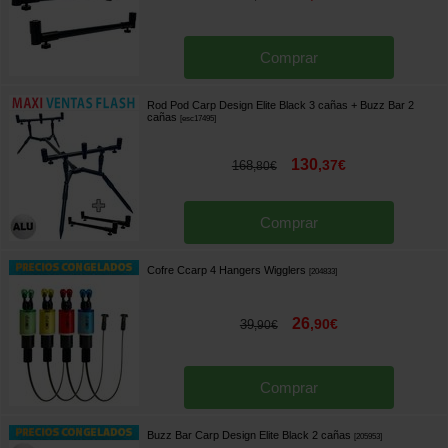
Comprar
Rod Pod Carp Design Elite Black 3 cañas + Buzz Bar 2
cañas
[
esc17495
]
130
,
37
€
168
,
80
€
Comprar
Cofre Ccarp 4 Hangers Wigglers
[
204833
]
26
,
90
€
39
,
90
€
Comprar
Buzz Bar Carp Design Elite Black 2 cañas
[
205953
]