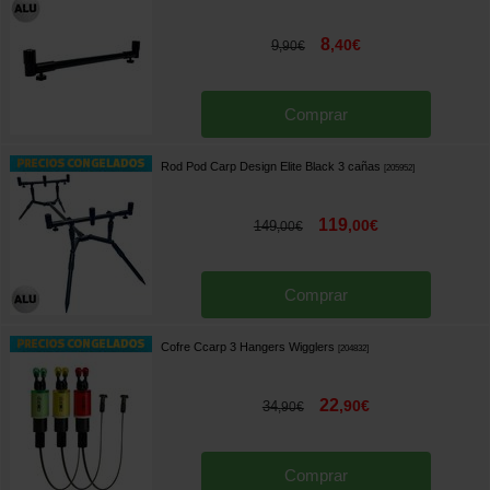
8
,
40
€
9
,
90
€
Comprar
Rod Pod Carp Design Elite Black 3 cañas
[
205952
]
119
,
00
€
149
,
00
€
Comprar
Cofre Ccarp 3 Hangers Wigglers
[
204832
]
22
,
90
€
34
,
90
€
Comprar