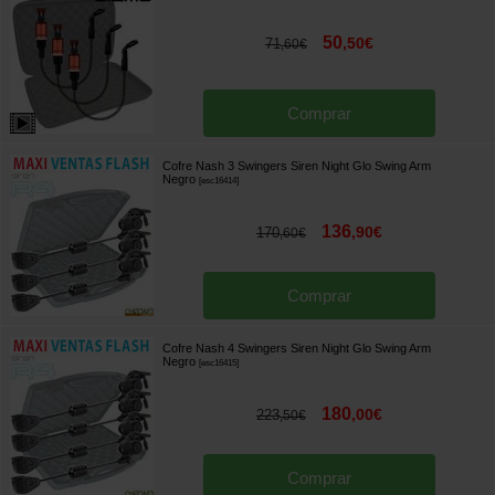
50
,
50
€
71
,
60
€
Comprar
Cofre Nash 3 Swingers Siren Night Glo Swing Arm
Negro
[
esc16414
]
136
,
90
€
170
,
60
€
Comprar
Cofre Nash 4 Swingers Siren Night Glo Swing Arm
Negro
[
esc16415
]
180
,
00
€
223
,
50
€
Comprar