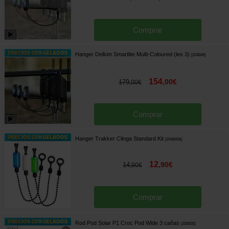
Comprar
Hanger Delkim Smartlite Multi-Coloured (les 3)
[
204849
]
154
,
00
€
179
,
00
€
Comprar
Hanger Trakker Clinga Standard Kit
[
204845A
]
12
,
90
€
14
,
90
€
Comprar
Rod Pod Solar P1 Croc Pod Wide 3 cañas
[
205830
]