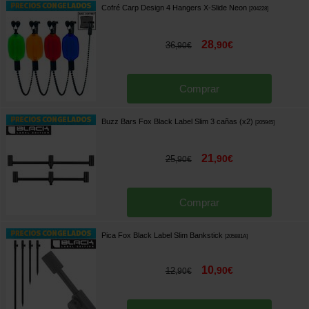
Cofré Carp Design 4 Hangers X-Slide Neon
[
204228
]
28
,
90
€
36
,
90
€
Comprar
Buzz Bars Fox Black Label Slim 3 cañas (x2)
[
205945
]
21
,
90
€
25
,
90
€
Comprar
Pica Fox Black Label Slim Bankstick
[
205881A
]
10
,
90
€
12
,
90
€