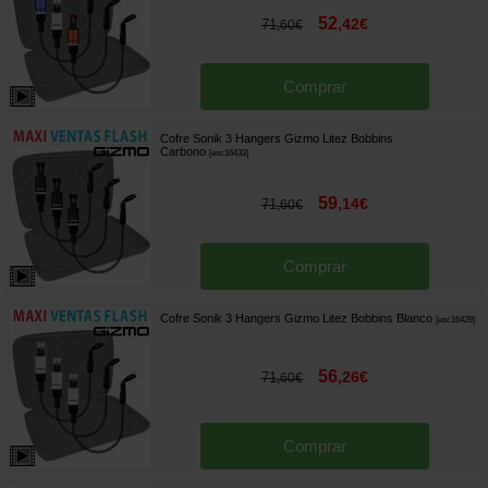
52
,
42
€
71
,
60
€
Comprar
Cofre Sonik 3 Hangers Gizmo Litez Bobbins
Carbono
[
esc16433
]
59
,
14
€
71
,
60
€
Comprar
Cofre Sonik 3 Hangers Gizmo Litez Bobbins Blanco
[
esc16429
]
56
,
26
€
71
,
60
€
Comprar