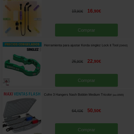
16
,
90
€
19
,
90
€
Comprar
Herramienta para ajustar Korda singlez Lock it Tool
[
234042
]
22
,
90
€
26
,
90
€
Comprar
Cofre 3 Hangers Nash Bobbin Medium Tricolor
[
esc16565
]
50
,
50
€
64
,
40
€
Comprar