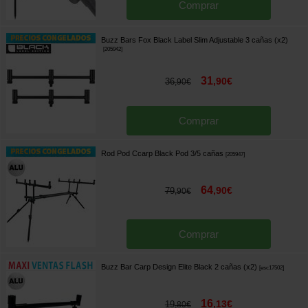
Comprar
Buzz Bars Fox Black Label Slim Adjustable 3 cañas (x2)
[
205942
]
31
,
90
€
36
,
90
€
Comprar
Rod Pod Ccarp Black Pod 3/5 cañas
[
205947
]
64
,
90
€
79
,
90
€
Comprar
Buzz Bar Carp Design Elite Black 2 cañas (x2)
[
esc17502
]
16
,
13
€
19
,
80
€