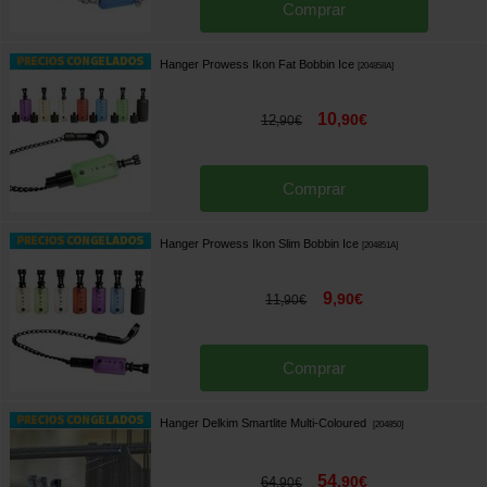
Comprar
Hanger Prowess Ikon Fat Bobbin Ice
[
204858A
]
10
,
90
€
12
,
90
€
Comprar
Hanger Prowess Ikon Slim Bobbin Ice
[
204851A
]
9
,
90
€
11
,
90
€
Comprar
Hanger Delkim Smartlite Multi-Coloured
[
204850
]
54
,
90
€
64
,
90
€