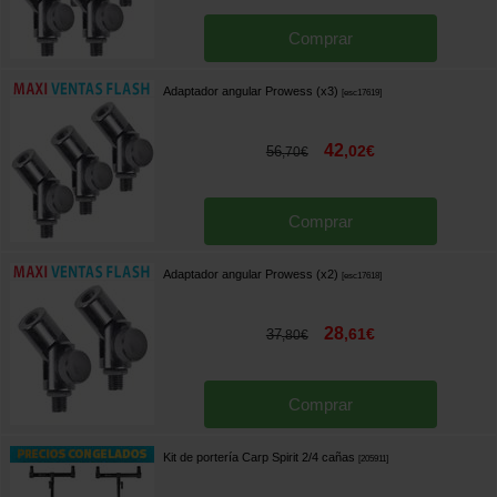
Comprar
Adaptador angular Prowess (x3)
[
esc17619
]
42
,
02
€
56
,
70
€
Comprar
Adaptador angular Prowess (x2)
[
esc17618
]
28
,
61
€
37
,
80
€
Comprar
Kit de portería Carp Spirit 2/4 cañas
[
205911
]