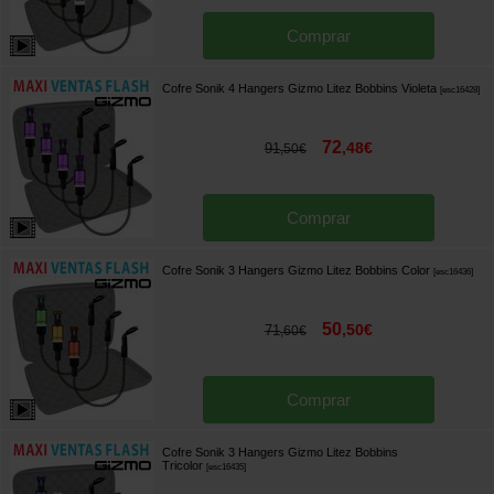
Comprar
Cofre Sonik 4 Hangers Gizmo Litez Bobbins Violeta
[
esc16428
]
72
,
48
€
91
,
50
€
Comprar
Cofre Sonik 3 Hangers Gizmo Litez Bobbins Color
[
esc16436
]
50
,
50
€
71
,
60
€
Comprar
Cofre Sonik 3 Hangers Gizmo Litez Bobbins
Tricolor
[
esc16435
]