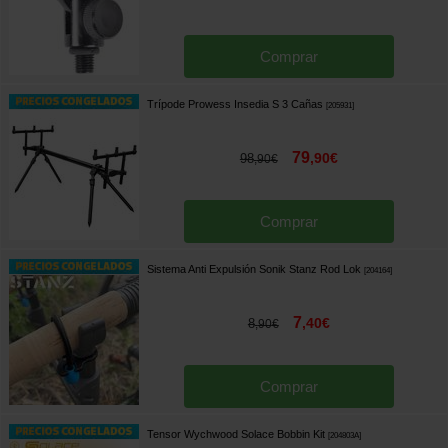
Comprar
Trípode Prowess Insedia S 3 Cañas
[
205931
]
79
,
90
€
98
,
90
€
Comprar
Sistema Anti Expulsión Sonik Stanz Rod Lok
[
204164
]
7
,
40
€
8
,
90
€
Comprar
Tensor Wychwood Solace Bobbin Kit
[
204803A
]