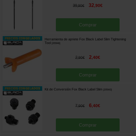
32
,
90
€
39
,
90
€
Comprar
Herramienta de apriete Fox Black Label Slim Tightening
Tool
[
205946
]
2
,
40
€
2
,
90
€
Comprar
Kit de Conversión Fox Black Label Slim
[
205943
]
6
,
40
€
7
,
90
€
Comprar