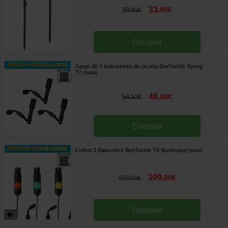
33
,
90
€
39
,
90
€
Comprar
Juego de 3 indicadores de picada BeeTackle Spring
T7
[
204889
]
48
,
90
€
54
,
90
€
Comprar
Coffret 3 Balanciers BeeTackle T6 Illuminated
[
204890
]
109
,
00
€
119
,
00
€
Comprar