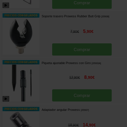
Comprar
Soporte trasero Prowess Rubber Butt Grip
[
205938
]
5
,
90
€
7
,
90
€
Comprar
Piqueta ajustable Prowess con Giro
[
205933A
]
8
,
90
€
12
,
90
€
Comprar
Adaptador angular Prowess
[
205937
]
14
,
90
€
18
,
90
€