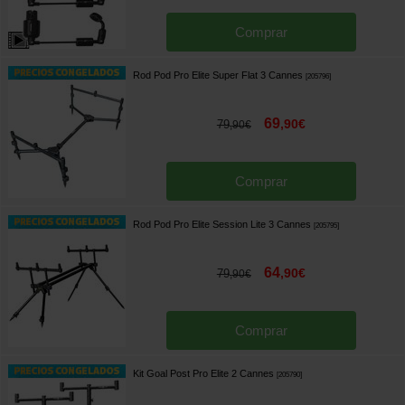
Comprar
Rod Pod Pro Elite Super Flat 3 Cannes
[
205796
]
69
,
90
€
79
,
90
€
Comprar
Rod Pod Pro Elite Session Lite 3 Cannes
[
205795
]
64
,
90
€
79
,
90
€
Comprar
Kit Goal Post Pro Elite 2 Cannes
[
205790
]