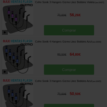
Cofre Sonik 3 Hangers Gizmo Litez Bobbins Violeta
[
esc16427
]
56
,
26
€
71
,
60
€
Comprar
Cofre Sonik 4 Hangers Gizmo Litez Bobbins Azul
[
esc16426
]
64
,
80
€
91
,
50
€
Comprar
Cofre Sonik 3 Hangers Gizmo Litez Bobbins Azul
[
esc16425
]
50
,
50
€
71
,
60
€