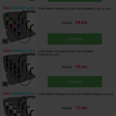
Cofre Sonik 4 Hangers Gizmo Litez Bobbins Color
[
esc16437
]
64
,
80
€
91
,
50
€
Comprar
Cofre Sonik 4 Hangers Gizmo Litez Bobbins
Carbono
[
esc16434
]
76
,
32
€
91
,
50
€
Comprar
Cofre Sonik 4 Hangers Gizmo Litez Bobbins Blanco
[
esc16430
]
72
,
48
€
91
,
50
€