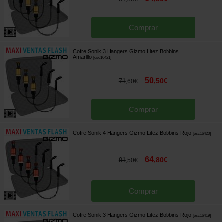
Comprar
Cofre Sonik 3 Hangers Gizmo Litez Bobbins
Amarillo
[
esc16421
]
50
,
50
€
71
,
60
€
Comprar
Cofre Sonik 4 Hangers Gizmo Litez Bobbins Rojo
[
esc16420
]
64
,
80
€
91
,
50
€
Comprar
Cofre Sonik 3 Hangers Gizmo Litez Bobbins Rojo
[
esc16419
]