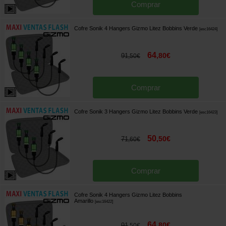
Comprar
Cofre Sonik 4 Hangers Gizmo Litez Bobbins Verde
[
esc16424
]
64
,
80
€
91
,
50
€
Comprar
Cofre Sonik 3 Hangers Gizmo Litez Bobbins Verde
[
esc16423
]
50
,
50
€
71
,
60
€
Comprar
Cofre Sonik 4 Hangers Gizmo Litez Bobbins
Amarillo
[
esc16422
]
64
,
80
€
91
,
50
€