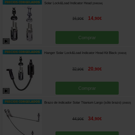
Solar Lock&Load Indicator Head
[
204816A
]
14
,
90
€
16
,
90
€
Comprar
Hanger Solar Lock&Load Indicator Head Kit Black
[
204818
]
20
,
90
€
32
,
90
€
Comprar
Brazo de indicador Solar Titanium Largo (sólo brazo)
[
204815
]
34
,
90
€
44
,
90
€