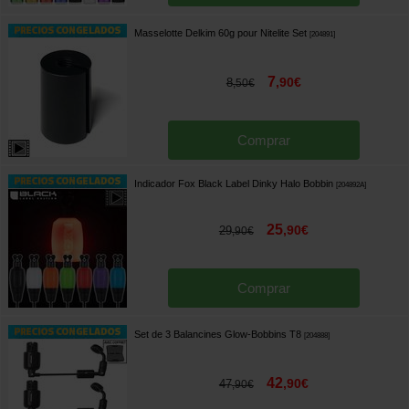
Masselotte Delkim 60g pour Nitelite Set
[
204891
]
7
,
90
€
8
,
50
€
Comprar
Indicador Fox Black Label Dinky Halo Bobbin
[
204892A
]
25
,
90
€
29
,
90
€
Comprar
Set de 3 Balancines Glow-Bobbins T8
[
204888
]
42
,
90
€
47
,
90
€