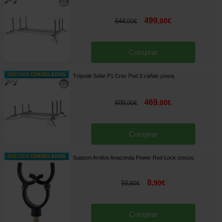
499
,
00
€
644
,
00
€
Comprar
Trípode Solar P1 Croc Pod 3 cañas
[
205829
]
469
,
00
€
609
,
00
€
Comprar
Support Arrière Anaconda Power Rod Lock
[
205832A
]
8
,
90
€
10
,
90
€
Comprar