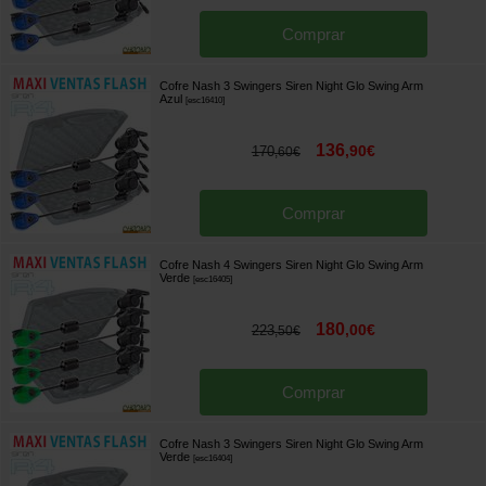
Comprar
Cofre Nash 3 Swingers Siren Night Glo Swing Arm
Azul
[
esc16410
]
136
,
90
€
170
,
60
€
Comprar
Cofre Nash 4 Swingers Siren Night Glo Swing Arm
Verde
[
esc16405
]
180
,
00
€
223
,
50
€
Comprar
Cofre Nash 3 Swingers Siren Night Glo Swing Arm
Verde
[
esc16404
]