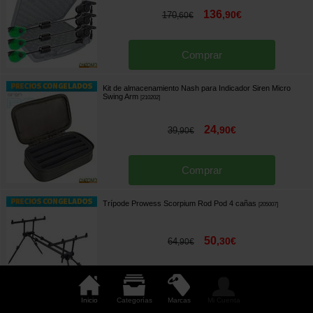
136
,
90
€
170
,
60
€
Comprar
Kit de almacenamiento Nash para Indicador Siren Micro
Swing Arm
[
210202
]
24
,
90
€
39
,
90
€
Comprar
Trípode Prowess Scorpium Rod Pod 4 cañas
[
205007
]
50
,
30
€
64
,
90
€
Comprar
Inicio
Categorías
Marcas
Mi Cuenta