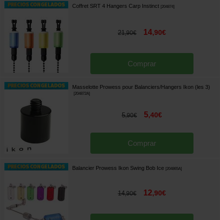
Coffret SRT 4 Hangers Carp Instinct
[
204874
]
14
,
90
€
21
,
90
€
Comprar
Masselotte Prowess pour Balanciers/Hangers Ikon (les 3)
[
204872A
]
5
,
40
€
5
,
90
€
Comprar
Balancier Prowess Ikon Swing Bob Ice
[
204865A
]
12
,
90
€
14
,
90
€