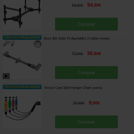
54
,
90
€
64
,
90
€
Comprar
Buzz Bar Solar P1 Ajustables 2 cañas
[
205846A
]
56
,
90
€
72
,
90
€
Comprar
Tensor Carp Spirit Hanger Chain
[
204827A
]
9
,
90
€
10
,
90
€
Comprar