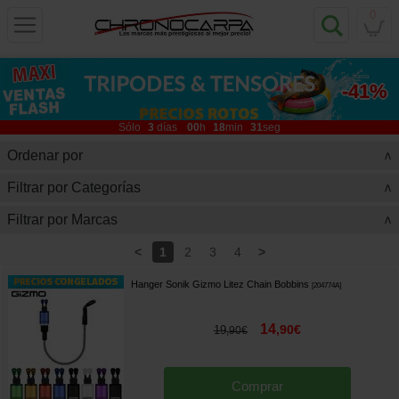
0
hasta
-41%
Sólo
3
días
00
h
18
min
30
seg
Ordenar por
>
Filtrar por Categorías
>
Filtrar por Marcas
>
<
>
1
2
3
4
Hanger Sonik Gizmo Litez Chain Bobbins
[
204774A
]
14
,
90
€
19
,
90
€
Comprar