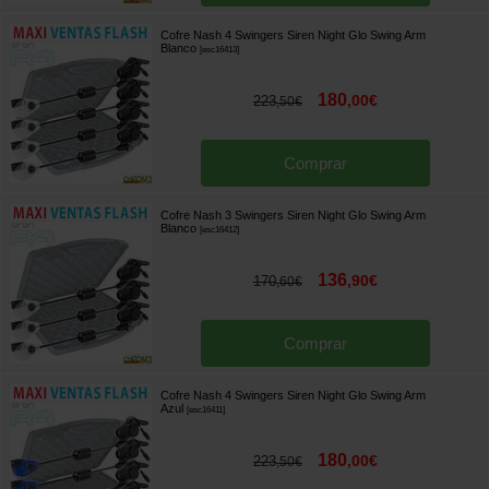
Cofre Nash 4 Swingers Siren Night Glo Swing Arm
Blanco
[
esc16413
]
180
,
00
€
223
,
50
€
Comprar
Cofre Nash 3 Swingers Siren Night Glo Swing Arm
Blanco
[
esc16412
]
136
,
90
€
170
,
60
€
Comprar
Cofre Nash 4 Swingers Siren Night Glo Swing Arm
Azul
[
esc16411
]
180
,
00
€
223
,
50
€