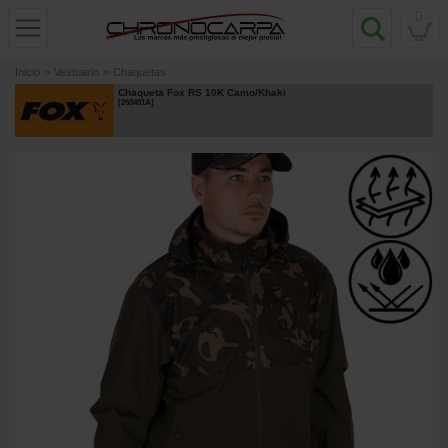
0
Inicio
»
Vestuario
»
Chaquetas
Chaqueta Fox RS 10K Camo/Khaki
[
268481A
]