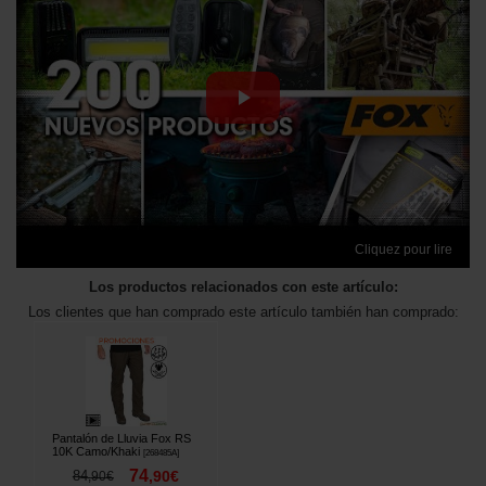
Cliquez pour lire
Los productos relacionados con este artículo:
Los clientes que han comprado este artículo también han comprado:
Pantalón de Lluvia Fox RS
10K Camo/Khaki
[
268485A
]
74
84
,
90
€
,
90
€