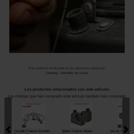
Este producto forma parte de las siguientes categorías:
Camping
-
Utensilios de cocina
Los productos relacionados con este artículo:
Los clientes que han comprado este artículo también han comprado:
Hornillo Trakker Armolife
Bidón Trakker Water
Set de Cocina T