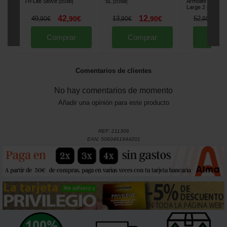
Tri-Lite Stove
5L
Armolife Marble
[
221490
]
[
221568
]
Large 2 piezas
[
42
12
4
49
,
90
€
13
,
90
€
52
,
90
€
,
90
€
,
90
€
Comprar
Comprar
Comp
Comentarios de clientes
No hay comentarios de momento
Añadir una opinión para este producto
REF:
211306
EAN:
5060461944201