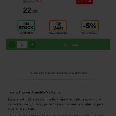
-
15
%
Ahorra
4
€
26
,90
€
22
,90
€
+
Comprar
He visto este producto más barato en otros sitios
Tetera Trakker Armolife V2 Kettle
La tetera Armolife es compacta, ligera y fácil de usar, con una
capacidad de 1,1 litros, perfecta para preparar una infusión para ti
o para un invitado.