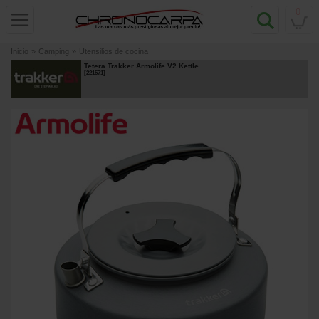
0
Inicio
»
Camping
»
Utensilios de cocina
Tetera Trakker Armolife V2 Kettle
[
221571
]