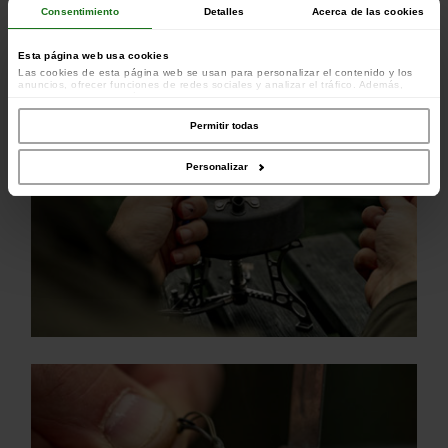
Consentimiento
Detalles
Acerca de las cookies
Dimensiones: 15,2 cm x 7,8 cm - Peso: 186 gramos
Esta página web usa cookies
Las cookies de esta página web se usan para personalizar el contenido y los
anuncios, ofrecer funciones de redes sociales y analizar el tráfico. Además,
compartimos información sobre el uso que haga del sitio web con nuestros
colaboradores de redes sociales, publicidad y análisis web, quienes pueden
combinarla con otra información que les haya proporcionado o que hayan
Permitir todas
recopilado a partir del uso que haya hecho de sus servicios.
Personalizar