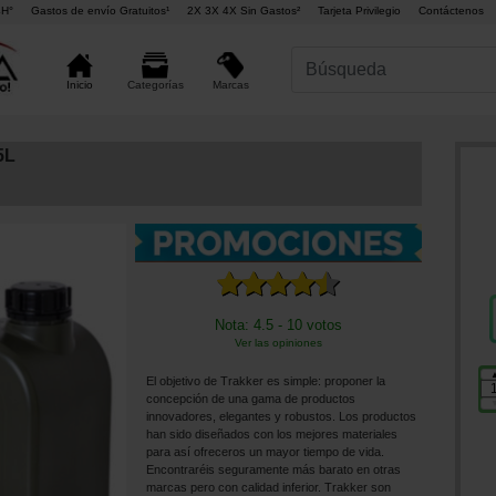
4H°
Gastos de envío Gratuitos¹
2X 3X 4X Sin Gastos²
Tarjeta Privilegio
Contáctenos
Marcas
Inicio
Categorías
5L
Nota: 4.5 - 10 votos
Ver las opiniones
El objetivo de Trakker es simple: proponer la
concepción de una gama de productos
innovadores, elegantes y robustos. Los productos
han sido diseñados con los mejores materiales
para así ofreceros un mayor tiempo de vida.
Encontraréis seguramente más barato en otras
marcas pero con calidad inferior. Trakker son