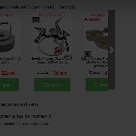
o:
mprado este artículo también han comprado:
er Armolife V2
Hornillo Prologic BlackFire C-
Set de Cocina Trakker Armolife
Series 3000W
Marble Cookset Large 2
[
221571
]
[
221725
]
piezas
[
221593
]
22
34
47
,
90
€
42
,
90
€
52
,
90
€
,
90
€
,
90
€
prar
Comprar
Comprar
entarios de clientes
omentarios de momento
a opinión para este producto