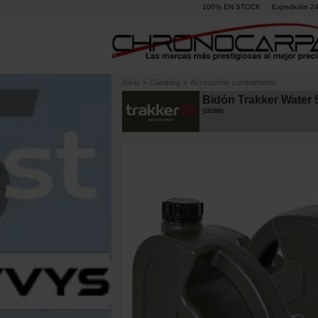
100% EN STOCK
Expedición 2
Inicio
»
Camping
»
Accesorios campamento
Bidón Trakker Water 
[
221568
]