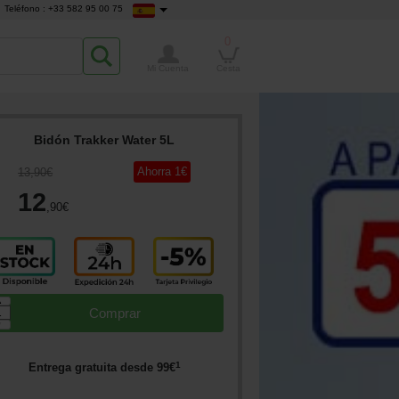
Teléfono : +33 582 95 00 75
0
Mi Cuenta
Cesta
Bidón Trakker Water 5L
Ahorra
1
€
13
,90
€
12
,90
€
▲
Comprar
▼
1
Entrega gratuita desde
99
€