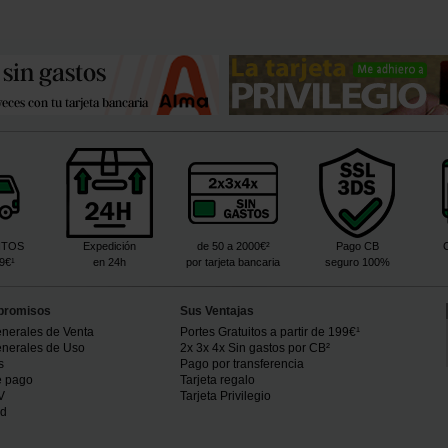
ITOS
Expedición
de 50 a 2000€²
Pago CB
99€¹
en 24h
por tarjeta bancaria
seguro 100%
promisos
Sus Ventajas
nerales de Venta
Portes Gratuitos a partir de 199€¹
nerales de Uso
2x 3x 4x Sin gastos por CB²
s
Pago por transferencia
e pago
Tarjeta regalo
V
Tarjeta Privilegio
ad