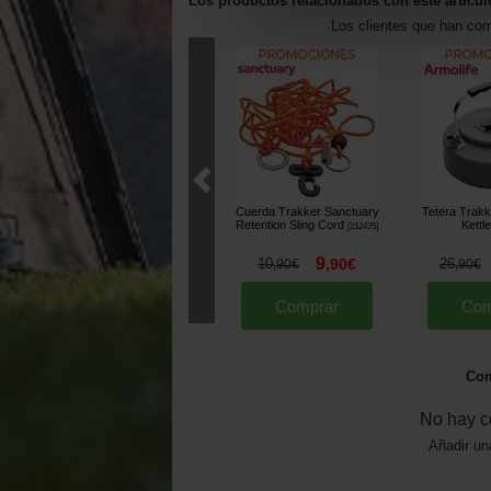
Los productos relacionados con este artícul
Los clientes que han co
Cuerda Trakker Sanctuary
Tetera Trakk
Retention Sling Cord
Kettle
[
212475
]
9
10
,
90
€
26
,
90
€
,
90
€
Comprar
Com
Com
No hay c
Añadir un