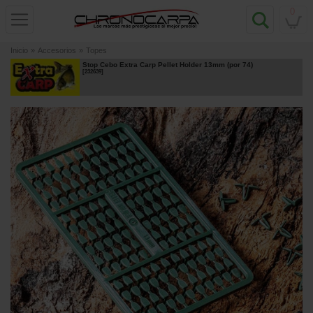
0
Inicio
»
Accesorios
»
Topes
Stop Cebo Extra Carp Pellet Holder 13mm (por 74)
[
232639
]