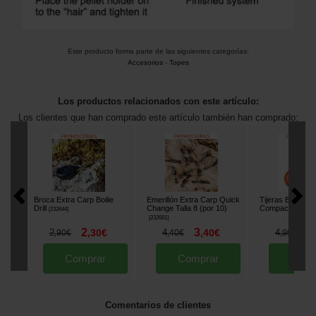
Este producto forma parte de las siguientes categorías:
Accesorios
-
Topes
Los productos relacionados con este artículo:
Los clientes que han comprado este artículo también han comprado:
Broca Extra Carp Boilie
Emerillón Extra Carp Quick
Tijeras Extra Ca
Drill
Change Talla 8 (por 10)
Compact Scisso
[
232644
]
[
232681
]
2
3
3
2
,
30
€
4
,
40
€
4
,
90
€
,
40
€
,
90
€
Comprar
Comprar
Comp
Comentarios de clientes