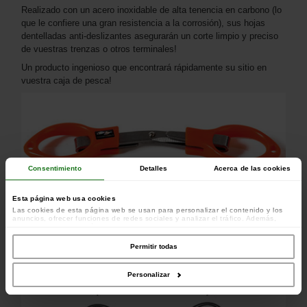
Realizado con un acero inoxidable de alta tenencia en carbono (lo
que le confiere una gran resistencia a la corrosión), sus hojas
dentelladas anti-deslizantes asegurarán un corte limpio y preciso
de vuestras trenzas o otros terminales!
Un producto ingenioso que encontrará rápidamente su sitio en
vuestra caja de pesca!
Consentimiento
Detalles
Acerca de las cookies
Esta página web usa cookies
Las cookies de esta página web se usan para personalizar el contenido y los
anuncios, ofrecer funciones de redes sociales y analizar el tráfico. Además,
compartimos información sobre el uso que haga del sitio web con nuestros
colaboradores de redes sociales, publicidad y análisis web, quienes pueden
combinarla con otra información que les haya proporcionado o que hayan
Permitir todas
recopilado a partir del uso que haya hecho de sus servicios.
Personalizar