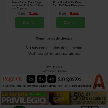
Sujeta Cañas Extra Carp
Pinza Multi-función Extra
Neopreno Rod Band 21cm
Carp EXC Multi Pliers
[
232974
]
(por 2)
[
232702
]
3
6
4
,
30
€
8
,
90
€
,
40
€
,
90
€
Comprar
Comprar
Comentarios de clientes
No hay comentarios de momento
Añadir una opinión para este producto
REF:
45-6046
EAN:
8606013286046