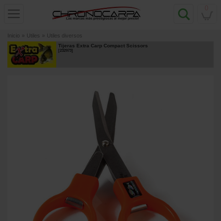
0
Inicio
»
Utiles
»
Utiles diversos
Tijeras Extra Carp Compact Scissors
[
232973
]