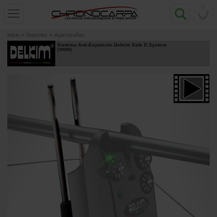
0
Inicio
»
Soportes
»
Agarracañas
Sistema Anti-Expulsión Delkim Safe D System
[
203365
]