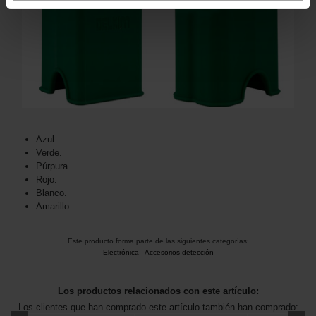
Azul.
Verde.
Púrpura.
Rojo.
Blanco.
Amarillo.
Este producto forma parte de las siguientes categorías:
Electrónica
-
Accesorios detección
Los productos relacionados con este artículo:
Los clientes que han comprado este artículo también han comprado: