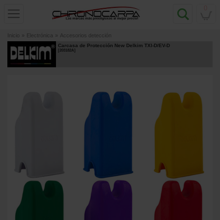
0
Inicio
»
Electrónica
»
Accesorios detección
Carcasa de Protección New Delkim TXI-D/EV-D
[
203182A
]