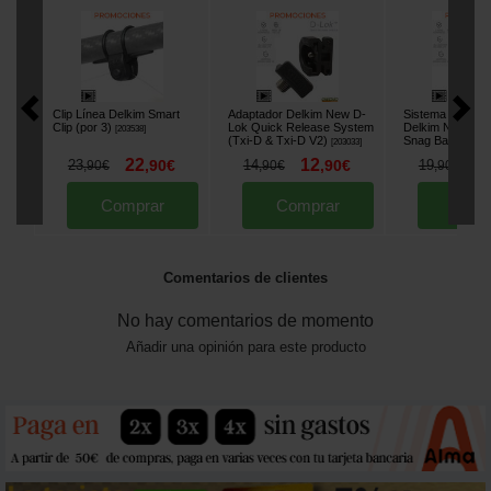
Clip Línea Delkim Smart
Adaptador Delkim New D-
Sistema Anti Exp
Clip (por 3)
Lok Quick Release System
Delkim New Saf
[
203538
]
(Txi-D & Txi-D V2)
Snag Bar (Txi-D
[
203033
]
22
12
1
23
,
90
€
14
,
90
€
19
,
90
€
,
90
€
,
90
€
Comprar
Comprar
Comp
Comentarios de clientes
No hay comentarios de momento
Añadir una opinión para este producto