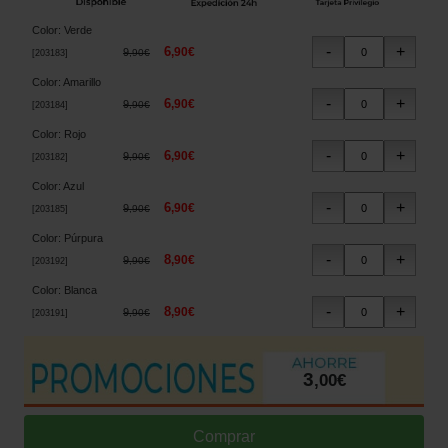
Color
:
Verde
6
,
90
€
9
,
90
€
[
203183
]
Color
:
Amarillo
6
,
90
€
9
,
90
€
[
203184
]
Color
:
Rojo
6
,
90
€
9
,
90
€
[
203182
]
Color
:
Azul
6
,
90
€
9
,
90
€
[
203185
]
Color
:
Púrpura
8
,
90
€
9
,
90
€
[
203192
]
Color
:
Blanca
8
,
90
€
9
,
90
€
[
203191
]
3
,
00
€