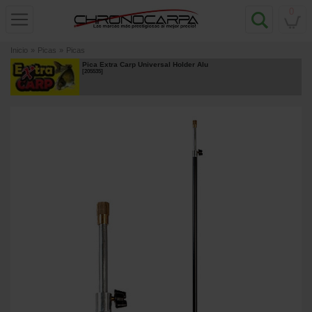
0
Inicio
»
Picas
»
Picas
Pica Extra Carp Universal Holder Alu
[
205535
]