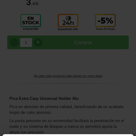
3
,40
€
+
Comprar
He visto este producto más barato en otros sitios
Pica Extra Carp Universal Holder Alu
Pica en aluminio de primera calidad, beneficiando de un acabado
limpio de color aluminio.
La punta presente en su extremidad facilitará la penetración en el
suelo y su sistema de bloqueo a tuerca os permitirá ajusta la
altura con precisión.