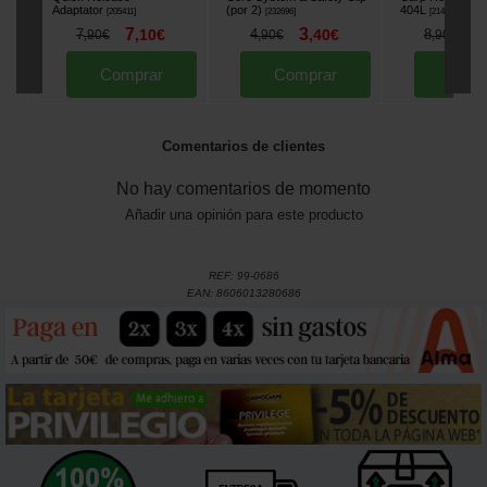
Adaptator
(por 2)
404L
[
205411
]
[
232696
]
[
214281
]
7
3
5
7
,
10
€
4
,
40
€
8
,
90
€
,
90
€
,
90
€
Comprar
Comprar
Comp
Comentarios de clientes
No hay comentarios de momento
Añadir una opinión para este producto
REF:
99-0686
EAN:
8606013280686