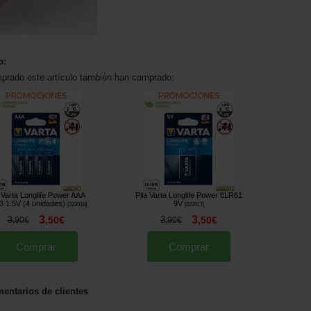
o:
mprado este artículo también han comprado:
a Varta Longlife Power AAA
Pila Varta Longlife Power 6LR61
 1.5V (4 unidades)
9V
[
222018
]
[
222017
]
3
3
3
,
50
€
3
,
50
€
,
90
€
,
90
€
Comprar
Comprar
entarios de clientes