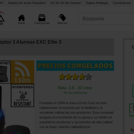
4H°
Gastos de envío Gratuitos¹
2X 3X 4X Sin Gastos²
Tarjeta Privilegio
Contáctenos
Marcas
Inicio
Categorías
eptor 3 Alarmas EXC Elite 3
Nota: 3.9 - 10 votos
Ver las opiniones
Fundada en 1994 la marca Extra Carp ha sido
rápidamente reconocida por la fiabilidad y la
excelente calidad de sus productos. Esta sociedad
asegura el crecimiento de su gama y su misión es
suministrar productos y accesorios de alta calidad
con la mejor relación calidad/precio.