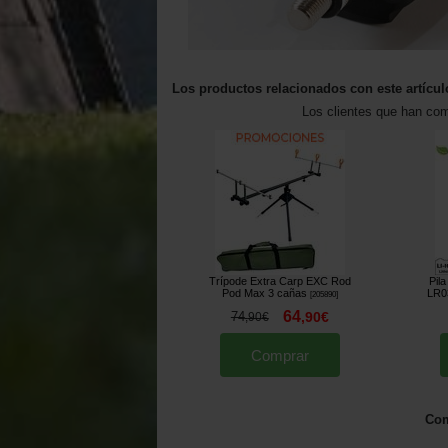
Los productos relacionados con este artícul
Los clientes que han co
Trípode Extra Carp EXC Rod
Pil
Pod Max 3 cañas
LR03
[
205890
]
64
74
,
90
€
,
90
€
Comprar
Com