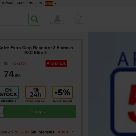
Teléfono : +33 582 95 00 75
0
Mi Cuenta
Cesta
Cofre Extra Carp Receptor 3 Alarmas
EXC Elite 3
-
17
%
Ahorra
15
€
89
,90
€
74
,90
€
▲
Comprar
▼
+