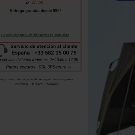
2
x
37
,
45
€
1
Entrega gratuita desde
99
€
He visto este producto más barato en otros sitios
te producto forma parte de las siguientes categorías:
Electrónica
-
Receptor + Alarmas