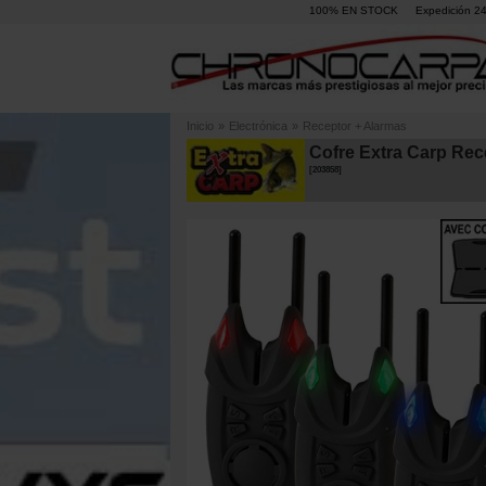
100% EN STOCK
Expedición 2
Inicio
»
Electrónica
»
Receptor + Alarmas
Cofre Extra Carp Rec
[
203858
]