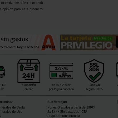
omentarios de momento
a opinión para este producto
ITOS
Expedición
de 50 a 2000€²
Pago CB
99€¹
en 24h
por tarjeta bancaria
seguro 100%
promisos
Sus Ventajas
nerales de Venta
Portes Gratuitos a partir de 199€¹
nerales de Uso
2x 3x 4x Sin gastos por CB²
s
Pago por transferencia