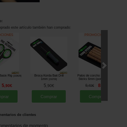
o:
mprado este artículo también han comprado:
Basix Rig
Broca Korda Bait Drill
Palos de corcho Korda Cork
B
[
233629
]
1mm
Sticks 6mm (por 10)
[
233709
]
[
233713
]
5
5
8
,
90
€
,
90
€
9
,
40
€
,
40
€
prar
Comprar
Comprar
entarios de clientes
omentarios de momento