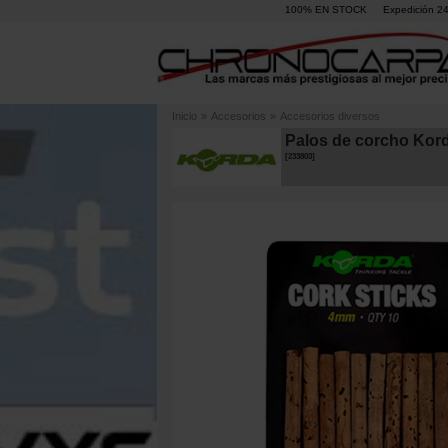
100% EN STOCK
Expedición 2
Inicio
»
Accesorios
»
Accesorios diversos
Palos de corcho Kord
[
233803
]