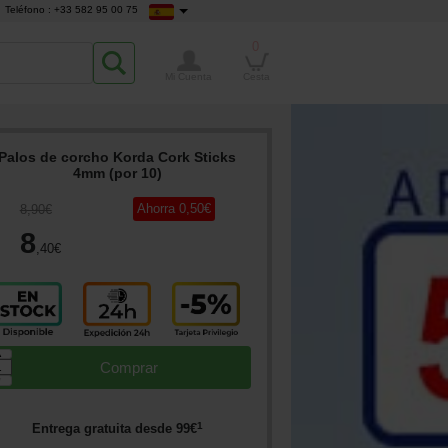
Teléfono : +33 582 95 00 75
0
Mi Cuenta
Cesta
Palos de corcho Korda Cork Sticks
4mm (por 10)
Ahorra
0
,50
€
8
,90
€
8
,40
€
▲
Comprar
▼
1
Entrega gratuita desde
99
€