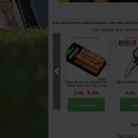
Los productos relacionados con este artícul
Los clientes que han co
Palos de corcho Korda Cork
Tijeras Korda 
Sticks 8mm (por 10)
[
233714
]
8
9
,
40
€
6
,
40
€
,
90
€
Comprar
Com
Com
No hay c