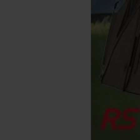
roca Tiger Korda Bait Drill &
Broca Tiger Korda Bait Drill &
Cork Sticks 4mm
Cork Sticks 6mm
[
233710
]
[
233711
]
8
8
9
,
90
€
9
,
90
€
,
90
€
,
90
€
Comprar
Comprar