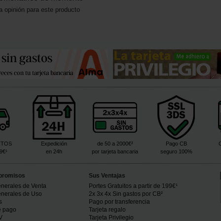
a opinión para este producto
ITOS
Expedición
de 50 a 2000€²
Pago CB
99€¹
en 24h
por tarjeta bancaria
seguro 100%
promisos
Sus Ventajas
nerales de Venta
Portes Gratuitos a partir de 199€¹
nerales de Uso
2x 3x 4x Sin gastos por CB²
s
Pago por transferencia
e pago
Tarjeta regalo
V
Tarjeta Privilegio