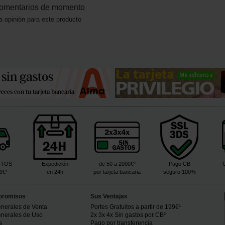
omentarios de momento
a opinión para este producto
ITOS
Expedición
de 50 a 2000€²
Pago CB
99€¹
en 24h
por tarjeta bancaria
seguro 100%
promisos
Sus Ventajas
nerales de Venta
Portes Gratuitos a partir de 199€¹
nerales de Uso
2x 3x 4x Sin gastos por CB²
s
Pago por transferencia