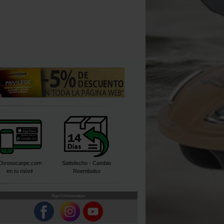
Chronocarpe.com
Satisfecho - Cambio
en tu móvil
Reembolso
Siga Chronocarpa