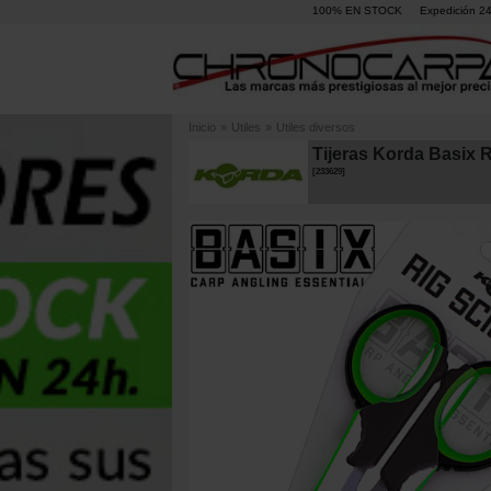
100% EN STOCK
Expedición 2
Inicio
»
Utiles
»
Utiles diversos
Tijeras Korda Basix R
[
233629
]