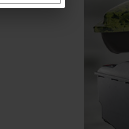
Hilo Trenzado Korda Basix
Anzuelo Korda Basix Wide
Braided 10m
Gape (por 10)
[
207914A
]
[
209883A
]
4
4
6
,
90
€
4
,
70
€
,
90
€
,
90
€
Comprar
Comprar