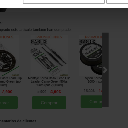
o:
mprado este artículo también han comprado:
Basix Lead Clip
Montaje Korda Basix Lead Clip
Nylon Korda Basix
amo Green (por
Leader Camo Green 50lbs
1000m
[
206459A
]
50cm (por 2)
233628
]
[
233627
]
14
16
,
90
€
,
90
€
7
4
,
90
€
5
,
90
€
,
90
€
Comprar
prar
Comprar
entarios de clientes