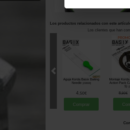
Los productos relacionados con este artícul
Los clientes que han co
Aguja Korda Basix Baiting
Montaje Korda 
Needle
Action Pack C
[
233630
]
5)
[
4
,
50
€
8
,
90
€
Comprar
Com
Com