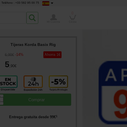
Teléfono : +33 582 95 00 75
0
Mi Cuenta
Cesta
Tijeras Korda Basix Rig
-
14
%
Ahorra
1
€
6
,90
€
5
,90
€
▲
Comprar
▼
1
Entrega gratuita desde
99
€