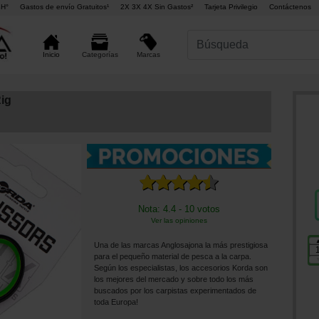
4H°
Gastos de envío Gratuitos¹
2X 3X 4X Sin Gastos²
Tarjeta Privilegio
Contáctenos
Marcas
Inicio
Categorías
ig
Nota: 4.4 - 10 votos
Ver las opiniones
Una de las marcas Anglosajona la más prestigiosa
para el pequeño material de pesca a la carpa.
Según los especialistas, los accesorios Korda son
los mejores del mercado y sobre todo los más
buscados por los carpistas experimentados de
toda Europa!