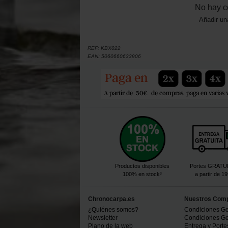
No hay c
Añadir un
REF:
KBX022
EAN:
5060660633906
Productos disponibles
Portes GRATU
100% en stock³
a partir de 1
Chronocarpa.es
Nuestros Com
¿Quiénes somos?
Condiciones Ge
Newsletter
Condiciones Ge
Plano de la web
Entrega y Porte