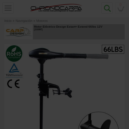
0
Inicio
»
Navegación
»
Motores
Motor Eléctrico Design Estart+ Extend 66lbs 12V
[
219387
]