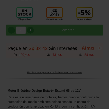
+
Comprar
+
2
x
109
3
x
73
4
x
54
,
50
€
,
00
€
,
75
€
He visto este producto más barato en otros sitios
Motor Eléctrico Design Estart+ Extend 66lbs 12V
Para esta nueva gama de motores, hemos querido contribuir a la
protección del medio ambiente seleccionando un centro de
producción con la aprobación RoHS y con la certificación TÜV