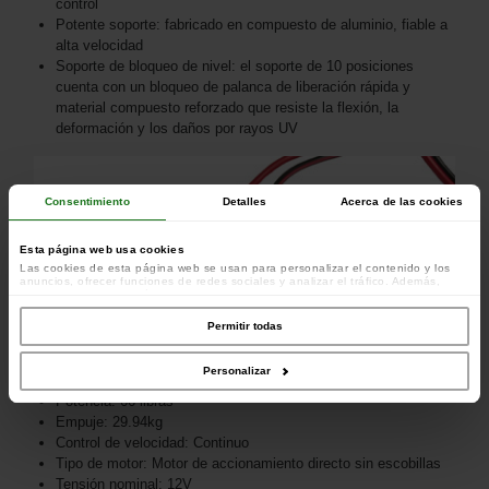
control
Potente soporte: fabricado en compuesto de aluminio, fiable a
alta velocidad
Soporte de bloqueo de nivel: el soporte de 10 posiciones
cuenta con un bloqueo de palanca de liberación rápida y
material compuesto reforzado que resiste la flexión, la
deformación y los daños por rayos UV
Consentimiento
Detalles
Acerca de las cookies
Esta página web usa cookies
Las cookies de esta página web se usan para personalizar el contenido y los
anuncios, ofrecer funciones de redes sociales y analizar el tráfico. Además,
compartimos información sobre el uso que haga del sitio web con nuestros
colaboradores de redes sociales, publicidad y análisis web, quienes pueden
combinarla con otra información que les haya proporcionado o que hayan
Permitir todas
recopilado a partir del uso que haya hecho de sus servicios.
Personalizar
Potencia: 66 libras
Empuje: 29.94kg
Control de velocidad: Continuo
Tipo de motor: Motor de accionamiento directo sin escobillas
Tensión nominal: 12V