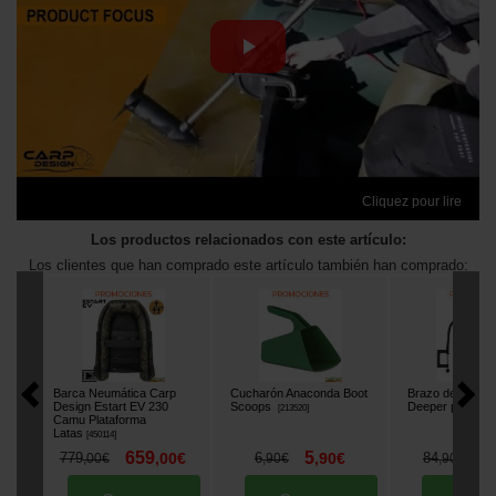
Cliquez pour lire
Los productos relacionados con este artículo:
Los clientes que han comprado este artículo también han comprado:
Barca Neumática Carp
Cucharón Anaconda Boot
Brazo de Fijació
Design Estart EV 230
Scoops
Deeper para So
[
213520
]
Camu Plataforma
Latas
[
450114
]
659
5
7
779
,
00
€
6
,
90
€
84
,
00
€
,
90
€
,
90
€