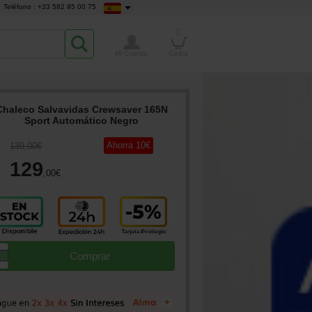
Teléfono : +33 582 95 00 75
0
Mi Cuenta
Cesta
Chaleco Salvavidas Crewsaver 165N
Sport Automático Negro
Ahorra
10
€
139
,00
€
129
,00
€
▲
Comprar
▼
+