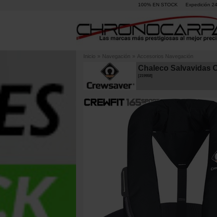
100% EN STOCK
Expedición 2
Inicio
»
Navegación
»
Accesorios Navegación
Chaleco Salvavidas 
[
219958
]