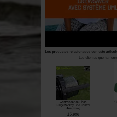
Los productos relacionados con este artícul
Los clientes que han co
Controlador de Línea
C
RidgeMonkey Line Control
Arm
[
233066
]
15
,
90
€