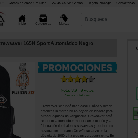
4H°
Gastos de envío Gratuitos¹
2X 3X 4X Sin Gastos²
Tarjeta Privilegio
Contáctenos
Marcas
Inicio
Categorías
Crewsaver 165N Sport Automático Negro
Nota: 3.9 - 9 votos
Ver las opiniones
Crewsaver se fundó hace casi 60 años y desde
entonces la marca no ha dejado de innovar para
ofrecer equipos de vanguardia. Crewsaver está
reconocida como líder mundial en el diseño y la
fabricación de chalecos salvavidas y equipos de
navegación. La gama CrewFit se lanzó en la
década de 1980 y ha sido un verdadero éxito. En