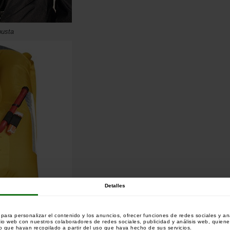
busta
Detalles
ara personalizar el contenido y los anuncios, ofrecer funciones de redes sociales y ana
tio web con nuestros colaboradores de redes sociales, publicidad y análisis web, quien
 que hayan recopilado a partir del uso que haya hecho de sus servicios.
a cabeza fuera del agua