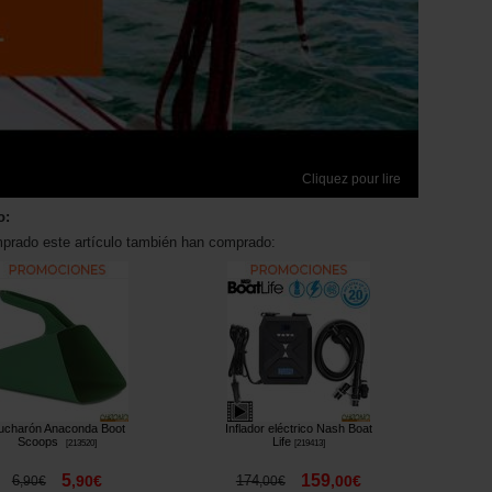
Cliquez pour lire
o:
mprado este artículo también han comprado:
ucharón Anaconda Boot
Inflador eléctrico Nash Boat
Scoops
Life
[
213520
]
[
219413
]
5
159
6
,
90
€
174
,
00
€
,
90
€
,
00
€