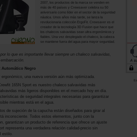
2007, los productos de la marca se venden en
más de 40 países y Crewsaver celebra su 50
aniversario como líder en el sector de la seguridad
náutica. Unos años más tarde, se lanza la
revolucionaria colección ErgoFit. Crewsaver es el
creador de la tecnología 3D Fusion que hace que
los chalecos salvavidas sean ultra ergonómicos y
fiables. Una vez desplegado el chaleco, la cabeza
se mantiene fuera del agua para mayor seguridad.
 por lo que es importante llevar siempre un chaleco salvavidas,
 embarcación.
t Automático Negro
y ergonómico, una nueva versión aún más optimizada.
Es
 Crewfit 165N Sport es nuestro chaleco salvavidas más
lvavidas más ligeros disponibles en el mercado hoy en día.
acterísticas de seguridad integrales necesarias para garantizar
ible mientras está en el agua.
ntos de sujeción de la capucha están diseñados para girar al
está inconsciente. Todos estos elementos, junto con la
n, garantizan un producto de referencia que ofrece un ajuste
t representa una verdadera relación calidad-precio sin
 estilo.