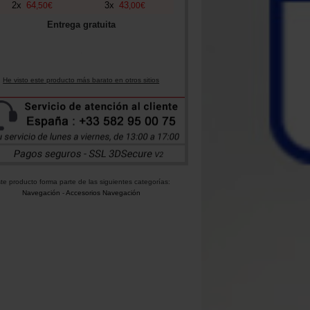
2
x
64
3
x
43
,
50
€
,
00
€
Entrega gratuita
He visto este producto más barato en otros sitios
te producto forma parte de las siguientes categorías:
Navegación
-
Accesorios Navegación