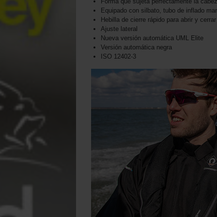
Forma que sujeta perfectamente la cabez
Equipado con silbato, tubo de inflado man
Hebilla de cierre rápido para abrir y cerra
Ajuste lateral
Nueva versión automática UML Elite
Versión automática negra
ISO 12402-3