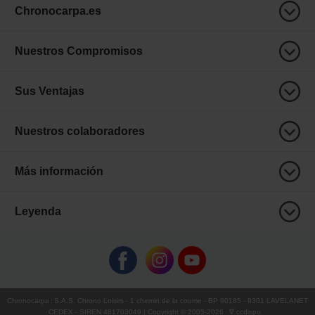
Chronocarpa.es
Nuestros Compromisos
Sus Ventajas
Nuestros colaboradores
Más información
Leyenda
Chronocarpa
:
S.A.S. Chrono Loisirs
- 1 chemin de la coume - BP 90185 - 9301 LAVELANET
CEDEX - SIREN 481703049 | Copyright © 2005-
2026
∇ ccdispo