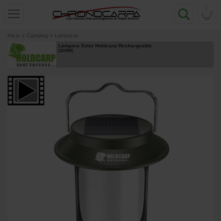
0
Inicio
»
Camping
»
Lámparas
Lámpara Solar Holdcarp Rechargeable
[
221809
]