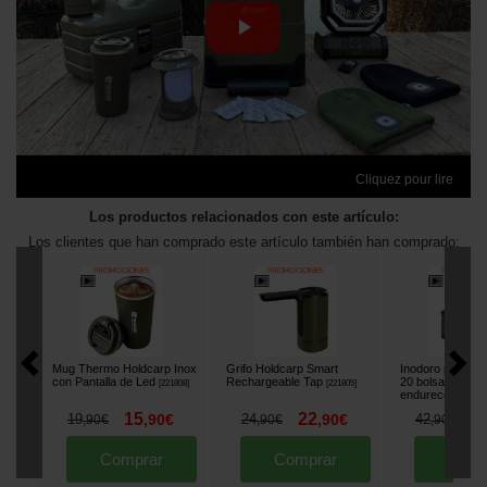
Cliquez pour lire
Los productos relacionados con este artículo:
Los clientes que han comprado este artículo también han comprado:
Mug Thermo Holdcarp Inox
Grifo Holdcarp Smart
Inodoro portátil
con Pantalla de Led
Rechargeable Tap
20 bolsas + 5 po
[
221808
]
[
221805
]
endurecedores
[
15
22
3
19
,
90
€
24
,
90
€
42
,
90
€
,
90
€
,
90
€
Comprar
Comprar
Comp