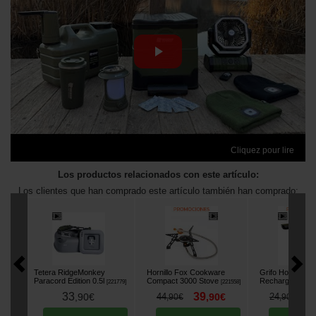
Cliquez pour lire
Los productos relacionados con este artículo:
Los clientes que han comprado este artículo también han comprado:
Tetera RidgeMonkey
Hornillo Fox Cookware
Grifo Holdcarp 
Paracord Edition 0.5l
Compact 3000 Stove
Rechargeable T
[
221779
]
[
221558
]
33
39
2
,
90
€
44
,
90
€
24
,
90
€
,
90
€