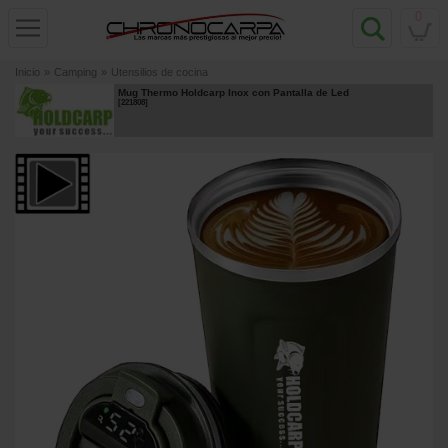
0
Inicio
»
Camping
»
Utensilios de cocina
Mug Thermo Holdcarp Inox con Pantalla de Led
[
221808
]