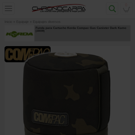
0
Inicio
»
Equipaje
»
Equipajes diversos
Funda para Cartucho Korda Compac Gas Canister Dark Kamo
[
226338
]