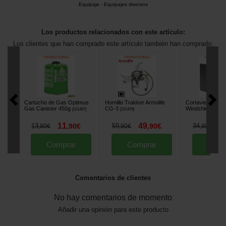
Equipaje
-
Equipajes diversos
Los productos relacionados con este artículo:
Los clientes que han comprado este artículo también han comprado:
Cartucho de Gas Optimus
Hornillo Trakker Armolife
Cortavientos Ko
Gas Canister 450g
CG-3
Windshield Larg
[
221497
]
[
221479
]
11
49
2
13
,
90
€
59
,
90
€
34
,
90
€
,
90
€
,
90
€
Comprar
Comprar
Comp
Comentarios de clientes
No hay comentarios de momento
Añadir una opinión para este producto