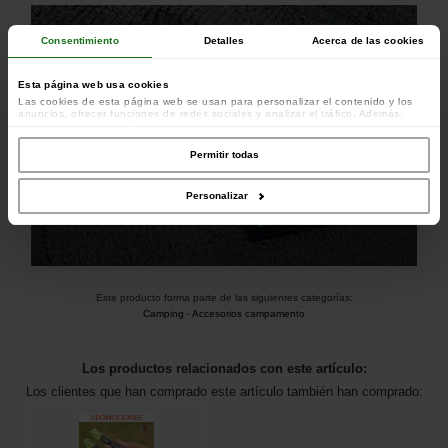
Consentimiento
Detalles
Acerca de las cookies
Esta página web usa cookies
Las cookies de esta página web se usan para personalizar el contenido y los
anuncios, ofrecer funciones de redes sociales y analizar el tráfico. Además,
compartimos información sobre el uso que haga del sitio web con nuestros
colaboradores de redes sociales, publicidad y análisis web, quienes pueden
combinarla con otra información que les haya proporcionado o que hayan
Permitir todas
recopilado a partir del uso que haya hecho de sus servicios.
Personalizar
Este producto forma parte de las siguientes categorías:
Camping
-
Accesorios campamento
Los productos relacionados con este artículo:
Los clientes que han comprado este artículo también han comprado: