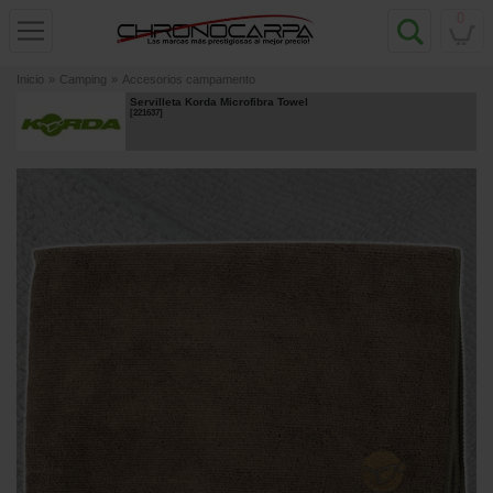
0
Inicio
»
Camping
»
Accesorios campamento
Servilleta Korda Microfibra Towel
[
221637
]