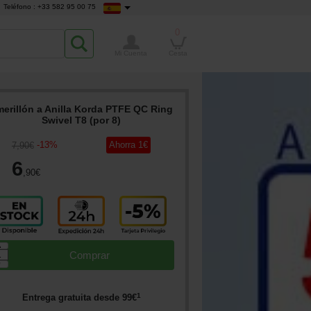
Teléfono : +33 582 95 00 75
0
Mi Cuenta
Cesta
erillón a Anilla Korda PTFE QC Ring
Swivel T8 (por 8)
-
13
%
Ahorra
1
€
7
,90
€
6
,90
€
▲
Comprar
▼
1
Entrega gratuita desde
99
€