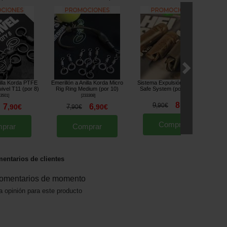
illa Korda PTFE
Emerillón a Anilla Korda Micro
Sistema Expulsión Korda Heli
ivel T11 (por 8)
Rig Ring Medium (por 10)
Safe System (por 2)
[
m24378
]
3501
]
[
233308
]
8
9
,
90
€
,
90
€
7
6
,
90
€
7
,
90
€
,
90
€
Comprar
prar
Comprar
entarios de clientes
omentarios de momento
a opinión para este producto