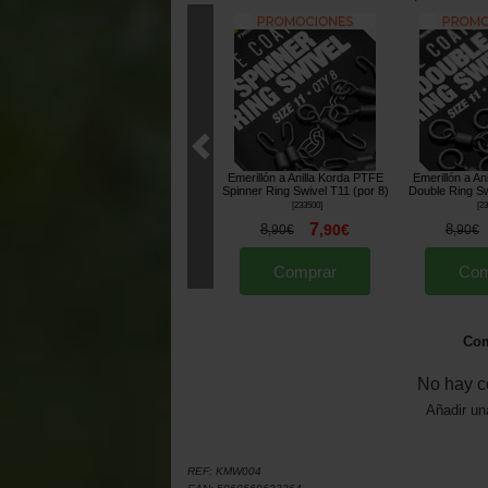
Emerillón a Anilla Korda PTFE
Emerillón a An
Spinner Ring Swivel T11 (por 8)
Double Ring Sw
[
233500
]
[
23
7
8
,
90
€
8
,
90
€
,
90
€
Comprar
Com
Com
No hay c
Añadir un
REF:
KMW004