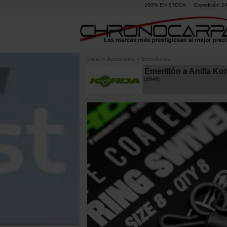
100% EN STOCK
Expedición 2
Inicio
»
Accesorios
»
Emerillones
Emerillón a Anilla Ko
[
233499
]