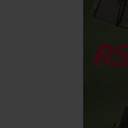
Emerillón Korda QC Swivel
Adaptador Korda Kicker D Rig
Talla 8 (por 8)
Green (por 10)
[
m29800
]
[
m32848
]
5
6
,
90
€
,
90
€
Comprar
Comprar