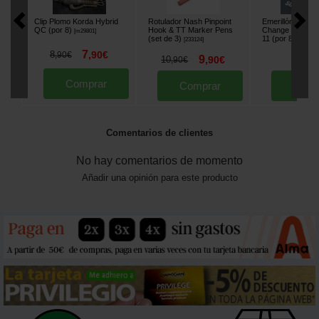
Clip Plomo Korda Hybrid
Rotulador Nash Pinpoint
Emerillón Korda
QC (por 8)
Hook & TT Marker Pens
Change Loop Fitt
[
m29801
]
(set de 3)
11 (por 8)
[
233124
]
[
232939
]
7
8
,
90
€
,
90
€
9
5
10
,
90
€
,
90
,
90
€
Comprar
Comprar
Comp
Comentarios de clientes
No hay comentarios de momento
Añadir una opinión para este producto