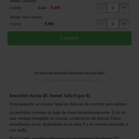
Modelo
:
Standard
6
,
40
€
6
,
90
€
[
233058
]
Modelo
:
Avec anneau
5
,
90
€
[
233059
]
He visto este producto más barato en otros sitios
Emerillón Korda QC Swivel Talla 8 (por 8)
Este pequeño accesorio hará las delicias de muchos pescadores.
Le permitirá cambiar de bajo de línea instantáneamente. Esto es
una ventaja innegable en ciertas condiciones de pesca! Estos
emerillones están disponibles en la talla 8 y en versión estándar o
con anilla.
Por lo tanto, pueden utilizarse con un montaje clip plomo (QC