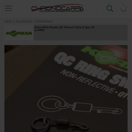
0
Inicio
»
Accesorios
»
Emerillones
Emerillón Korda QC Swivel Talla 8 (por 8)
[
m29800
]