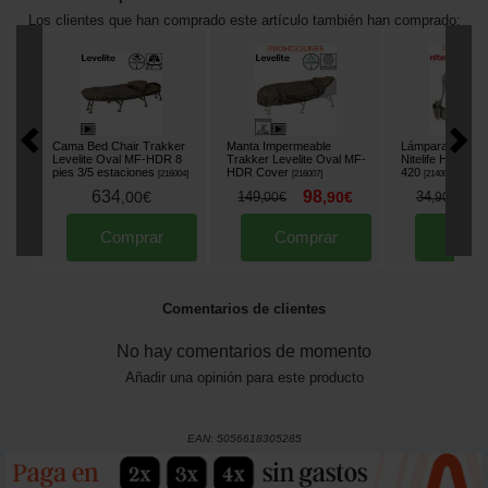
Los clientes que han comprado este artículo también han comprado:
Cama Bed Chair Trakker
Manta Impermeable
Lámpara Frontal
Levelite Oval MF-HDR 8
Trakker Levelite Oval MF-
Nitelife Headtor
pies 3/5 estaciones
HDR Cover
420
[
216004
]
[
216007
]
[
214002
]
634
98
2
,
00
€
149
,
90
€
34
,
00
€
,
90
€
Comprar
Comprar
Comp
Comentarios de clientes
No hay comentarios de momento
Añadir una opinión para este producto
EAN:
5056618305285