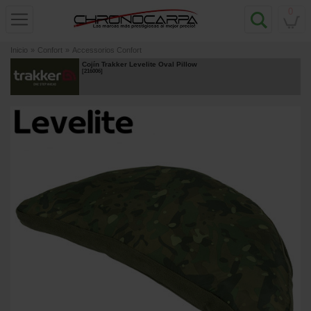
0
Inicio
»
Confort
»
Accessorios Confort
Cojín Trakker Levelite Oval Pillow
[
216006
]