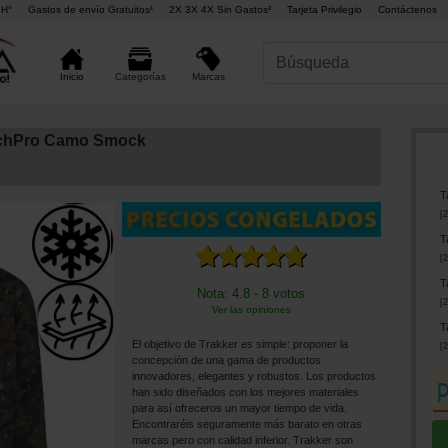
4H°
Gastos de envío Gratuitos¹
2X 3X 4X Sin Gastos²
Tarjeta Privilegio
Contáctenos
Marcas
Inicio
Categorías
echPro Camo Smock
T
[
2
T
[
2
T
Nota: 4.8 - 8 votos
[
2
Ver las opiniones
T
El objetivo de Trakker es simple: proponer la
[
2
concepción de una gama de productos
innovadores, elegantes y robustos. Los productos
han sido diseñados con los mejores materiales
para así ofreceros un mayor tiempo de vida.
Encontraréis seguramente más barato en otras
marcas pero con calidad inferior. Trakker son