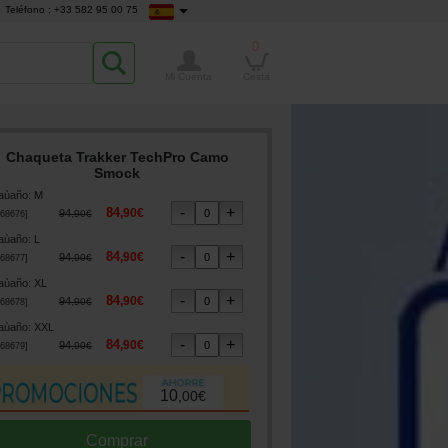
Teléfono : +33 582 95 00 75
0
Mi Cuenta
Cesta
Chaqueta Trakker TechPro Camo
Smock
aùaño
:
M
84
,
90
€
94
,
90
€
68676
]
aùaño
:
L
84
,
90
€
94
,
90
€
68677
]
aùaño
:
XL
84
,
90
€
94
,
90
€
68678
]
aùaño
:
XXL
84
,
90
€
94
,
90
€
68679
]
10
,
00
€