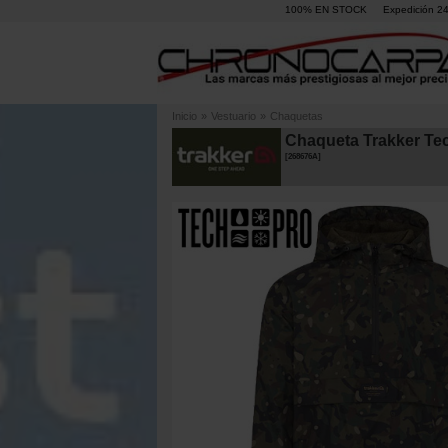
100% EN STOCK
Expedición 2
Inicio
»
Vestuario
»
Chaquetas
Chaqueta Trakker T
[
268676A
]