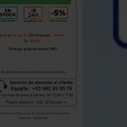
+
2
x
42
,
45
€
1
Entrega gratuita desde
99
€
He visto este producto más barato en otros sitios
te producto forma parte de las siguientes categorías:
Vestuario
-
Chaquetas