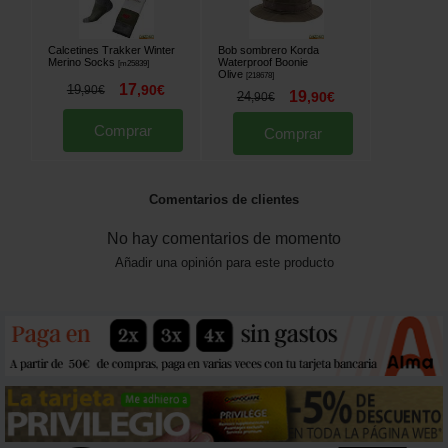
Calcetines Trakker Winter
Bob sombrero Korda
Merino Socks
Waterproof Boonie
[
m25839
]
Olive
[
218678
]
17
19
,
90
€
,
90
€
19
24
,
90
€
,
90
€
Comprar
Comprar
Comentarios de clientes
No hay comentarios de momento
Añadir una opinión para este producto