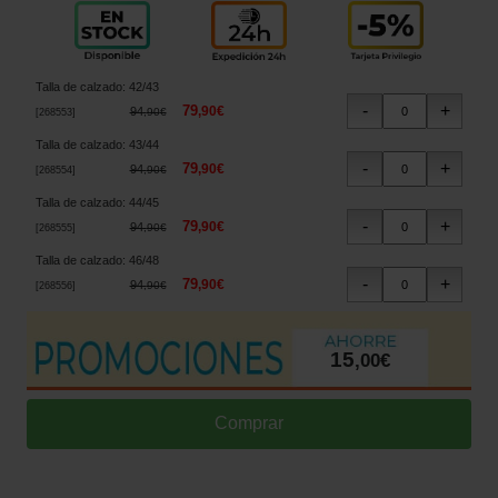
Talla de calzado
:
42/43
79
,
90
€
94
,
90
€
[
268553
]
Talla de calzado
:
43/44
79
,
90
€
94
,
90
€
[
268554
]
Talla de calzado
:
44/45
79
,
90
€
94
,
90
€
[
268555
]
Talla de calzado
:
46/48
79
,
90
€
94
,
90
€
[
268556
]
15
,
00
€