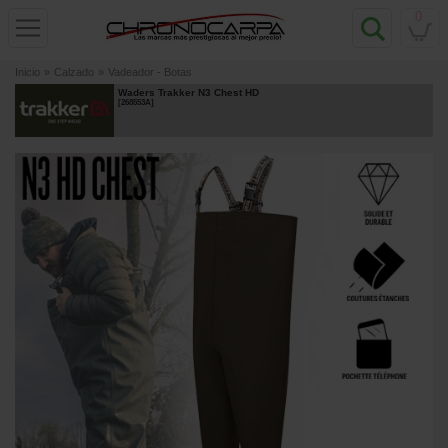
0
Inicio
»
Calzado
»
Vadeador - Botas
Waders Trakker N3 Chest HD
[
268553A
]