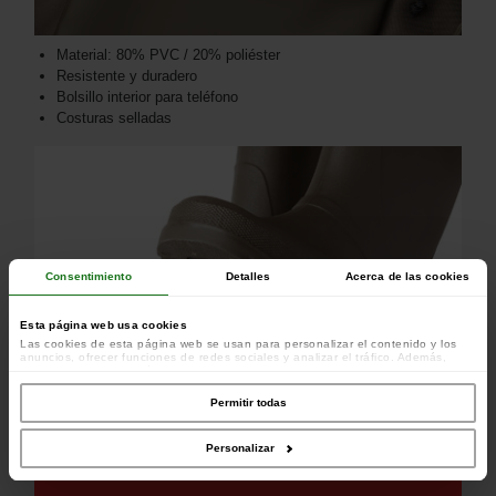
Material: 80% PVC / 20% poliéster
Resistente y duradero
Bolsillo interior para teléfono
Costuras selladas
Consentimiento
Detalles
Acerca de las cookies
Esta página web usa cookies
Las cookies de esta página web se usan para personalizar el contenido y los
anuncios, ofrecer funciones de redes sociales y analizar el tráfico. Además,
compartimos información sobre el uso que haga del sitio web con nuestros
colaboradores de redes sociales, publicidad y análisis web, quienes pueden
combinarla con otra información que les haya proporcionado o que hayan
Permitir todas
recopilado a partir del uso que haya hecho de sus servicios.
Personalizar