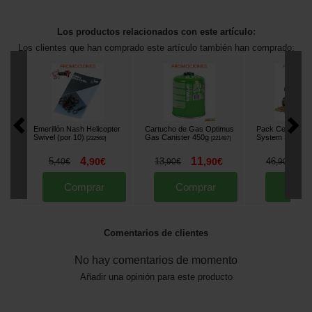
Los productos relacionados con este artículo:
Los clientes que han comprado este artículo también han comprado:
Emerillón Nash Helicopter
Cartucho de Gas Optimus
Pack Cebo CC M
Swivel (por 10)
Gas Canister 450g
System Session
[
232569
]
[
221497
]
4
11
4
5
,
90
€
13
,
90
€
46
,
40
€
,
90
€
,
90
€
Comprar
Comprar
Comp
Comentarios de clientes
No hay comentarios de momento
Añadir una opinión para este producto