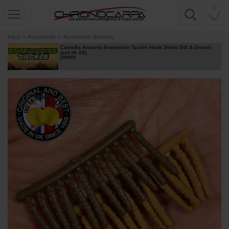
0
Inicio
»
Accesorios
»
Accesorios diversos
Camufla Anzuelo Enterprise Tackle Hook Skins Silt & Gravel
(set de 24)
[
230910
]