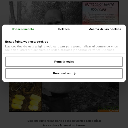
Consentimiento
Detalles
Acerca de las cookies
Esta página web usa cookies
Las cookies de esta página web se usan para personalizar el contenido y los
anuncios, ofrecer funciones de redes sociales y analizar el tráfico. Además,
compartimos información sobre el uso que haga del sitio web con nuestros
colaboradores de redes sociales, publicidad y análisis web, quienes pueden
combinarla con otra información que les haya proporcionado o que hayan
Permitir todas
recopilado a partir del uso que haya hecho de sus servicios.
Personalizar
Este producto forma parte de las siguientes categorías:
Accesorios
-
Accesorios diversos