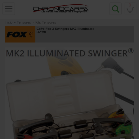
0
Inicio
»
Tensores
»
Kits Tensores
Cofre Fox 3 Swingers MK2 Illuminated
[
204491
]