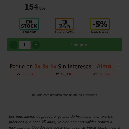
154
,00
€
+
Comprar
+
2
x
77
3
x
51
4
x
38
,
00
€
,
33
€
,
50
€
He visto este producto más barato en otros sitios
Los indicadores de picada originales de Fox serán siempre tan
prácticos que hace 25 años, ya bien sea con salidas sutiles o
muy rápidas. Que deseéis pesar con vuestras líneas flojas a corta