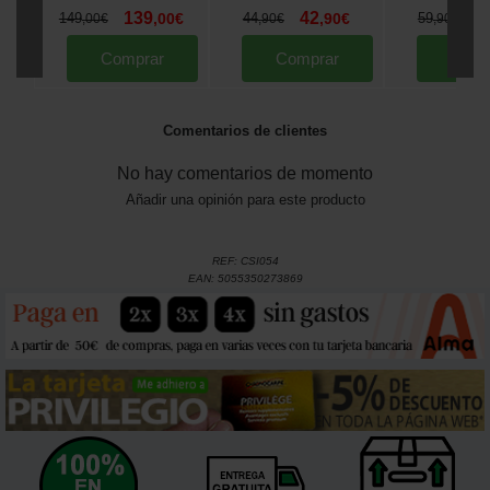
139
42
5
149
,
00
€
44
,
90
€
59
,
00
€
,
90
€
,
90
€
Comprar
Comprar
Comp
Comentarios de clientes
No hay comentarios de momento
Añadir una opinión para este producto
REF:
CSI054
EAN:
5055350273869