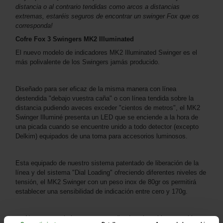
distancia o al contrario tendidas como arcos a distancias
extremas, estaréis seguros de encontrar un swinger Fox que os
corresponda!
Cofre Fox 3 Swingers MK2 Illuminated
El nuevo modelo de indicadores MK2 Illuminated Swinger es el
más polivalente de los Swingers jamás producido.
Diseñado para ser eficaz de la misma manera con línea
destendida "debajo vuestra caña" o con línea tendida sobre la
distancia pudiendo aveces exceder "cientos de metros", el MK2
Swinger Illuminé presenta un LED que se enciende a la hora de
una picada cuando se encuentre unido a todo detector (excepto
Delkim) equipados de una toma para accesorios luminosos.
Esta equipado de nuestro sistema patentado de liberación de la
línea y del sistema "Dial Loading" ofreciendo diferentes niveles de
tensión, el MK2 Swinger con un peso inox de 80gr os permitirá
establecer una sensibilidad de indicación entre cero y 170g.
Nuevo revestimiento negro anodizado sobre el brazo y el lest.