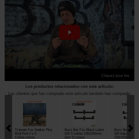
Cliquez pour lire
Los productos relacionados con este artículo:
Los clientes que han comprado este artículo también han comprado:
Trípode Fox Stalker Plus
Buzz Bar Fox Black Label
Buzz Bar Fox Bl
Rod Pod 2 o 3
QR 3 cañas 230/260mm
QR Adjustable 3
Cañas
(por 2)
230/260mm (por
[
205268
]
[
205664
]