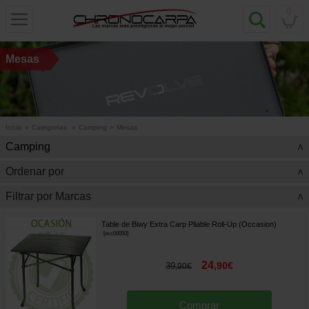
0
Mesas
Inicio
»
Categorías
»
Camping
»
Mesas
Camping
>
Ordenar por
>
Filtrar por Marcas
>
Table de Biwy Extra Carp Pliable Roll-Up (Occasion)
[
occ00050
]
24
,
90
€
39
,
90
€
Comprar