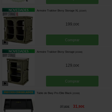
Armoire Trakker Bivvy Storage XL
[
221947
]
199
,
00
€
Comprar
Armoire Trakker Bivvy Storage
[
221946
]
129
,
00
€
Comprar
Table de Biwy Pro Elite Black
[
221930
]
31
,
90
€
37
,
90
€