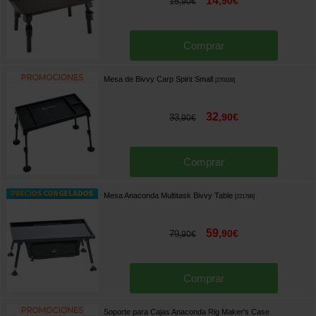
14
,
90
€
15
,
90
€
Comprar
Mesa de Bivvy Carp Spirit Small
[
270108
]
32
,
90
€
33
,
90
€
Comprar
Mesa Anaconda Multitask Bivvy Table
[
221786
]
59
,
90
€
79
,
90
€
Comprar
Soporte para Cajas Anaconda Rig Maker's Case