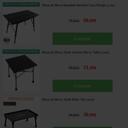
Mesa de Bivvy Ajustable Aluminio Carp Design
[
221846
]
59
,
90
€
74
,
90
€
Comprar
Mesa de Bivvy Sonik Session Bivvy Table
[
221855
]
71
,
90
€
98
,
90
€
Comprar
Mesa de Bivvy Sonik Bank-Tek
[
221854
]
39
,
90
€
44
,
90
€