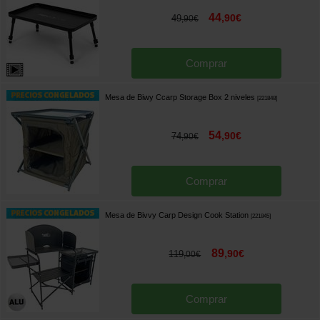
44
,
90
€
49
,
90
€
Comprar
Mesa de Biwy Ccarp Storage Box 2 niveles
[
221848
]
54
,
90
€
74
,
90
€
Comprar
Mesa de Bivvy Carp Design Cook Station
[
221845
]
89
,
90
€
119
,
00
€
Comprar