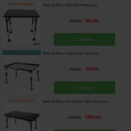
Mesa de Bivvy Carp Spirit Mega
[
216997
]
49
,
90
€
54
,
90
€
Comprar
Mesa de Bivvy Carp Design GM
[
216688
]
24
,
90
€
34
,
90
€
Comprar
Mesa de Bivvy Fox Session Table XXL
[
216702
]
189
,
00
€
199
,
00
€