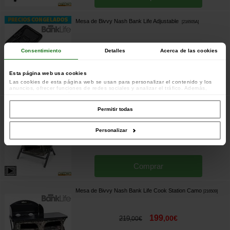
Mesa de Bivvy Nash Bank Life Adjustable
[
216505A
]
109
,
00
€
129
,
00
€
Consentimiento
Detalles
Acerca de las cookies
Esta página web usa cookies
Comprar
Las cookies de esta página web se usan para personalizar el contenido y los
anuncios, ofrecer funciones de redes sociales y analizar el tráfico. Además,
compartimos información sobre el uso que haga del sitio web con nuestros
colaboradores de redes sociales, publicidad y análisis web, quienes pueden
Mesa de Bivvy Nash Bank Life Bedside Station Camo
combinarla con otra información que les haya proporcionado o que hayan
Permitir todas
Small
recopilado a partir del uso que haya hecho de sus servicios.
[
216507
]
Personalizar
98
,
90
€
109
,
00
€
Comprar
Mesa de Bivvy Nash Bank Life Cook Station Camo
[
216509
]
199
,
00
€
219
,
00
€