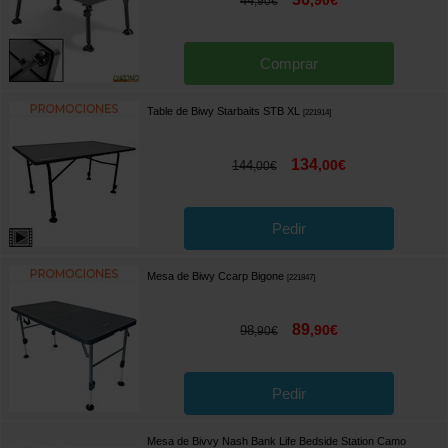
,
90
€
44
,
90
€
Comprar
Table de Biwy Starbaits STB XL
[
221914
]
134
,
00
€
144
,
00
€
Pedir
Mesa de Biwy Ccarp Bigone
[
221847
]
89
,
90
€
98
,
90
€
Pedir
Mesa de Bivvy Nash Bank Life Bedside Station Camo