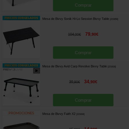
Comprar
Mesa de Bivvy Sonik Hi-Lo Session Bivvy Table
[
221856
]
79
,
90
€
104
,
00
€
Comprar
Mesa de Bivvy Avid Carp Revolve Bivvy Table
[
221818
]
34
,
90
€
39
,
90
€
Comprar
Mesa de Bivvy Faith X2
[
221834
]