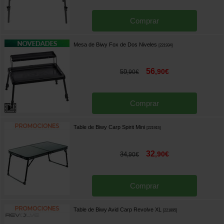
Comprar
Mesa de Biwy Fox de Dos Niveles
[
221934
]
56
,
90
€
59
,
90
€
Comprar
Table de Biwy Carp Spirit Mini
[
221915
]
32
,
90
€
34
,
90
€
Comprar
Table de Biwy Avid Carp Revolve XL
[
221895
]