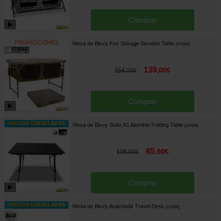
Comprar
Mesa de Bivvy Fox Storage Session Table
[
270000
]
139
,
00
€
154
,
00
€
Comprar
Mesa de Bivvy Solar A1 Aluminio Folding Table
[
216106
]
85
,
90
€
106
,
00
€
Comprar
Mesa de Bivvy Anaconda Travel Desk
[
216066
]