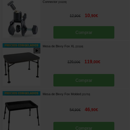
Connector
[
210229
]
10
,
90
€
12
,
90
€
Comprar
Mesa de Bivvy Fox XL
[
221118
]
119
,
00
€
129
,
00
€
Comprar
Mesa de Bivvy Fox Molded
[
221753
]
46
,
90
€
54
,
90
€
Comprar