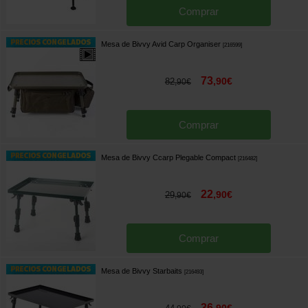
Comprar
Mesa de Bivvy Avid Carp Organiser
[
216599
]
73
,
90
€
82
,
90
€
Comprar
Mesa de Bivvy Ccarp Plegable Compact
[
216482
]
22
,
90
€
29
,
90
€
Comprar
Mesa de Bivvy Starbaits
[
216493
]
36