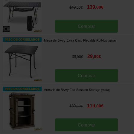
139
,
00
€
149
,
00
€
Comprar
Mesa de Bivvy Extra Carp Plegable Roll-Up
[
216020
]
29
,
90
€
39
,
90
€
Comprar
Armario de Bivvy Fox Session Storage
[
217361
]
119
,
00
€
139
,
00
€
Comprar