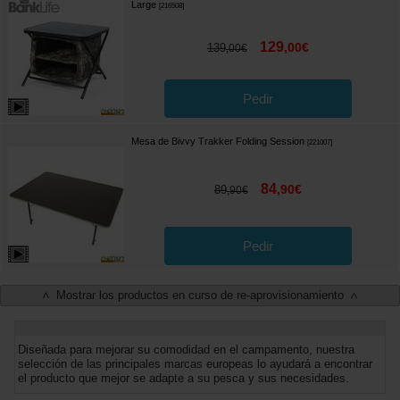
Large
[
216508
]
129
,
00
€
139
,
00
€
Pedir
Mesa de Bivvy Trakker Folding Session
[
221007
]
84
,
90
€
89
,
90
€
Pedir
Mostrar los productos en curso de re-aprovisionamiento
<
>
Diseñada para mejorar su comodidad en el campamento, nuestra
selección de las principales marcas europeas lo ayudará a encontrar
el producto que mejor se adapte a su pesca y sus necesidades.