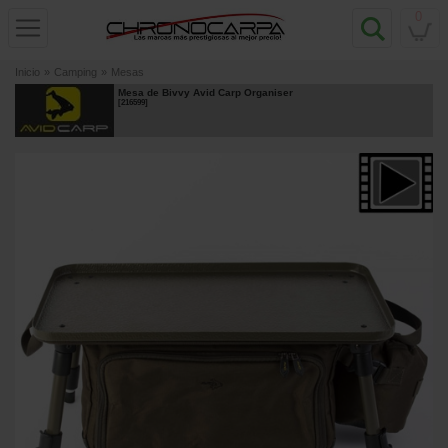
0
Inicio
»
Camping
»
Mesas
Mesa de Bivvy Avid Carp Organiser
[
216599
]