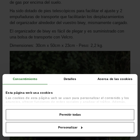
de gas por encima del suelo.
Ha sido dotado de pies telescópicos para facilitar el ajuste y 2
empuñaduras de transporte que facilitarán los desplazamientos
del organizador alrededor del vuestro biwy, mismamente cargado.
El organizador de biwy es fácil de plegar y es suministrado con
una bolsa de transporte con Velcro.
Dimensiones: 30cm x 50cm x 23cm - Peso: 2,2 kg.
Consentimiento
Detalles
Acerca de las cookies
Esta página web usa cookies
Las cookies de esta página web se usan para personalizar el contenido y los
anuncios, ofrecer funciones de redes sociales y analizar el tráfico. Además,
compartimos información sobre el uso que haga del sitio web con nuestros
colaboradores de redes sociales, publicidad y análisis web, quienes pueden
combinarla con otra información que les haya proporcionado o que hayan
Permitir todas
recopilado a partir del uso que haya hecho de sus servicios.
Personalizar