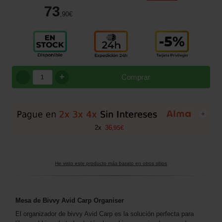
73
,90
€
+
Comprar
+
2
x
36
,
95
€
He visto este producto más barato en otros sitios
Mesa de Bivvy Avid Carp Organiser
El organizador de bivvy Avid Carp es la solución perfecta para