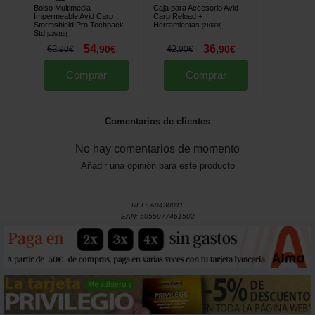
Bolso Multimedia
Caja para Accesorio Avid
Impermeable Avid Carp
Carp Reload +
Stormshield Pro Techpack
Herramientas
[
210208
]
Std
[
226315
]
54
36
62
,
90
€
42
,
90
€
,
90
€
,
90
€
Comprar
Comprar
Comentarios de clientes
No hay comentarios de momento
Añadir una opinión para este producto
REF:
A0430011
EAN:
5055977461502