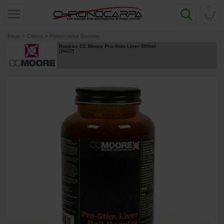
0
Inicio
»
Cebos
»
Potenciador Booster
Booster CC Moore Pro-Stim Liver 500ml
[
244127
]