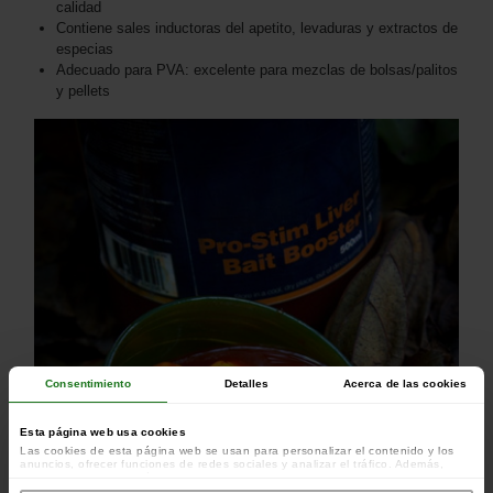
calidad
Contiene sales inductoras del apetito, levaduras y extractos de
especias
Adecuado para PVA: excelente para mezclas de bolsas/palitos
y pellets
Consentimiento
Detalles
Acerca de las cookies
Esta página web usa cookies
Las cookies de esta página web se usan para personalizar el contenido y los
anuncios, ofrecer funciones de redes sociales y analizar el tráfico. Además,
compartimos información sobre el uso que haga del sitio web con nuestros
colaboradores de redes sociales, publicidad y análisis web, quienes pueden