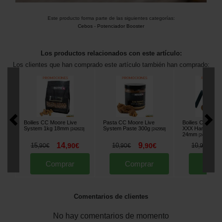
Este producto forma parte de las siguientes categorías:
Cebos
-
Potenciador Booster
Los productos relacionados con este artículo:
Los clientes que han comprado este artículo también han comprado:
Boilies CC Moore Live
Pasta CC Moore Live
Boilies CC Moo
System 1kg 18mm
System Paste 300g
XXX Hard Hookb
[
242623
]
[
242958
]
24mm
[
243802
]
14
9
9
15
,
90
€
10
,
90
€
10
,
90
€
,
90
€
,
90
€
Comprar
Comprar
Comp
Comentarios de clientes
No hay comentarios de momento