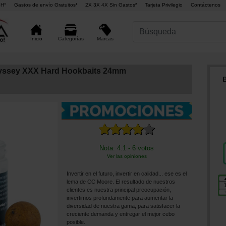
4H°
Gastos de envío Gratuitos¹
2X 3X 4X Sin Gastos²
Tarjeta Privilegio
Contáctenos
Marcas
Inicio
Categorías
yssey XXX Hard Hookbaits 24mm
Nota: 4.1 - 6 votos
Ver las opiniones
Invertir en el futuro, invertir en calidad... ese es el
lema de CC Moore. El resultado de nuestros
clientes es nuestra principal preocupación,
invertimos profundamente para aumentar la
diversidad de nuestra gama, para satisfacer la
creciente demanda y entregar el mejor cebo
posible.