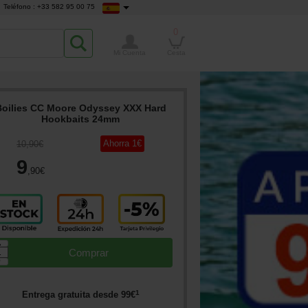
Teléfono : +33 582 95 00 75
0
Mi Cuenta
Cesta
Boilies CC Moore Odyssey XXX Hard
Hookbaits 24mm
Ahorra
1
€
10
,90
€
9
,90
€
▲
Comprar
▼
1
Entrega gratuita desde
99
€