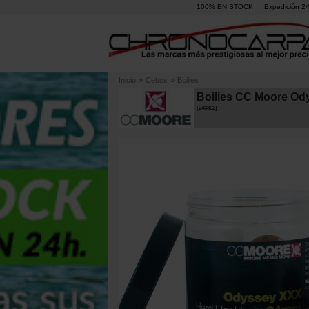
100% EN STOCK
Expedición 2
Inicio
»
Cebos
»
Boilies
Boilies CC Moore Od
[
243802
]