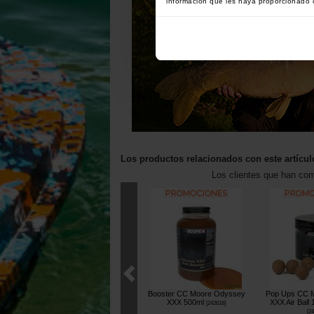
información que les haya proporcionado o
Los productos relacionados con este artícul
Los clientes que han co
Booster CC Moore Odyssey
Pop Ups CC 
XXX 500ml
XXX Air Ball
[
242616
]
[
24