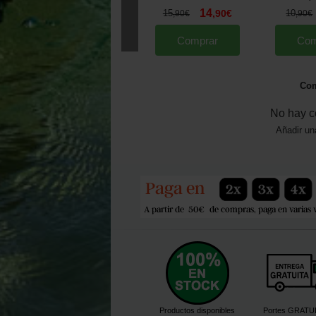
14
15
,
90
€
10
,
90
€
,
90
€
Comprar
Com
Com
No hay c
Añadir un
Productos disponibles
Portes GRATU