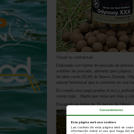
Visual no contractual.
Elaborado con harina de pescado de primera 
solubles de pescado, alimento para pájaros, 
de labio verde (GLM) de Nueva Zelanda, Odys
natural fenomenal que lo convierte en una fu
En cuanto una carpa prueba el rico y profun
comer más... Hasta que toma uno más y com
Envasado en botes de 15 piezas de 24mm.
Consentimiento
Esta página web usa cookies
Las cookies de esta página web se usan p
información sobre el uso que haga del si