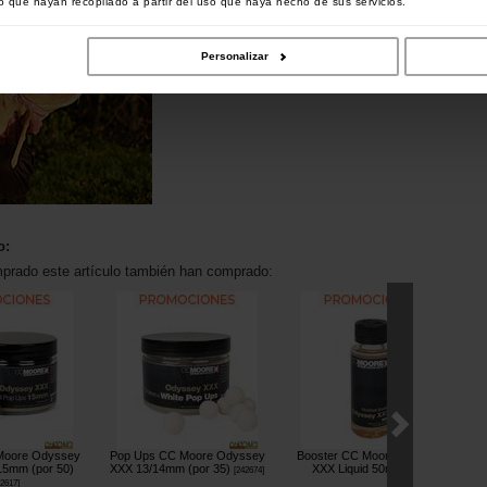
 que hayan recopilado a partir del uso que haya hecho de sus servicios.
Personalizar
o:
mprado este artículo también han comprado:
Moore Odyssey
Pop Ups CC Moore Odyssey
Booster CC Moore Odyssey
D
 15mm (por 50)
XXX 13/14mm (por 35)
XXX Liquid 50ml
[
242674
]
[
243053
]
2617
]