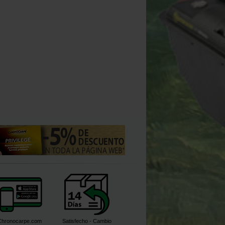
9
9
14
10
,
90
€
10
,
90
€
15
,
90
,
90
€
,
90
€
,
90
€
Comprar
Comprar
Comprar
Chronocarpe.com
Satisfecho - Cambio