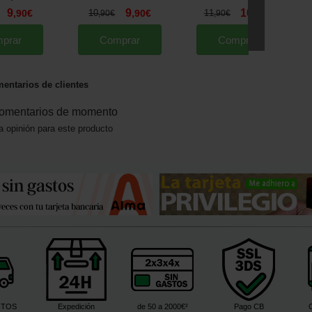
9
9
10
,
90
€
10
,
90
€
11
,
90
€
,
90
€
,
90
€
prar
Comprar
Comprar
entarios de clientes
omentarios de momento
a opinión para este producto
ITOS
Expedición
de 50 a 2000€²
Pago CB