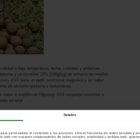
calidad a baja temperatura, leche, cereales y proteínas
betaína y un increíble 10% (100g/kg) de extracto de mejillón
sey XXX tiene un perfil nutricional magnífico y un sabor
ente de alimento perfecta e instantánea.
do sabor a mejillón de Odyssey XXX no puede resistirse a
ete un error.
Detalles
ara personalizar el contenido y los anuncios, ofrecer funciones de redes sociales y ana
tio web con nuestros colaboradores de redes sociales, publicidad y análisis web, quien