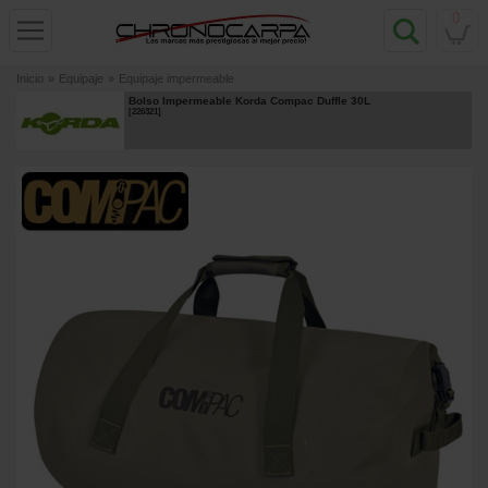
0
Inicio
»
Equipaje
»
Equipaje impermeable
Bolso Impermeable Korda Compac Duffle 30L
[
226321
]