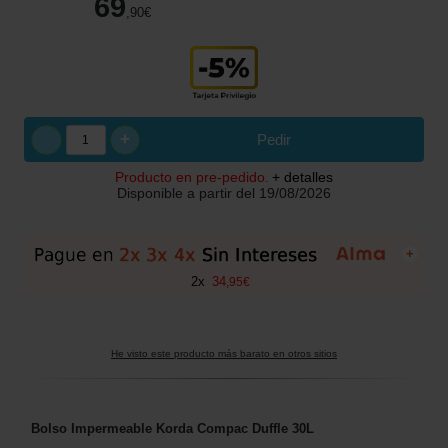
69
,90
€
+
Pedir
Producto en pre-pedido.
+ detalles
Disponible a partir del
19/08/2026
+
2
x
34
,
95
€
He visto este producto más barato en otros sitios
Bolso Impermeable Korda Compac Duffle 30L