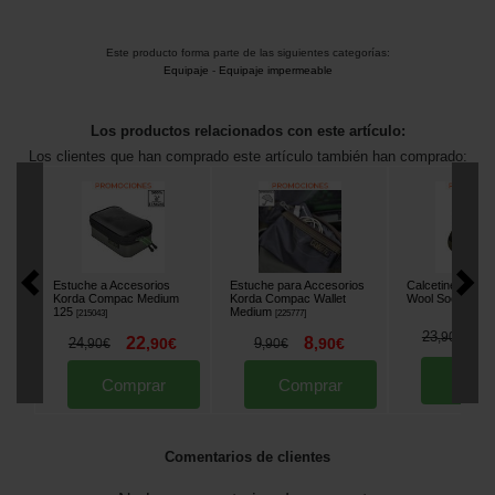
Este producto forma parte de las siguientes categorías:
Equipaje
-
Equipaje impermeable
Los productos relacionados con este artículo:
Los clientes que han comprado este artículo también han comprado:
Estuche a Accesorios
Estuche para Accesorios
Calcetines Kord
Korda Compac Medium
Korda Compac Wallet
Wool Sock Olive
125
Medium
[
215043
]
[
225777
]
1
23
,
90
€
22
8
24
,
90
€
9
,
90
€
,
90
€
,
90
€
Comp
Comprar
Comprar
Comentarios de clientes