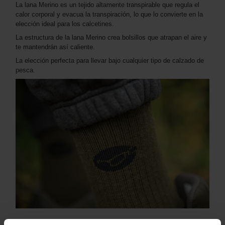
La lana Merino es un tejido altamente transpirable que regula el
calor corporal y evacua la transpiración, lo que lo convierte en la
elección ideal para los calcetines.
La estructura de la lana Merino crea bolsillos que atrapan el aire y
te mantendrán así caliente.
La elección perfecta para llevar bajo cualquier tipo de calzado de
pesca.