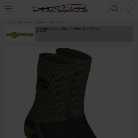
0
Inicio
»
Calzado
»
Zapatos - Calcetines
Calcetines Korda Merino Wool Sock Olive
[
m33399
]