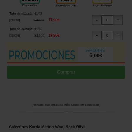
Talla de calzado
:
41/43
17
,
90
€
23
,
90
€
[
218097
]
Talla de calzado
:
44/46
17
,
90
€
23
,
90
€
[
218098
]
6
,
00
€
He visto este producto más barato en otros sitios
Calcetines Korda Merino Wool Sock Olive