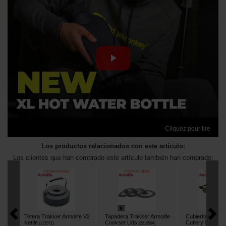
Cliquez pour lire
Los productos relacionados con este artículo:
Los clientes que han comprado este artículo también han comprado:
Tetera Trakker Armolife V2
Tapadera Trakker Armolife
Cubiertos Trakke
Kettle
Cookset Lids
Cutlery Set
[
221571
]
[
221656A
]
[
22159