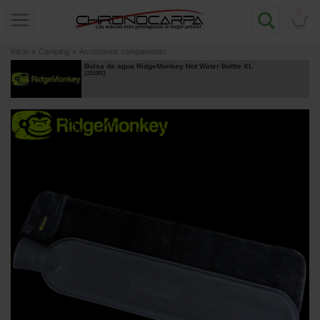
0
Inicio
»
Camping
»
Accesorios campamento
Bolsa de agua RidgeMonkey Hot Water Bottle XL
[
221001
]