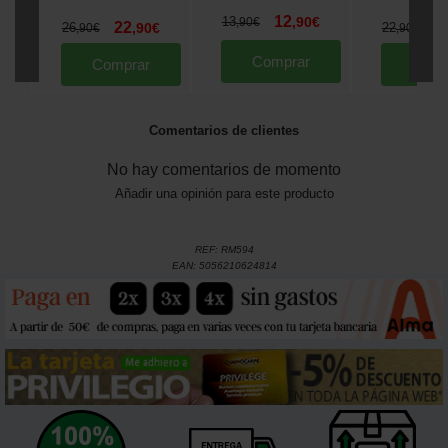
12
13
,
90
€
,
90
€
22
1
26
,
90
€
22
,
90
€
,
90
€
Comprar
Comprar
Comp
Comentarios de clientes
No hay comentarios de momento
Añadir una opinión para este producto
REF:
RM594
EAN:
5056210624814