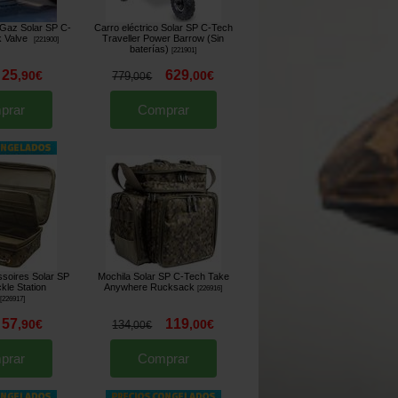
Gaz Solar SP C-
Carro eléctrico Solar SP C-Tech
k Valve
Traveller Power Barrow (Sin
[
221900
]
baterías)
[
221901
]
25
629
,
90
€
,
00
€
779
,
00
€
prar
Comprar
soires Solar SP
Mochila Solar SP C-Tech Take
kle Station
Anywhere Rucksack
[
226916
]
[
226917
]
57
119
,
90
€
,
00
€
134
,
00
€
prar
Comprar