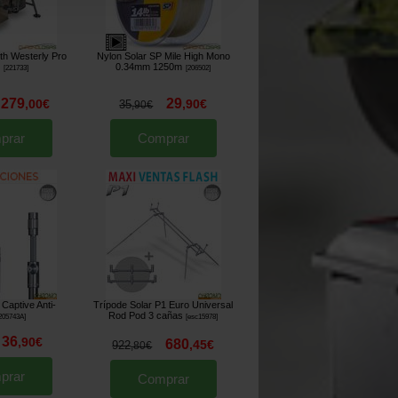
th Westerly Pro
Nylon Solar SP Mile High Mono
w
0.34mm 1250m
[
221733
]
[
206502
]
279
29
,
00
€
,
90
€
35
,
90
€
prar
Comprar
 Captive Anti-
Trípode Solar P1 Euro Universal
Rod Pod 3 cañas
205743A
]
[
esc15978
]
36
,
90
€
680
,
45
€
922
,
80
€
prar
Comprar