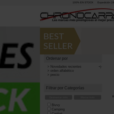
100% EN STOCK
Expedición 2
Ordenar por
>
Novedades recientes
+|-
>
orden alfabético
>
precio
Filtrar por Categorías
R
Desmarcar todo
Marcar todo
Bivvy
Camping
Confort