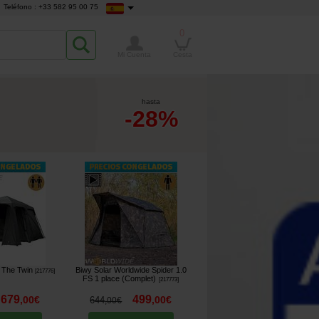
Teléfono : +33 582 95 00 75
0
Mi Cuenta
Cesta
hasta
-28%
l The Twin
Biwy Solar Worldwide Spider 1.0
[
217776
]
FS 1 place (Complet)
[
217773
]
679
499
,
00
€
,
00
€
644
,
00
€