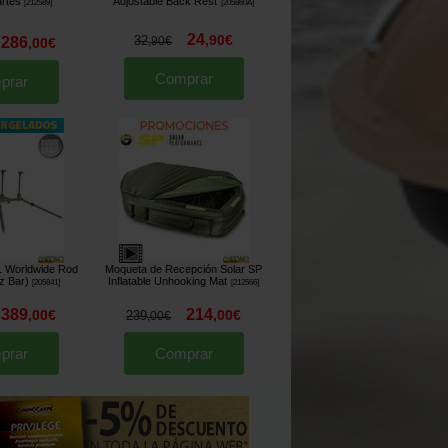
rtes
Adjustable Back Rest
[
212589
]
[
205860A
]
24
,
90
€
32
286
,
90
€
,
00
€
Comprar
prar
1 Worldwide Rod
Moqueta de Recepción Solar SP
z Bar)
Inflatable Unhooking Mat
[
205841
]
[
212566
]
389
214
,
00
€
,
00
€
239
,
00
€
prar
Comprar