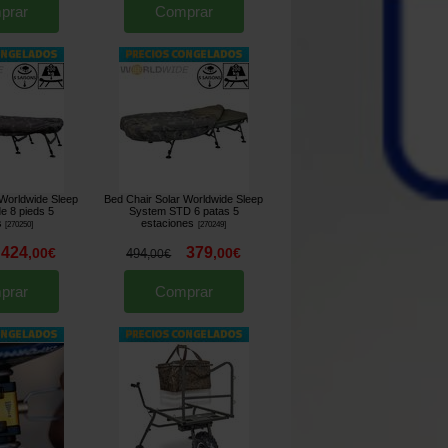
prar
Comprar
 Worldwide Sleep
Bed Chair Solar Worldwide Sleep
e 8 pieds 5
System STD 6 patas 5
s
estaciones
[
270250
]
[
270249
]
424
379
,
00
€
,
00
€
494
,
00
€
prar
Comprar