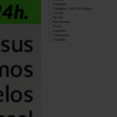
Equipaje
Gadgets y alta tecnología
Líneas
No Kill
Novedades
Picas
Soportes
Transporte
Trípodes
Utiles