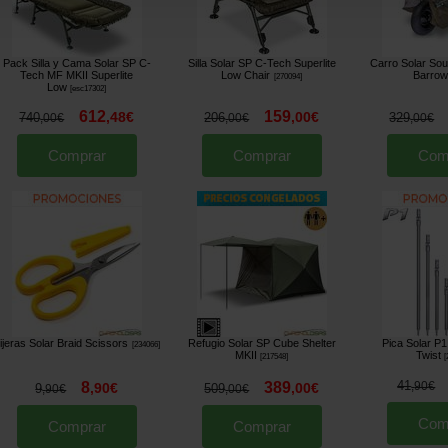
Pack Silla y Cama Solar SP C-
Silla Solar SP C-Tech Superlite
Carro Solar Sou
Tech MF MKII Superlite
Low Chair
Barro
[
270094
]
Low
[
esc17302
]
612
159
,
48
€
,
00
€
740
206
329
,
00
€
,
00
€
,
00
€
Comprar
Comprar
Com
ijeras Solar Braid Scissors
Refugio Solar SP Cube Shelter
Pica Solar P1
[
234066
]
MKII
Twist
[
217548
]
[
41
8
389
,
90
€
,
90
€
,
00
€
9
509
,
90
€
,
00
€
Com
Comprar
Comprar