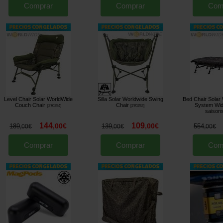
Comprar
Comprar
Com
Level Chair Solar WorldWide
Silla Solar Worldwide Swing
Bed Chair Solar
Couch Chair
Chair
System Wid
[
270254
]
[
270253
]
saison
144
109
,
00
€
,
00
€
189
139
554
,
00
€
,
00
€
,
00
€
Comprar
Comprar
Com