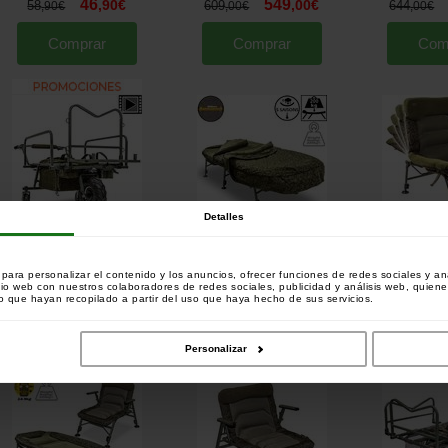
46
549
,
90
€
,
00
€
58
609
644
,
90
€
,
00
€
,
00
€
Comprar
Comprar
Com
Detalles
Chariot Electrique Solar SP C-
Cama Bed Chair Solar SP C-Tech
Sillón Solar SP
Tech Power Barrow (sans
Memory Foam SS MKII Wide 6
Sofa Cha
batteries)
pies 5 estaciones
[
221869
]
[
270199
]
ara personalizar el contenido y los anuncios, ofrecer funciones de redes sociales y ana
1199
699
,
00
€
,
00
€
1329
779
269
,
00
€
,
00
€
,
00
€
tio web con nuestros colaboradores de redes sociales, publicidad y análisis web, quien
 que hayan recopilado a partir del uso que haya hecho de sus servicios.
Comprar
Comprar
Com
Personalizar