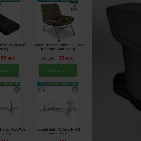
S-Tron Powerpack
Housse Etanche Solar SP C-Tech
pour Sofa Chair
214490
]
[
226914
]
56
35
,
90
€
,
90
€
46
,
90
€
prar
Comprar
1 Croc Pod Wide
Trípode Solar P1 Croc Pod 3
s
cañas
[
205830
]
[
205829
]