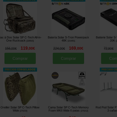
ac à Dos Solar SP C-Tech All-in-
Batería Solar S-Tron Powerpack
Batterie Solar 
One Rucksack
48K
20K
[
226915
]
[
214491
]
[
119
169
,
00
€
,
00
€
156
224
72
,
00
€
,
00
€
,
90
€
Comprar
Comprar
Com
Oreiller Solar SP C-Tech Pillow
Cama Solar SP C-Tech Memory
Rod Pod Solar P
Wide
Foam MKII Wide 6 patas
3 caña
[
270215
]
[
270212
]