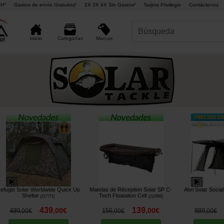
4H°
Gastos de envío Gratuitos¹
2X 3X 4X Sin Gastos²
Tarjeta Privilegio
Contáctenos
Marcas
Inicio
Categorías
efugio Solar Worldwide Quick Up
Matelas de Réception Solar SP C-
Abri Solar Socia
Shelter
Tech Floatation Cell
[
217771
]
[
212956
]
439
139
,
00
€
,
00
€
489
156
889
,
00
€
,
00
€
,
00
€