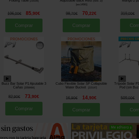
Folding Table
Adjustable Back Rest (los 3)
Mango 2 pa
[
216106
]
[
esc14581
]
85
70
,
90
€
,
22
€
106
98
319
,
00
€
,
70
€
,
00
€
Comprar
Comprar
Com
Buzz Bar Solar P1 Ajsutable 3
Cubo Flexible Solar SP Collapsible
Trípode Solar P
Cañas
Water Bucket
Pod (sin Buz
[
205848A
]
[
215147
]
73
,
90
€
82
14
,
90
€
,
90
€
16
509
,
90
€
,
00
€
Comprar
Comprar
Com