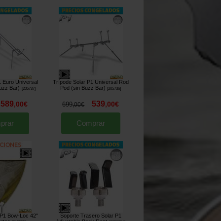
1 Euro Universal
Trípode Solar P1 Universal Rod
uzz Bar)
Pod (sin Buzz Bar)
[
205737
]
[
205736
]
589
539
,
00
€
,
00
€
699
,
00
€
prar
Comprar
 P1 Bow-Loc 42"
Soporte Trasero Solar P1