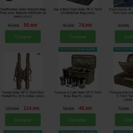
Chaufferettes Solar Hotspot Mag-
Sac à Bed Chair Solar SP C-Tech
Transvaseur de 
Pods avec Batterie 5000mAh (la
Uni Bedchair Bag
Tech Gas Lin
[
226921
]
paire)
[
221917
]
50
74
,
90
€
,
90
€
66
92
33
,
90
€
,
90
€
,
90
€
Comprar
Comprar
Com
Funda Solar SP C-Tech Rod
Trousse à Café Solar SP C-Tech
Trousse à Acces
Holdall Pro 10' 5 cañas
Brew Bag XL
C-Tech Tac
[
226922
]
[
226919
]
Large
114
46
,
00
€
,
90
€
129
58
72
,
00
€
,
90
€
,
90
€
Comprar
Comprar
Com