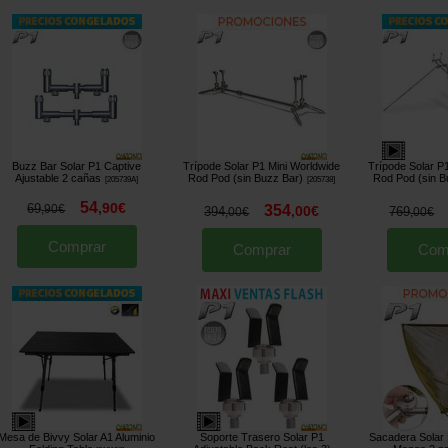
Buzz Bar Solar P1 Captive
Trípode Solar P1 Mini Worldwide
Trípode Solar P
Ajustable 2 cañas
Rod Pod (sin Buzz Bar)
Rod Pod (sin B
[
205739A
]
[
205738
]
54
,
90
€
69
354
,
90
€
,
00
€
394
769
,
00
€
,
00
€
Comprar
Comprar
Com
Mesa de Bivvy Solar A1 Aluminio
Soporte Trasero Solar P1
Sacadera Solar