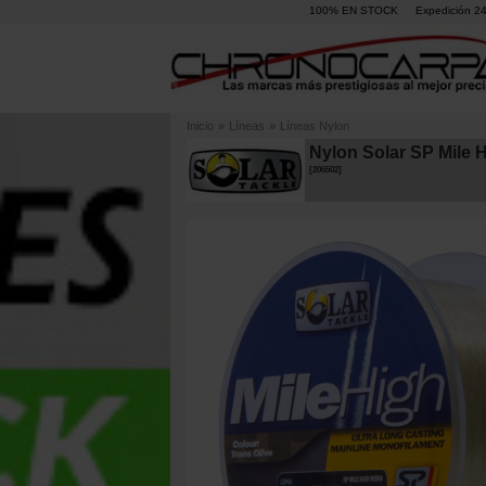
100% EN STOCK
Expedición 2
Inicio
»
Líneas
»
Líneas Nylon
Nylon Solar SP Mile
[
206502
]