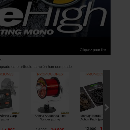
Cliquez pour lire
o:
mprado este artículo también han comprado:
étrico Carp
Bobina Anaconda Line
Montaje Korda Dark Matter
m
Winder
Action Pack (por 5)
[
232343
]
[
232777
]
[
233700A
]
12
13
,
90
€
,
90
€
17
16
,
90
€
18
,
90
€
,
90
€