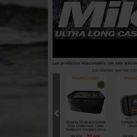
Los productos relacionados con este artícul
Los clientes que han co
Estuche Kit de accesorios
Contador M
Solar Undercover Camo
Zoo
Multipouch Compact
[
226220
]
24
39
,
90
€
19
,
90
€
,
90
€