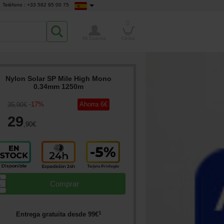
Teléfono : +33 582 95 00 75
0
Mi Cuenta
Cesta
Nylon Solar SP Mile High Mono
0.34mm 1250m
-
17
%
Ahorra
6
€
35
,90
€
29
,90
€
▲
Comprar
▼
1
Entrega gratuita desde
99
€