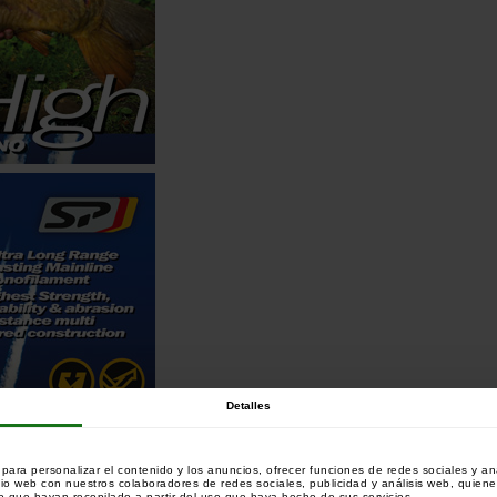
Detalles
ara personalizar el contenido y los anuncios, ofrecer funciones de redes sociales y ana
tio web con nuestros colaboradores de redes sociales, publicidad y análisis web, quien
 que hayan recopilado a partir del uso que haya hecho de sus servicios.