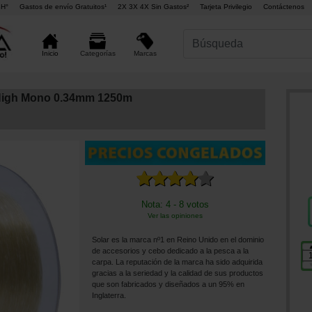
4H°
Gastos de envío Gratuitos¹
2X 3X 4X Sin Gastos²
Tarjeta Privilegio
Contáctenos
Marcas
Inicio
Categorías
 High Mono 0.34mm 1250m
Nota: 4 - 8 votos
Ver las opiniones
Solar es la marca nº1 en Reino Unido en el dominio
de accesorios y cebo dedicado a la pesca a la
carpa. La reputación de la marca ha sido adquirida
gracias a la seriedad y la calidad de sus productos
que son fabricados y diseñados a un 95% en
Inglaterra.